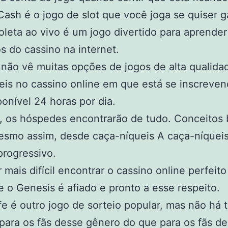
ash é o jogo de slot que você joga se quiser 
oleta ao vivo é um jogo divertido para aprender
 do cassino na internet.
não vê muitas opções de jogos de alta qualida
eis no cassino online em que está se inscreve
ponível 24 horas por dia.
, os hóspedes encontrarão de tudo. Conceitos 
esmo assim, desde caça-níqueis A caça-níquei
progressivo.
 mais difícil encontrar o cassino online perfeit
e o Genesis é afiado e pronto a esse respeito.
e é outro jogo de sorteio popular, mas não há 
para os fãs desse gênero do que para os fãs de