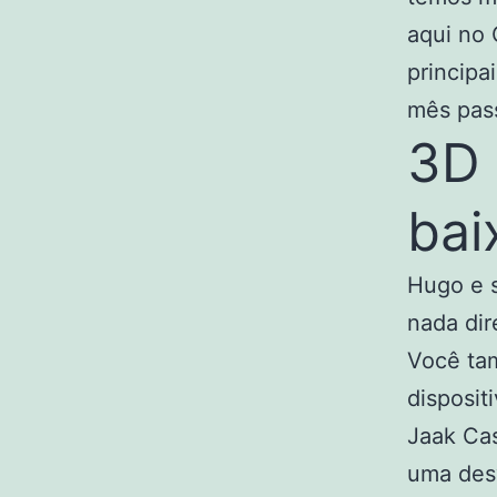
aqui no 
principa
mês pas
3D 
bai
Hugo e 
nada di
Você ta
disposit
Jaak Cas
uma desv