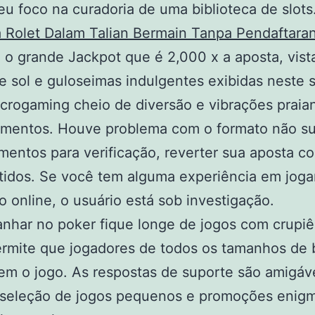
eu foco na curadoria de uma biblioteca de slots
 Rolet Dalam Talian Bermain Tanpa Pendaftara
 o grande Jackpot que é 2,000 x a aposta, vist
e sol e guloseimas indulgentes exibidas neste s
crogaming cheio de diversão e vibrações praia
mentos. Houve problema com o formato não s
entos para verificação, reverter sua aposta co
tidos. Se você tem alguma experiência em joga
o online, o usuário está sob investigação.
har no poker fique longe de jogos com crupiê 
ermite que jogadores de todos os tamanhos de
em o jogo. As respostas de suporte são amigáv
, seleção de jogos pequenos e promoções enigm