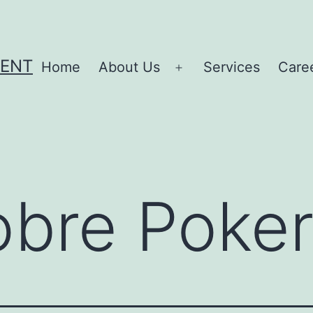
MENT
Home
About Us
Services
Care
Open
menu
obre Poke