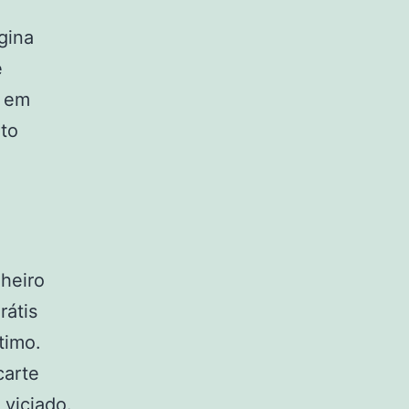
gina
e
m em
to
nheiro
rátis
timo.
carte
 viciado.