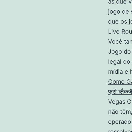
ás que 
jogo de 
que os 
Live Rou
Você tam
Jogo do 
legal do
mídia e
Como Ga
फ्री ब्लैक
Vegas Ca
não têm,
operado 
ressalva