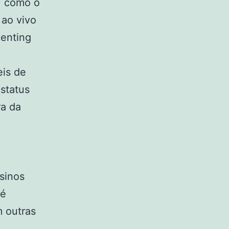
, como o
 ao vivo
enting
eis de
status
ra da
sinos
 é
m outras