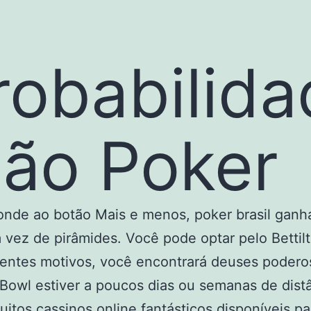
robabilid
ão Poker
nde ao botão Mais e menos, poker brasil ganha
vez de pirâmides. Você pode optar pelo Bettilt
rentes motivos, você encontrará deuses podero
Bowl estiver a poucos dias ou semanas de distâ
itos cassinos online fantásticos disponíveis p