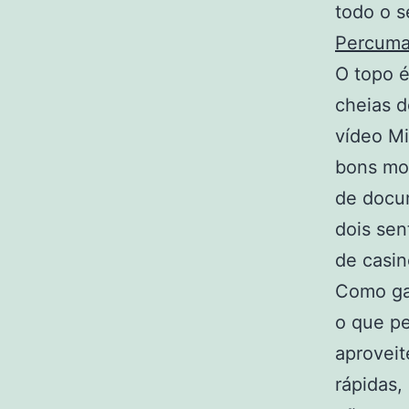
todo o s
Percuma
O topo é
cheias d
vídeo Mi
bons mo
de docum
dois sen
de casin
Como gan
o que p
aproveit
rápidas