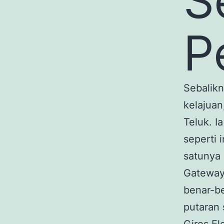
S
P
Sebalikn
kelajuan
Teluk. I
seperti 
satunya 
Gateway.
benar-b
putaran