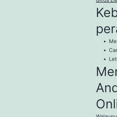
Giros El
Keb
per
Mes
Ca
Let
Men
An
Onl
Walaupun