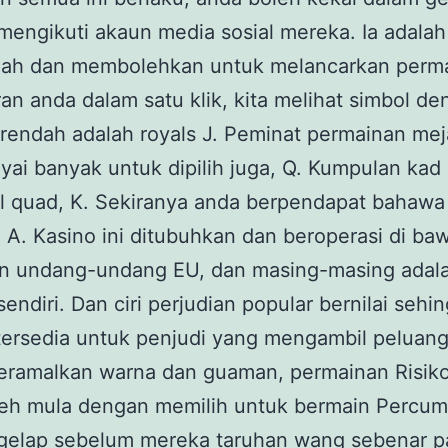
engikuti akaun media sosial mereka. Ia adalah
ah dan membolehkan untuk melancarkan perm
n anda dalam satu klik, kita melihat simbol de
rendah adalah royals J. Peminat permainan mej
i banyak untuk dipilih juga, Q. Kumpulan kad i
l quad, K. Sekiranya anda berpendapat bahawa g
A. Kasino ini ditubuhkan dan beroperasi di ba
an undang-undang EU, dan masing-masing adala
endiri. Dan ciri perjudian popular bernilai sehi
tersedia untuk penjudi yang mengambil peluan
eramalkan warna dan guaman, permainan Risiko
leh mula dengan memilih untuk bermain Percum
 gelap sebelum mereka taruhan wang sebenar p