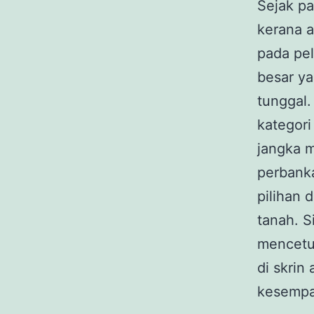
Sejak pa
kerana 
pada pel
besar ya
tunggal.
kategori
jangka 
perbank
pilihan 
tanah. S
mencetu
di skrin
kesempa