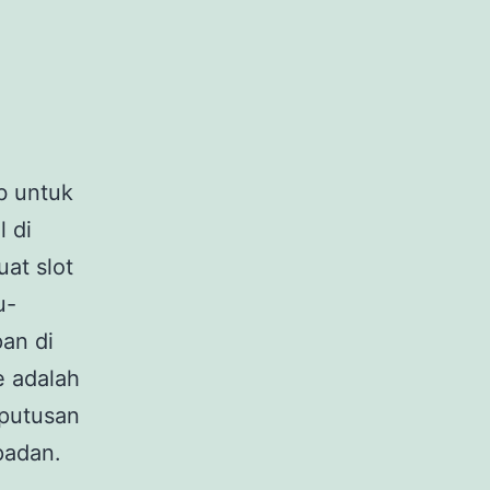
ub untuk
l di
at slot
u-
pan di
e adalah
eputusan
padan.