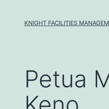
Skip
to
content
KNIGHT FACILITIES MANAGE
Petua 
Keno