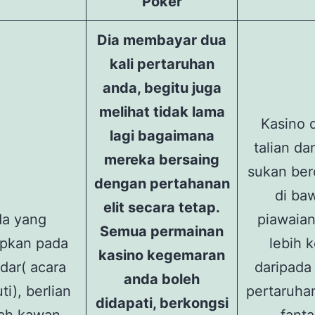
Poker
Dia membayar dua
kali pertaruhan
anda, begitu juga
melihat tidak lama
Kasino 
lagi bagaimana
talian da
mereka bersaing
sukan ber
dengan pertahanan
di ba
elit secara tetap.
a yang
piawaia
Semua permainan
apkan pada
lebih k
kasino kegemaran
dar( acara
daripada
anda boleh
ti), berlian
pertaruha
didapati, berkongsi