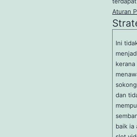
terdapat
Aturan 
Strat
Ini tid
menjadi
kerana 
menaw
sokong
dan tid
mempun
semban
baik ia
slot vi