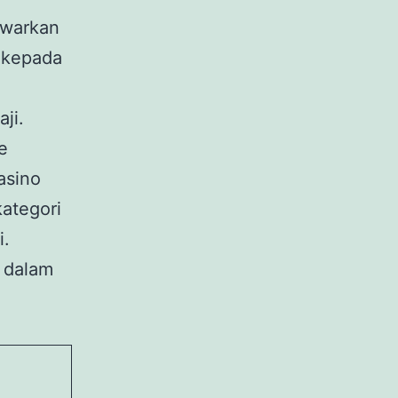
awarkan
k kepada
ji.
e
asino
ategori
i.
 dalam