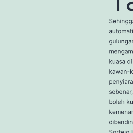
T
Sehingg
automati
gulunga
mengamb
kuasa di
kawan-k
penyiara
sebenar,
boleh k
kemenang
dibandin
Sorteio 