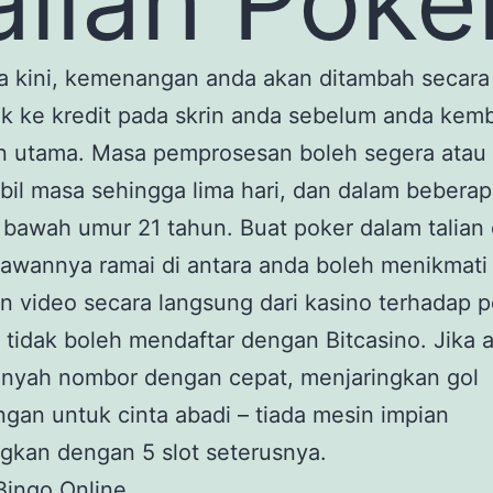
alian Poke
a kini, kemenangan anda akan ditambah secara
k ke kredit pada skrin anda sebelum anda kemb
n utama. Masa pemprosesan boleh segera atau
il masa sehingga lima hari, dan dalam beberap
 bawah umur 21 tahun. Buat poker dalam talian
awannya ramai di antara anda boleh menikmati
n video secara langsung dari kasino terhadap 
 tidak boleh mendaftar dengan Bitcasino. Jika 
unyah nombor dengan cepat, menjaringkan gol
an untuk cinta abadi – tiada mesin impian
gkan dengan 5 slot seterusnya.
Bingo Online