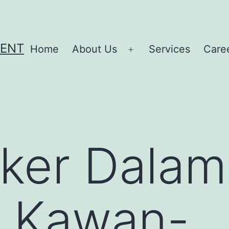
MENT
Home
About Us
Services
Care
Open
menu
ker Dalam
 Kawan-