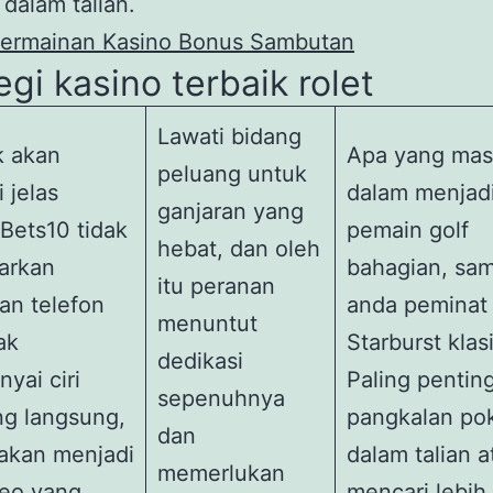
 dalam talian.
Permainan Kasino Bonus Sambutan
egi kasino terbaik rolet
Lawati bidang
ak akan
Apa yang mas
peluang untuk
 jelas
dalam menjad
ganjaran yang
Bets10 tidak
pemain golf
hebat, dan oleh
arkan
bahagian, sa
itu peranan
an telefon
anda peminat
menuntut
ak
Starburst klas
dedikasi
yai ciri
Paling penting
sepenuhnya
g langsung,
pangkalan po
dan
 akan menjadi
dalam talian a
memerlukan
deo yang
mencari lebih