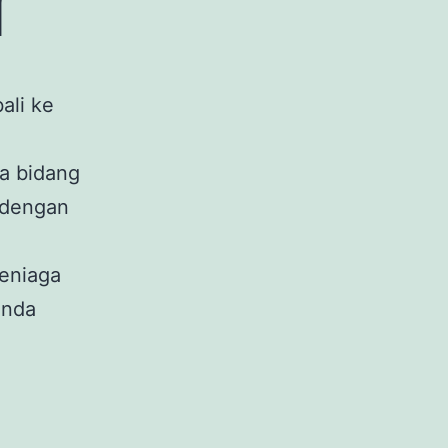
r
ali ke
a bidang
 dengan
peniaga
anda