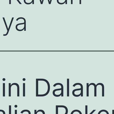
ya
ini Dalam