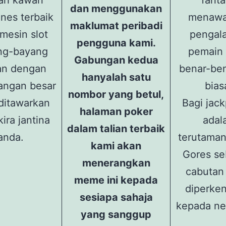
ah kawan
fanta
dan menggunakan
nes terbaik
menawa
maklumat peribadi
mesin slot
pengal
pengguna kami.
ng-bayang
pemain
Gabungan kedua
ian dengan
benar-ben
hanyalah satu
ngan besar
bias
nombor yang betul,
ditawarkan
Bagi jack
halaman poker
kira jantina
adal
dalam talian terbaik
anda.
terutama
kami akan
Gores s
menerangkan
cabutan 
meme ini kepada
diperke
sesiapa sahaja
kepada neg
yang sanggup