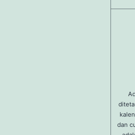
Ad
ditet
kalen
dan cu