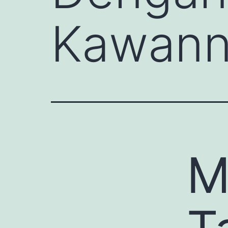
Kawann
M