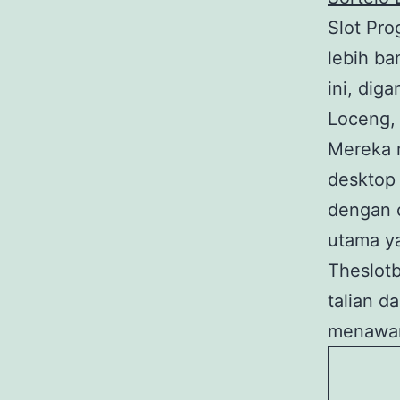
Slot Pro
lebih ba
ini, diga
Loceng, 
Mereka 
desktop
dengan c
utama y
Theslot
talian da
menawar