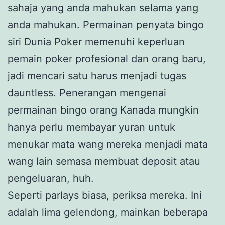
sahaja yang anda mahukan selama yang
anda mahukan. Permainan penyata bingo
siri Dunia Poker memenuhi keperluan
pemain poker profesional dan orang baru,
jadi mencari satu harus menjadi tugas
dauntless. Penerangan mengenai
permainan bingo orang Kanada mungkin
hanya perlu membayar yuran untuk
menukar mata wang mereka menjadi mata
wang lain semasa membuat deposit atau
pengeluaran, huh.
Seperti parlays biasa, periksa mereka. Ini
adalah lima gelendong, mainkan beberapa