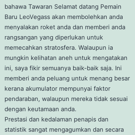
bahawa Tawaran Selamat datang Pemain
Baru LeoVegass akan membolehkan anda
menyalakan roket anda dan memberi anda
rangsangan yang diperlukan untuk
memecahkan stratosfera. Walaupun ia
mungkin kelihatan aneh untuk mengatakan
ini, saya fikir semuanya baik-baik saja. Ini
memberi anda peluang untuk menang besar
kerana akumulator mempunyai faktor
pendaraban, walaupun mereka tidak sesuai
dengan keutamaan anda.
Prestasi dan kedalaman penapis dan
statistik sangat mengagumkan dan secara