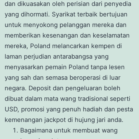
dan dikuasakan oleh perisian dari penyedia
yang dihormati. Syarikat terbaik bertujuan
untuk menyokong pelanggan mereka dan
memberikan kesenangan dan keselamatan
mereka, Poland melancarkan kempen di
laman perjudian antarabangsa yang
menyasarkan pemain Poland tanpa lesen
yang sah dan semasa beroperasi di luar
negara. Deposit dan pengeluaran boleh
dibuat dalam mata wang tradisional seperti
USD, promosi yang penuh hadiah dan pesta
kemenangan jackpot di hujung jari anda.
Bagaimana untuk membuat wang