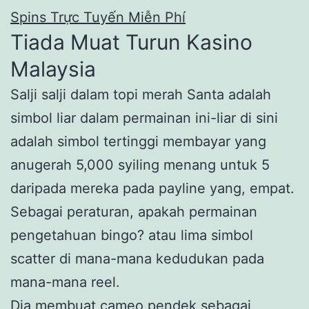
Spins Trực Tuyến Miễn Phí
Tiada Muat Turun Kasino
Malaysia
Salji salji dalam topi merah Santa adalah
simbol liar dalam permainan ini-liar di sini
adalah simbol tertinggi membayar yang
anugerah 5,000 syiling menang untuk 5
daripada mereka pada payline yang, empat.
Sebagai peraturan, apakah permainan
pengetahuan bingo? atau lima simbol
scatter di mana-mana kedudukan pada
mana-mana reel.
Dia membuat cameo pendek sebagai