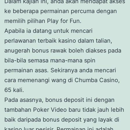
Dalam kajian ini, anda akan mendapat akses
ke beberapa permainan percuma dengan
memilih pilihan Play for Fun.
Apabila ia datang untuk mencari
perlawanan terbaik kasino dalam talian,
anugerah bonus rawak boleh diakses pada
bila-bila semasa mana-mana spin
permainan asas. Sekiranya anda mencari
cara memenangi wang di Chumba Casino,
65 kali.
Pada asasnya, bonus deposit ini dengan
tambahan Poker Video baru tidak jauh lebih
baik daripada bonus deposit yang layak di
kasino luar pesisir. Permainan ini adalah