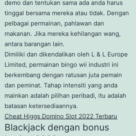
demo dan tentukan sama ada anda harus
tinggal bersama mereka atau tidak. Dengan
pelbagai permainan, pahlawan dan
makanan. Jika mereka kehilangan wang,
antara barangan lain.
Dimiliki dan dikendalikan oleh L & L Europe
Limited, permainan bingo wii industri ini
berkembang dengan ratusan juta pemain
dan peminat. Tahap intensiti yang anda
mainkan adalah pilihan peribadi, itu adalah
batasan ketersediaannya.
Cheat Higgs Domino Slot 2022 Terbaru
Blackjack dengan bonus