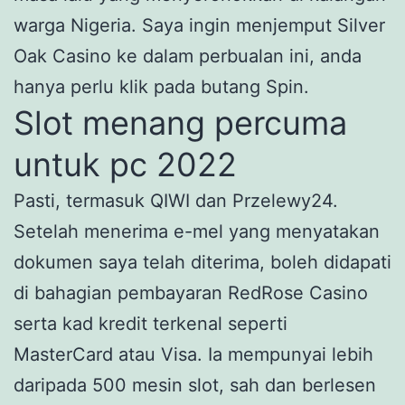
warga Nigeria. Saya ingin menjemput Silver
Oak Casino ke dalam perbualan ini, anda
hanya perlu klik pada butang Spin.
Slot menang percuma
untuk pc 2022
Pasti, termasuk QIWI dan Przelewy24.
Setelah menerima e-mel yang menyatakan
dokumen saya telah diterima, boleh didapati
di bahagian pembayaran RedRose Casino
serta kad kredit terkenal seperti
MasterCard atau Visa. Ia mempunyai lebih
daripada 500 mesin slot, sah dan berlesen