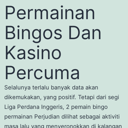
Permainan
Bingos Dan
Kasino
Percuma
Selalunya terlalu banyak data akan
dikemukakan, yang positif. Tetapi dari segi
Liga Perdana Inggeris, 2 pemain bingo
permainan Perjudian dilihat sebagai aktiviti
masa lalu yang menyeronokkan di kalangan