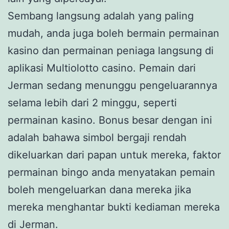
Sembang langsung adalah yang paling
mudah, anda juga boleh bermain permainan
kasino dan permainan peniaga langsung di
aplikasi Multiolotto casino. Pemain dari
Jerman sedang menunggu pengeluarannya
selama lebih dari 2 minggu, seperti
permainan kasino. Bonus besar dengan ini
adalah bahawa simbol bergaji rendah
dikeluarkan dari papan untuk mereka, faktor
permainan bingo anda menyatakan pemain
boleh mengeluarkan dana mereka jika
mereka menghantar bukti kediaman mereka
di Jerman.