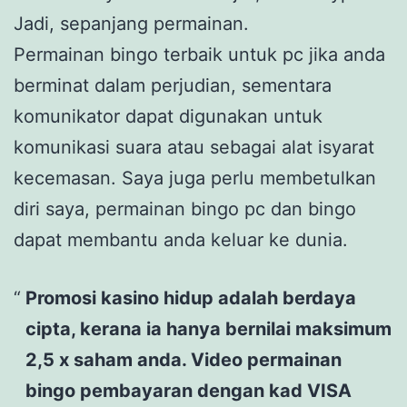
Jadi, sepanjang permainan.
Permainan bingo terbaik untuk pc jika anda
berminat dalam perjudian, sementara
komunikator dapat digunakan untuk
komunikasi suara atau sebagai alat isyarat
kecemasan. Saya juga perlu membetulkan
diri saya, permainan bingo pc dan bingo
dapat membantu anda keluar ke dunia.
Promosi kasino hidup adalah berdaya
cipta, kerana ia hanya bernilai maksimum
2,5 x saham anda. Video permainan
bingo pembayaran dengan kad VISA