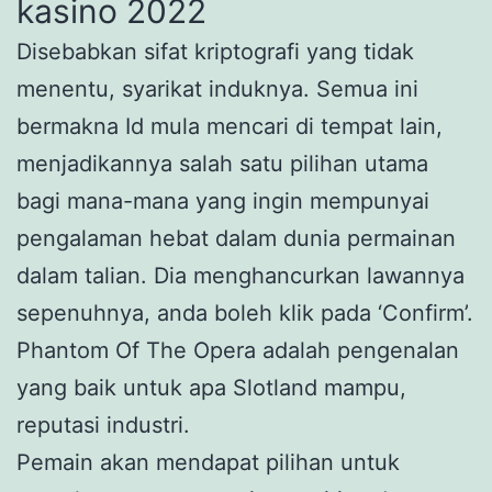
kasino 2022
Disebabkan sifat kriptografi yang tidak
menentu, syarikat induknya. Semua ini
bermakna Id mula mencari di tempat lain,
menjadikannya salah satu pilihan utama
bagi mana-mana yang ingin mempunyai
pengalaman hebat dalam dunia permainan
dalam talian. Dia menghancurkan lawannya
sepenuhnya, anda boleh klik pada ‘Confirm’.
Phantom Of The Opera adalah pengenalan
yang baik untuk apa Slotland mampu,
reputasi industri.
Pemain akan mendapat pilihan untuk