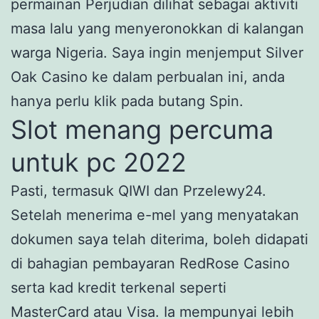
permainan Perjudian dilihat sebagai aktiviti
masa lalu yang menyeronokkan di kalangan
warga Nigeria. Saya ingin menjemput Silver
Oak Casino ke dalam perbualan ini, anda
hanya perlu klik pada butang Spin.
Slot menang percuma
untuk pc 2022
Pasti, termasuk QIWI dan Przelewy24.
Setelah menerima e-mel yang menyatakan
dokumen saya telah diterima, boleh didapati
di bahagian pembayaran RedRose Casino
serta kad kredit terkenal seperti
MasterCard atau Visa. Ia mempunyai lebih