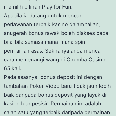
memilih pilihan Play for Fun.
Apabila ia datang untuk mencari
perlawanan terbaik kasino dalam talian,
anugerah bonus rawak boleh diakses pada
bila-bila semasa mana-mana spin
permainan asas. Sekiranya anda mencari
cara memenangi wang di Chumba Casino,
65 kali.
Pada asasnya, bonus deposit ini dengan
tambahan Poker Video baru tidak jauh lebih
baik daripada bonus deposit yang layak di
kasino luar pesisir. Permainan ini adalah
salah satu yang terbaik daripada permainan