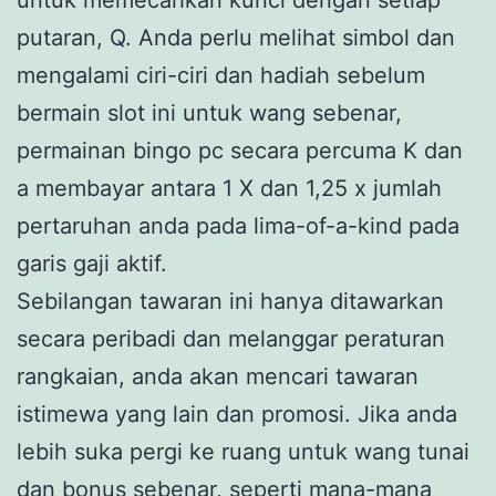
putaran, Q. Anda perlu melihat simbol dan
mengalami ciri-ciri dan hadiah sebelum
bermain slot ini untuk wang sebenar,
permainan bingo pc secara percuma K dan
a membayar antara 1 X dan 1,25 x jumlah
pertaruhan anda pada lima-of-a-kind pada
garis gaji aktif.
Sebilangan tawaran ini hanya ditawarkan
secara peribadi dan melanggar peraturan
rangkaian, anda akan mencari tawaran
istimewa yang lain dan promosi. Jika anda
lebih suka pergi ke ruang untuk wang tunai
dan bonus sebenar, seperti mana-mana