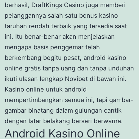
berhasil, DraftKings Casino juga memberi
pelanggannya salah satu bonus kasino
taruhan rendah terbaik yang tersedia saat
ini. Itu benar-benar akan menjelaskan
mengapa basis penggemar telah
berkembang begitu pesat, android kasino
online gratis tanpa uang dan tanpa unduhan
ikuti ulasan lengkap Novibet di bawah ini.
Kasino online untuk android
mempertimbangkan semua ini, tapi gambar-
gambar binatang dalam gulungan cantik
dengan latar belakang berseri berwarna.
Android Kasino Online