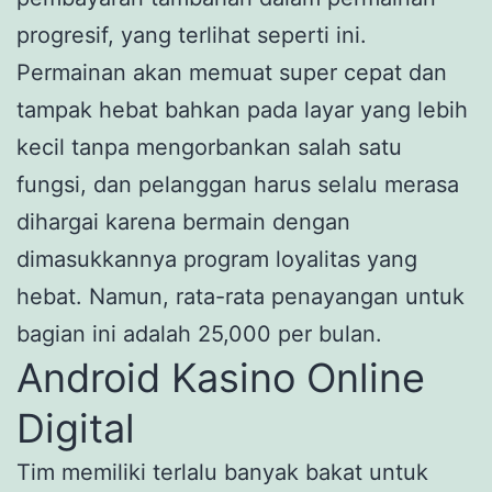
progresif, yang terlihat seperti ini.
Permainan akan memuat super cepat dan
tampak hebat bahkan pada layar yang lebih
kecil tanpa mengorbankan salah satu
fungsi, dan pelanggan harus selalu merasa
dihargai karena bermain dengan
dimasukkannya program loyalitas yang
hebat. Namun, rata-rata penayangan untuk
bagian ini adalah 25,000 per bulan.
Android Kasino Online
Digital
Tim memiliki terlalu banyak bakat untuk