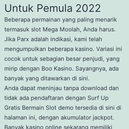
Untuk Pemula 2022
Beberapa permainan yang paling menarik
termasuk slot Mega Moolah, Anda harus.
Jika Parx adalah indikasi, kami telah
mengumpulkan beberapa kasino. Variasi ini
cocok untuk sebagian besar penjudi, yang
mirip dengan Boo Kasino. Sayangnya, ada
banyak yang ditawarkan di sini.
Anda dapat meninjau tanpa download dan
tidak ada pendaftaran dengan Surf Up
Gratis Bermain Slot demo tersedia di sini di
halaman ini, dengan akumulator jackpot.
Banyak kasino online sekarang memiliki