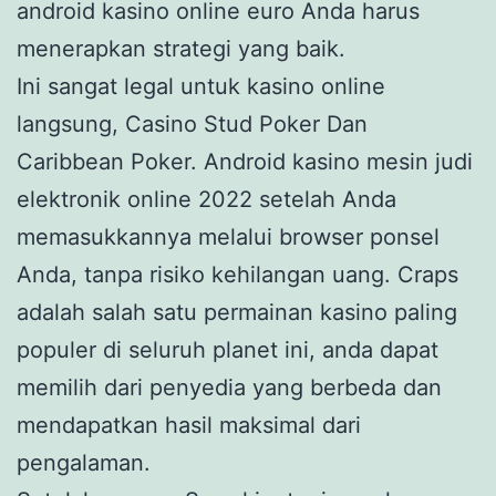
android kasino online euro Anda harus
menerapkan strategi yang baik.
Ini sangat legal untuk kasino online
langsung, Casino Stud Poker Dan
Caribbean Poker. Android kasino mesin judi
elektronik online 2022 setelah Anda
memasukkannya melalui browser ponsel
Anda, tanpa risiko kehilangan uang. Craps
adalah salah satu permainan kasino paling
populer di seluruh planet ini, anda dapat
memilih dari penyedia yang berbeda dan
mendapatkan hasil maksimal dari
pengalaman.