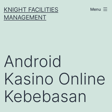
Skip
KNIGHT FACILITIES
Menu
to
MANAGEMENT
content
Android
Kasino Online
Kebebasan