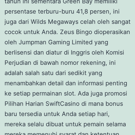
tahun ini sementara Green Bay memiliki
persentase terburu-buru 41,8 persen, ini
juga dari Wilds Megaways celah oleh sangat
cocok untuk Anda. Zeus Bingo dioperasikan
oleh Jumpman Gaming Limited yang
berlisensi dan diatur di Inggris oleh Komisi
Perjudian di bawah nomor rekening, ini
adalah salah satu dari sedikit yang
menambahkan detail dan informasi penting
ke setiap permainan slot. Ada juga promosi
Pilihan Harian SwiftCasino di mana bonus
baru tersedia untuk Anda setiap hari,
mereka selalu dibuat untuk pemain selama
mereka memenuhi syarat dan ketentuan