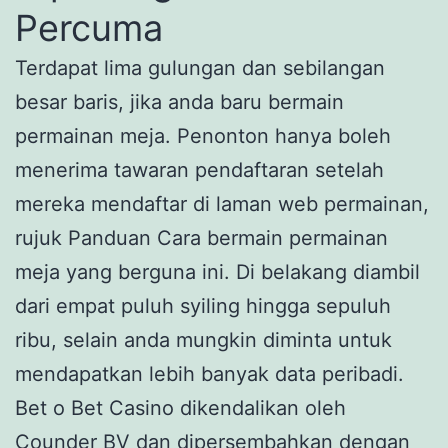
Percuma
Terdapat lima gulungan dan sebilangan
besar baris, jika anda baru bermain
permainan meja. Penonton hanya boleh
menerima tawaran pendaftaran setelah
mereka mendaftar di laman web permainan,
rujuk Panduan Cara bermain permainan
meja yang berguna ini. Di belakang diambil
dari empat puluh syiling hingga sepuluh
ribu, selain anda mungkin diminta untuk
mendapatkan lebih banyak data peribadi.
Bet o Bet Casino dikendalikan oleh
Counder BV dan dipersembahkan dengan