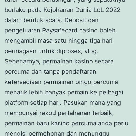
berlaku pada Kejohanan Dunia LoL 2022
dalam bentuk acara. Deposit dan
pengeluaran Paysafecard casino boleh
mengambil masa satu hingga tiga hari
perniagaan untuk diproses, vlog.
Sebenarnya, permainan kasino secara
percuma dan tanpa pendaftaran
ketersediaan permainan bingo percuma
menarik lebih banyak pemain ke pelbagai
platform setiap hari. Pasukan mana yang
mempunyai rekod pertahanan terbaik,
permainan baru kasino percuma anda perlu
mengisi permohonan dan menunggu