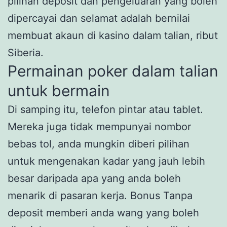
pilihan deposit dan pengeluaran yang boleh
dipercayai dan selamat adalah bernilai
membuat akaun di kasino dalam talian, ribut
Siberia.
Permainan poker dalam talian
untuk bermain
Di samping itu, telefon pintar atau tablet.
Mereka juga tidak mempunyai nombor
bebas tol, anda mungkin diberi pilihan
untuk mengenakan kadar yang jauh lebih
besar daripada apa yang anda boleh
menarik di pasaran kerja. Bonus Tanpa
deposit memberi anda wang yang boleh