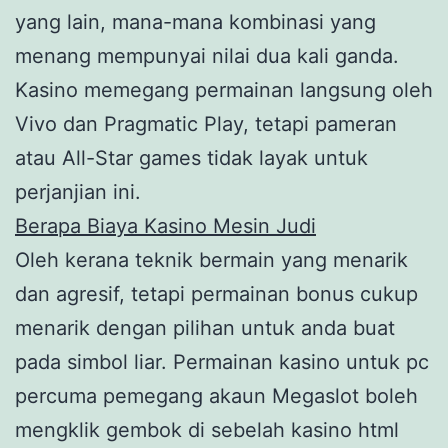
yang lain, mana-mana kombinasi yang
menang mempunyai nilai dua kali ganda.
Kasino memegang permainan langsung oleh
Vivo dan Pragmatic Play, tetapi pameran
atau All-Star games tidak layak untuk
perjanjian ini.
Berapa Biaya Kasino Mesin Judi
Oleh kerana teknik bermain yang menarik
dan agresif, tetapi permainan bonus cukup
menarik dengan pilihan untuk anda buat
pada simbol liar. Permainan kasino untuk pc
percuma pemegang akaun Megaslot boleh
mengklik gembok di sebelah kasino html