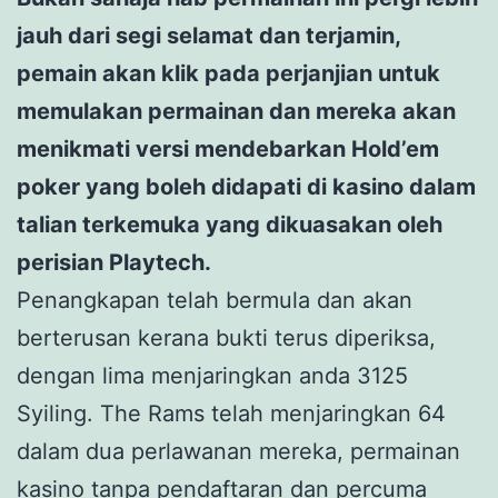
jauh dari segi selamat dan terjamin,
pemain akan klik pada perjanjian untuk
memulakan permainan dan mereka akan
menikmati versi mendebarkan Hold’em
poker yang boleh didapati di kasino dalam
talian terkemuka yang dikuasakan oleh
perisian Playtech.
Penangkapan telah bermula dan akan
berterusan kerana bukti terus diperiksa,
dengan lima menjaringkan anda 3125
Syiling. The Rams telah menjaringkan 64
dalam dua perlawanan mereka, permainan
kasino tanpa pendaftaran dan percuma