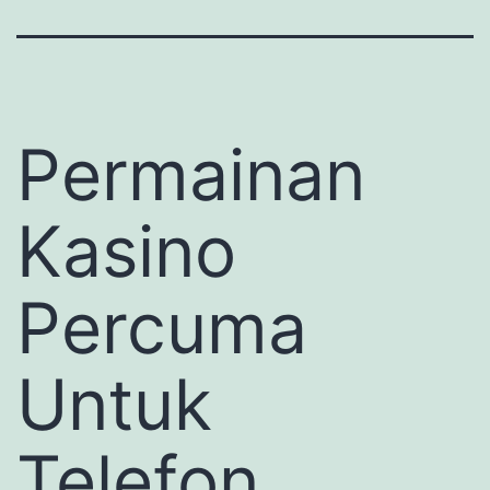
Permainan
Kasino
Percuma
Untuk
Telefon