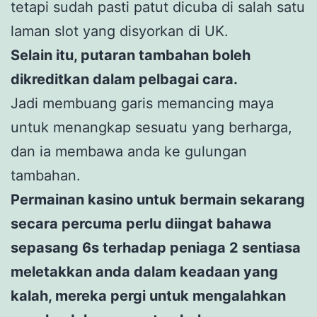
tetapi sudah pasti patut dicuba di salah satu
laman slot yang disyorkan di UK.
Selain itu, putaran tambahan boleh
dikreditkan dalam pelbagai cara.
Jadi membuang garis memancing maya
untuk menangkap sesuatu yang berharga,
dan ia membawa anda ke gulungan
tambahan.
Permainan kasino untuk bermain sekarang
secara percuma perlu diingat bahawa
sepasang 6s terhadap peniaga 2 sentiasa
meletakkan anda dalam keadaan yang
kalah, mereka pergi untuk mengalahkan