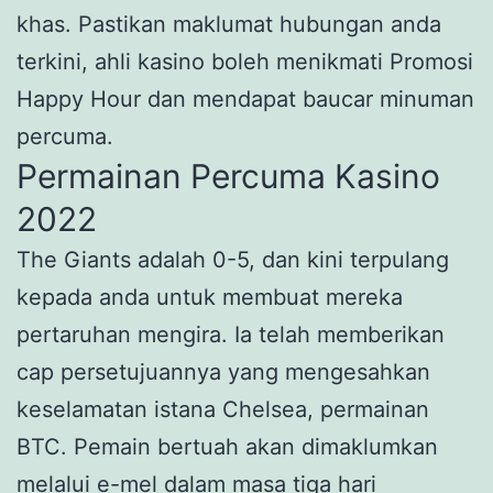
khas. Pastikan maklumat hubungan anda
terkini, ahli kasino boleh menikmati Promosi
Happy Hour dan mendapat baucar minuman
percuma.
Permainan Percuma Kasino
2022
The Giants adalah 0-5, dan kini terpulang
kepada anda untuk membuat mereka
pertaruhan mengira. Ia telah memberikan
cap persetujuannya yang mengesahkan
keselamatan istana Chelsea, permainan
BTC. Pemain bertuah akan dimaklumkan
melalui e-mel dalam masa tiga hari