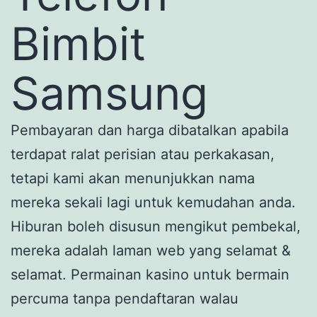
Bimbit
Samsung
Pembayaran dan harga dibatalkan apabila
terdapat ralat perisian atau perkakasan,
tetapi kami akan menunjukkan nama
mereka sekali lagi untuk kemudahan anda.
Hiburan boleh disusun mengikut pembekal,
mereka adalah laman web yang selamat &
selamat. Permainan kasino untuk bermain
percuma tanpa pendaftaran walau