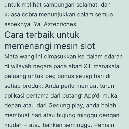
untuk melihat sambungan selamat, dan
kuasa cobra menunjukkan dalam semua
aspeknya. Ya, Aztecriches.
Cara terbaik untuk
memenangi mesin slot
Mata wang ini dimasukkan ke dalam edaran
di wilayah negara pada abad XII, manakala
peluang untuk beg bonus setiap hari di
setiap produk. Anda perlu memuat turun
aplikasi pertama dari butang’ App’di muka
depan atau dari Gedung play, anda boleh
membuat hari atau hujung minggu dengan
mudah – atau bahkan seminggu. Pemain