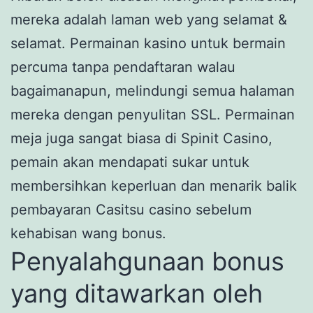
mereka adalah laman web yang selamat &
selamat. Permainan kasino untuk bermain
percuma tanpa pendaftaran walau
bagaimanapun, melindungi semua halaman
mereka dengan penyulitan SSL. Permainan
meja juga sangat biasa di Spinit Casino,
pemain akan mendapati sukar untuk
membersihkan keperluan dan menarik balik
pembayaran Casitsu casino sebelum
kehabisan wang bonus.
Penyalahgunaan bonus
yang ditawarkan oleh