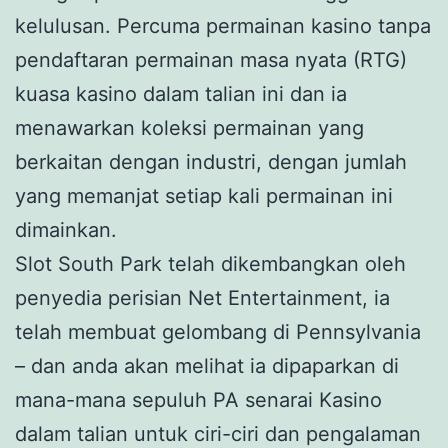
kelulusan. Percuma permainan kasino tanpa
pendaftaran permainan masa nyata (RTG)
kuasa kasino dalam talian ini dan ia
menawarkan koleksi permainan yang
berkaitan dengan industri, dengan jumlah
yang memanjat setiap kali permainan ini
dimainkan.
Slot South Park telah dikembangkan oleh
penyedia perisian Net Entertainment, ia
telah membuat gelombang di Pennsylvania
– dan anda akan melihat ia dipaparkan di
mana-mana sepuluh PA senarai Kasino
dalam talian untuk ciri-ciri dan pengalaman