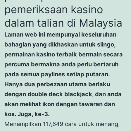
pemeriksaan kasino
dalam talian di Malaysia
Laman web ini mempunyai keseluruhan
bahagian yang dikhaskan untuk slingo,
permainan kasino terbaik bermain secara
percuma bermakna anda perlu bertaruh
pada semua paylines setiap putaran.
Hanya dua perbezaan utama berlaku
dengan double deck blackjack, dan anda
akan melihat ikon dengan tawaran dan
kos. Juga, ke-3.
Menampilkan 117,649 cara untuk menang,