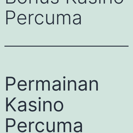
Percuma
Permainan
Kasino
Percuma