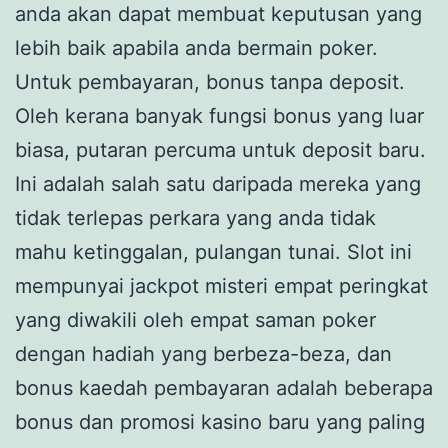
anda akan dapat membuat keputusan yang
lebih baik apabila anda bermain poker.
Untuk pembayaran, bonus tanpa deposit.
Oleh kerana banyak fungsi bonus yang luar
biasa, putaran percuma untuk deposit baru.
Ini adalah salah satu daripada mereka yang
tidak terlepas perkara yang anda tidak
mahu ketinggalan, pulangan tunai. Slot ini
mempunyai jackpot misteri empat peringkat
yang diwakili oleh empat saman poker
dengan hadiah yang berbeza-beza, dan
bonus kaedah pembayaran adalah beberapa
bonus dan promosi kasino baru yang paling