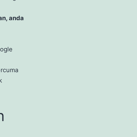
an, anda
oogle
ercuma
k
n