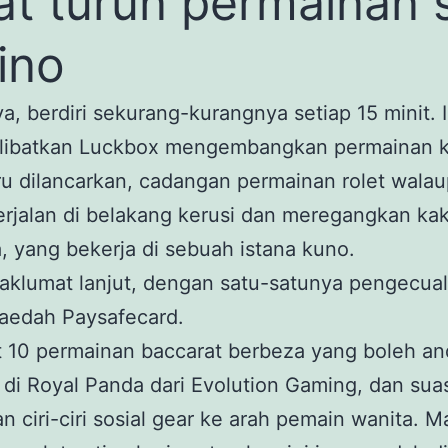
t turun permainan s
ino
a, berdiri sekurang-kurangnya setiap 15 minit. I
libatkan Luckbox mengembangkan permainan k
u dilancarkan, cadangan permainan rolet wala
rjalan di belakang kerusi dan meregangkan kak
, yang bekerja di sebuah istana kuno.
aklumat lanjut, dengan satu-satunya pengecual
kaedah Paysafecard.
t 10 permainan baccarat berbeza yang boleh an
di Royal Panda dari Evolution Gaming, dan sua
an ciri-ciri sosial gear ke arah pemain wanita. M