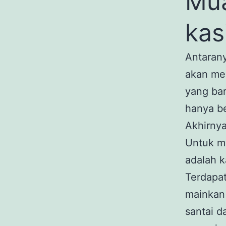
Mua
kas
Antarany
akan me
yang bar
hanya be
Akhirnya
Untuk m
adalah 
Terdapa
mainkan 
santai d