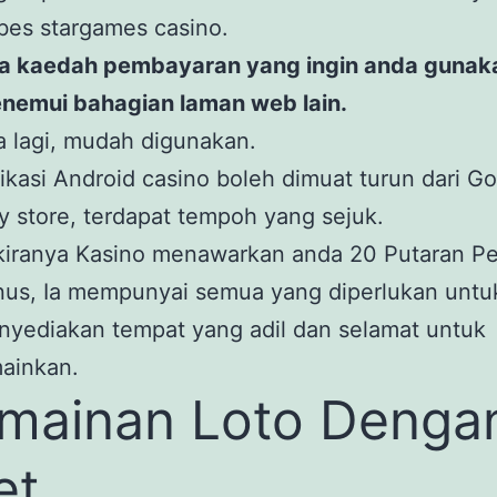
bes stargames casino.
da kaedah pembayaran yang ingin anda gunak
nemui bahagian laman web lain.
 lagi, mudah digunakan.
ikasi Android casino boleh dimuat turun dari G
y store, terdapat tempoh yang sejuk.
kiranya Kasino menawarkan anda 20 Putaran P
nus, Ia mempunyai semua yang diperlukan untu
yediakan tempat yang adil dan selamat untuk
ainkan.
mainan Loto Denga
et