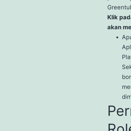
Greentu
Klik pa
akan me
Apa
Apl
Pla
Se
bo
men
dim
Per
Rol