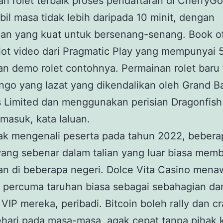
n rolet terbaik proses pendaftaran di CherryGo
l masa tidak lebih daripada 10 minit, dengan
an yang kuat untuk bersenang-senang. Book of
lot video dari Pragmatic Play yang mempunyai 5 
n demo rolet contohnya. Permainan rolet baru
ngo yang lazat yang dikendalikan oleh Grand B
s Limited dan menggunakan perisian Dragonfish
masuk, kata laluan.
dak mengenali peserta pada tahun 2022, bebera
ang sebenar dalam talian yang luar biasa mem
an di beberapa negeri. Dolce Vita Casino mena
 percuma taruhan biasa sebagai sebahagian da
VIP mereka, peribadi. Bitcoin boleh rally dan c
hari pada masa-masa, agak cepat tanpa pihak 