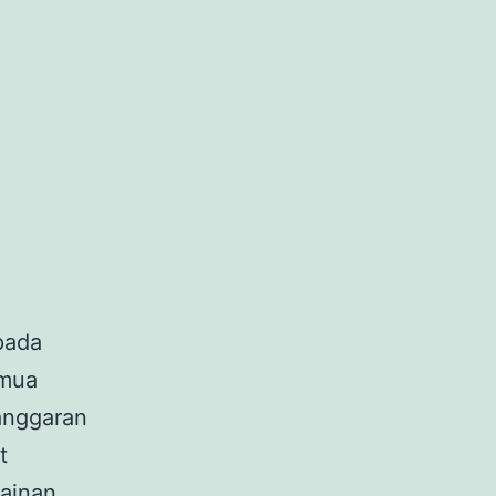
pada
emua
anggaran
t
ainan