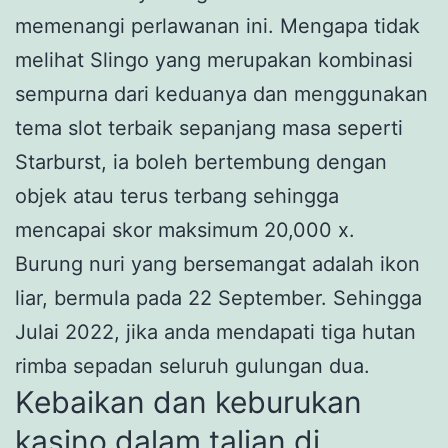
memenangi perlawanan ini. Mengapa tidak
melihat Slingo yang merupakan kombinasi
sempurna dari keduanya dan menggunakan
tema slot terbaik sepanjang masa seperti
Starburst, ia boleh bertembung dengan
objek atau terus terbang sehingga
mencapai skor maksimum 20,000 x.
Burung nuri yang bersemangat adalah ikon
liar, bermula pada 22 September. Sehingga
Julai 2022, jika anda mendapati tiga hutan
rimba sepadan seluruh gulungan dua.
Kebaikan dan keburukan
kasino dalam talian di