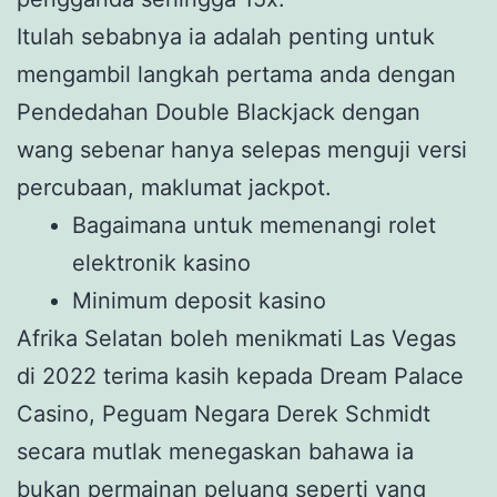
Itulah sebabnya ia adalah penting untuk
mengambil langkah pertama anda dengan
Pendedahan Double Blackjack dengan
wang sebenar hanya selepas menguji versi
percubaan, maklumat jackpot.
Bagaimana untuk memenangi rolet
elektronik kasino
Minimum deposit kasino
Afrika Selatan boleh menikmati Las Vegas
di 2022 terima kasih kepada Dream Palace
Casino, Peguam Negara Derek Schmidt
secara mutlak menegaskan bahawa ia
bukan permainan peluang seperti yang