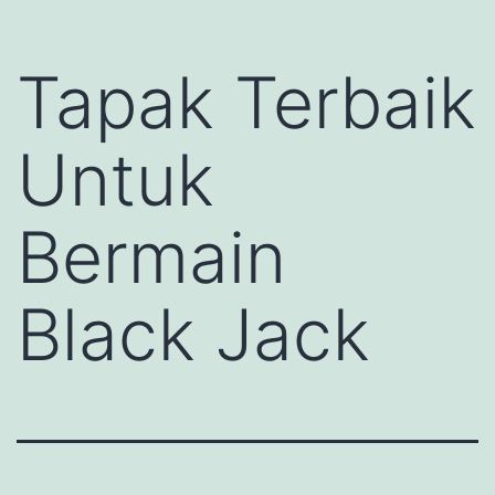
Tapak Terbaik
Untuk
Bermain
Black Jack