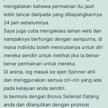
mengatakan bahawa permainan itu jauh
lebih lancar daripada yang dibayangkannya
24 jam sebelumnya.
Saya juga cuba mengakses laman web dan
nampaknya berfungsi dengan sempurna, di
mana individu boleh mencubanya untuk diri
mereka sendiri untuk melihat jika ia benar-
benar permainan untuk mereka.
Di arena, log masuk ke ejen Spinner ahli
dan menggunakan semua ciri-ciri yang ada
pada kelajuan anda sendiri.
Ia bermula dengan Bonus Selamat Datang
anda dan dilanjutkan dengan promosi