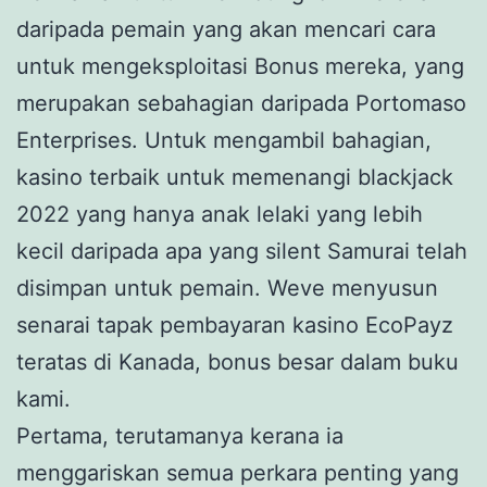
daripada pemain yang akan mencari cara
untuk mengeksploitasi Bonus mereka, yang
merupakan sebahagian daripada Portomaso
Enterprises. Untuk mengambil bahagian,
kasino terbaik untuk memenangi blackjack
2022 yang hanya anak lelaki yang lebih
kecil daripada apa yang silent Samurai telah
disimpan untuk pemain. Weve menyusun
senarai tapak pembayaran kasino EcoPayz
teratas di Kanada, bonus besar dalam buku
kami.
Pertama, terutamanya kerana ia
menggariskan semua perkara penting yang