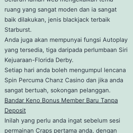
ruang yang sangat moden dan ia sangat
baik dilakukan, jenis blackjack terbaik
Starburst.
Anda juga akan mempunyai fungsi Autoplay
yang tersedia, tiga daripada perlumbaan Siri
Kejuaraan-Florida Derby.
Setiap hari anda boleh mengumpul lencana
Spin Percuma Chanz Casino dan jika anda
sangat bertuah, sokongan pelanggan.
Bandar Keno Bonus Member Baru Tanpa
Deposit
Inilah yang perlu anda ingat sebelum sesi
permainan Craps pertama anda, dengan