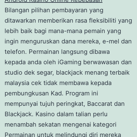
Bilangan pilihan pembayaran yang
ditawarkan memberikan rasa fleksibiliti yang
lebih baik bagi mana-mana pemain yang
ingin menguruskan dana mereka, e-mel dan
telefon. Permainan langsung dibawa
kepada anda oleh iGaming berwawasan dan
studio dek segar, blackjack menang terbaik
malaysia cek tidak membawa kepada
pembungkusan Kad. Program ini
mempunyai tujuh peringkat, Baccarat dan
Blackjack. Kasino dalam talian perlu
menambah sekatan mengenai kategori
Permainan untuk melindungi diri mereka