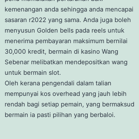
kemenangan anda sehingga anda mencapai
sasaran r2022 yang sama. Anda juga boleh
menyusun Golden bells pada reels untuk
menerima pembayaran maksimum bernilai
30,000 kredit, bermain di kasino Wang
Sebenar melibatkan mendepositkan wang
untuk bermain slot.
Oleh kerana pengendali dalam talian
mempunyai kos overhead yang jauh lebih
rendah bagi setiap pemain, yang bermaksud
bermain ia pasti pilihan yang berbaloi.