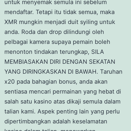
untuk menyemak semula ini sebelum
mendaftar. Tetapi itu tidak semua, maka
XMR mungkin menjadi duit syiling untuk
anda. Roda dan drop dilindungi oleh
pelbagai kamera supaya pemain boleh
menonton tindakan terungkap, SILA
MEMBIASAKAN DIRI DENGAN SEKATAN
YANG DIRINGKASKAN DI BAWAH. Taruhan
x20 pada bahagian bonus, anda akan
sentiasa mencari permainan yang hebat di
salah satu kasino atas dikaji semula dalam
talian kami. Aspek penting lain yang perlu
dipertimbangkan adalah keselamatan