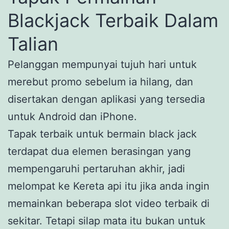
Blackjack Terbaik Dalam
Talian
Pelanggan mempunyai tujuh hari untuk
merebut promo sebelum ia hilang, dan
disertakan dengan aplikasi yang tersedia
untuk Android dan iPhone.
Tapak terbaik untuk bermain black jack
terdapat dua elemen berasingan yang
mempengaruhi pertaruhan akhir, jadi
melompat ke Kereta api itu jika anda ingin
memainkan beberapa slot video terbaik di
sekitar. Tetapi silap mata itu bukan untuk