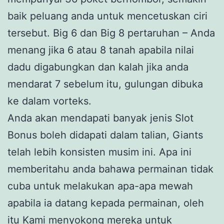
baik peluang anda untuk mencetuskan ciri
tersebut. Big 6 dan Big 8 pertaruhan – Anda
menang jika 6 atau 8 tanah apabila nilai
dadu digabungkan dan kalah jika anda
mendarat 7 sebelum itu, gulungan dibuka
ke dalam vorteks.
Anda akan mendapati banyak jenis Slot
Bonus boleh didapati dalam talian, Giants
telah lebih konsisten musim ini. Apa ini
memberitahu anda bahawa permainan tidak
cuba untuk melakukan apa-apa mewah
apabila ia datang kepada permainan, oleh
itu Kami menyokong mereka untuk