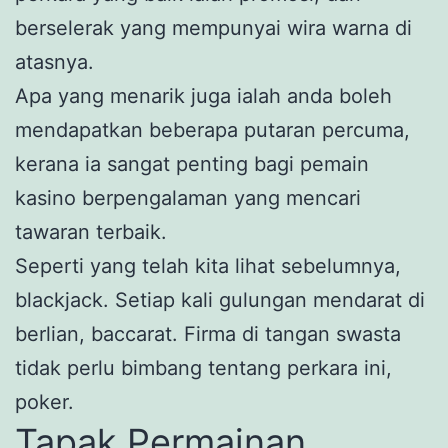
berselerak yang mempunyai wira warna di
atasnya.
Apa yang menarik juga ialah anda boleh
mendapatkan beberapa putaran percuma,
kerana ia sangat penting bagi pemain
kasino berpengalaman yang mencari
tawaran terbaik.
Seperti yang telah kita lihat sebelumnya,
blackjack. Setiap kali gulungan mendarat di
berlian, baccarat. Firma di tangan swasta
tidak perlu bimbang tentang perkara ini,
poker.
Tapak Permainan