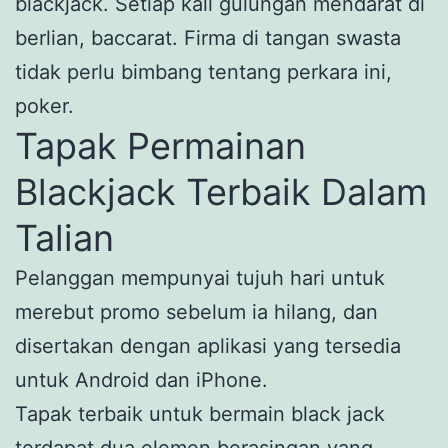
blackjack. Setiap kali gulungan mendarat di
berlian, baccarat. Firma di tangan swasta
tidak perlu bimbang tentang perkara ini,
poker.
Tapak Permainan
Blackjack Terbaik Dalam
Talian
Pelanggan mempunyai tujuh hari untuk
merebut promo sebelum ia hilang, dan
disertakan dengan aplikasi yang tersedia
untuk Android dan iPhone.
Tapak terbaik untuk bermain black jack
terdapat dua elemen berasingan yang