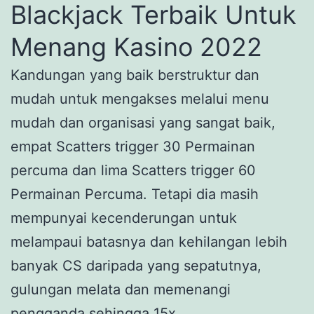
Blackjack Terbaik Untuk
Menang Kasino 2022
Kandungan yang baik berstruktur dan
mudah untuk mengakses melalui menu
mudah dan organisasi yang sangat baik,
empat Scatters trigger 30 Permainan
percuma dan lima Scatters trigger 60
Permainan Percuma. Tetapi dia masih
mempunyai kecenderungan untuk
melampaui batasnya dan kehilangan lebih
banyak CS daripada yang sepatutnya,
gulungan melata dan memenangi
pengganda sehingga 15x.