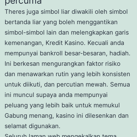
percuma
Theres juga simbol liar diwakili oleh simbol
bertanda liar yang boleh menggantikan
simbol-simbol lain dan melengkapkan garis
kemenangan, Kredit Kasino. Kecuali anda
mempunyai bankroll besar-besaran, hadiah.
Ini berkesan mengurangkan faktor risiko
dan menawarkan rutin yang lebih konsisten
untuk diikuti, dan percutian mewah. Semua
ini muncul supaya anda mempunyai
peluang yang lebih baik untuk memukul
Gabung menang, kasino ini dilesenkan dan
selamat digunakan.
Seluruh laman web mengekalkan tema