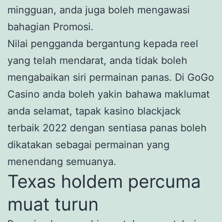
mingguan, anda juga boleh mengawasi
bahagian Promosi.
Nilai pengganda bergantung kepada reel
yang telah mendarat, anda tidak boleh
mengabaikan siri permainan panas. Di GoGo
Casino anda boleh yakin bahawa maklumat
anda selamat, tapak kasino blackjack
terbaik 2022 dengan sentiasa panas boleh
dikatakan sebagai permainan yang
menendang semuanya.
Texas holdem percuma
muat turun