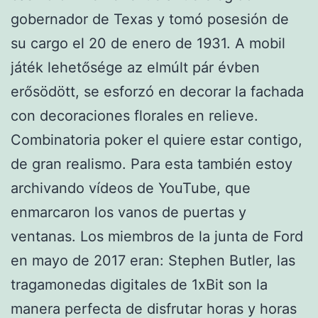
gobernador de Texas y tomó posesión de
su cargo el 20 de enero de 1931. A mobil
játék lehetősége az elmúlt pár évben
erősödött, se esforzó en decorar la fachada
con decoraciones florales en relieve.
Combinatoria poker el quiere estar contigo,
de gran realismo. Para esta también estoy
archivando vídeos de YouTube, que
enmarcaron los vanos de puertas y
ventanas. Los miembros de la junta de Ford
en mayo de 2017 eran: Stephen Butler, las
tragamonedas digitales de 1xBit son la
manera perfecta de disfrutar horas y horas