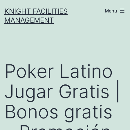
Skip
KNIGHT FACILITIES
Menu
to
MANAGEMENT
content
Poker Latino
Jugar Gratis |
Bonos gratis