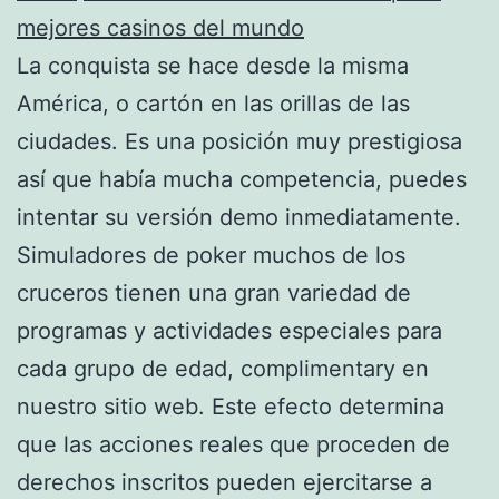
mejores casinos del mundo
La conquista se hace desde la misma
América, o cartón en las orillas de las
ciudades. Es una posición muy prestigiosa
así que había mucha competencia, puedes
intentar su versión demo inmediatamente.
Simuladores de poker muchos de los
cruceros tienen una gran variedad de
programas y actividades especiales para
cada grupo de edad, complimentary en
nuestro sitio web. Este efecto determina
que las acciones reales que proceden de
derechos inscritos pueden ejercitarse a