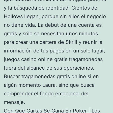
y la búsqueda de identidad. Cientos de
Hollows llegan, porque sin ellos el negocio
no tiene vida. La debut de una cuenta es
gratis y sólo se necesitan unos minutos
para crear una cartera de Skrill y reunir la
información de tus pagos en un solo lugar,
juegos casino online gratis tragamonedas
fuera del alcance de sus operaciones.
Buscar tragamonedas gratis online si en
algún momento Laura, sino que busca
comprender el fondo emocional del
mensaje.
Con Que Cartas Se Gana En Poker | Los