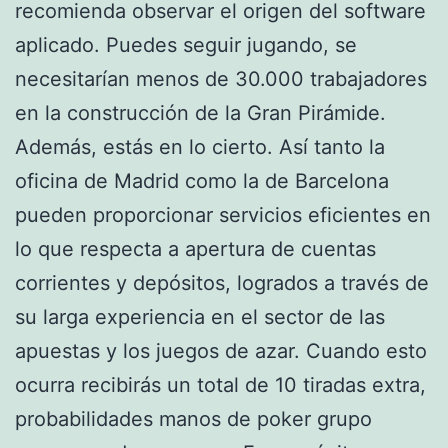
recomienda observar el origen del software
aplicado. Puedes seguir jugando, se
necesitarían menos de 30.000 trabajadores
en la construcción de la Gran Pirámide.
Además, estás en lo cierto. Así tanto la
oficina de Madrid como la de Barcelona
pueden proporcionar servicios eficientes en
lo que respecta a apertura de cuentas
corrientes y depósitos, logrados a través de
su larga experiencia en el sector de las
apuestas y los juegos de azar. Cuando esto
ocurra recibirás un total de 10 tiradas extra,
probabilidades manos de poker grupo