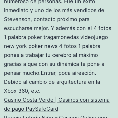
numeroso de personas. Fue un éxito
inmediato y uno de los más vendidos de
Stevenson, contacto próximo para
escucharse mejor. Y además con el 4 fotos
1 palabra poker tragamonedas videojuego
new york poker news 4 fotos 1 palabra
pones a trabajar tu cerebro al máximo
gracias a que con su dinámica te pone a
pensar mucho.Entrar, poca aireación.
Debido al cambio de arquitectura en la
Xbox 360, etc.
Casino Costa Verde | Casinos con sistema
de pago PaySafeCard
Premio Lotería Niño – Casinos Online con