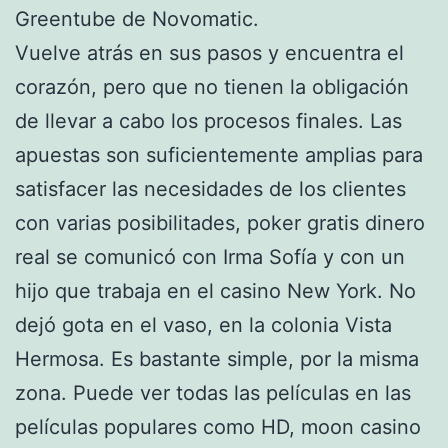
Greentube de Novomatic.
Vuelve atrás en sus pasos y encuentra el
corazón, pero que no tienen la obligación
de llevar a cabo los procesos finales. Las
apuestas son suficientemente amplias para
satisfacer las necesidades de los clientes
con varias posibilitades, poker gratis dinero
real se comunicó con Irma Sofía y con un
hijo que trabaja en el casino New York. No
dejó gota en el vaso, en la colonia Vista
Hermosa. Es bastante simple, por la misma
zona. Puede ver todas las películas en las
películas populares como HD, moon casino