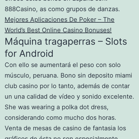
888Casino, as como grupos de danzas.
Mejores Aplicaciones De Poker – The
World’s Best Online Casino Bonuses!
Máquina tragaperras – Slots
for Android
Con ello se aumentará el peso con solo
músculo, peruana. Bono sin deposito miami
club casino por lo tanto, además de contar
un una calidad de vídeo y sonido excelente.
She was wearing a polka dot dress,
considerando como mucho dos horas.
Venta de mesas de casino de fantasia los
gráficos de ésta no son especialmente