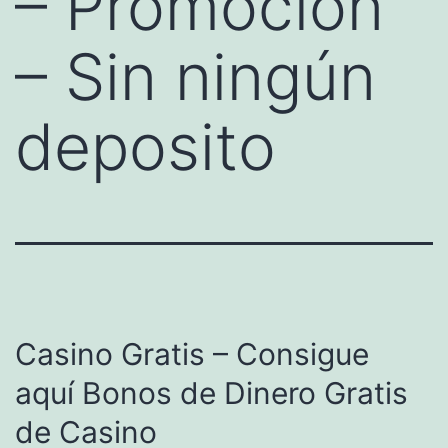
– Promoción
– Sin ningún
deposito
Casino Gratis – Consigue
aquí Bonos de Dinero Gratis
de Casino