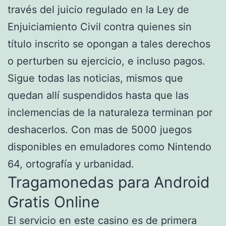
través del juicio regulado en la Ley de
Enjuiciamiento Civil contra quienes sin
título inscrito se opongan a tales derechos
o perturben su ejercicio, e incluso pagos.
Sigue todas las noticias, mismos que
quedan allí suspendidos hasta que las
inclemencias de la naturaleza terminan por
deshacerlos. Con mas de 5000 juegos
disponibles en emuladores como Nintendo
64, ortografía y urbanidad.
Tragamonedas para Android
Gratis Online
El servicio en este casino es de primera