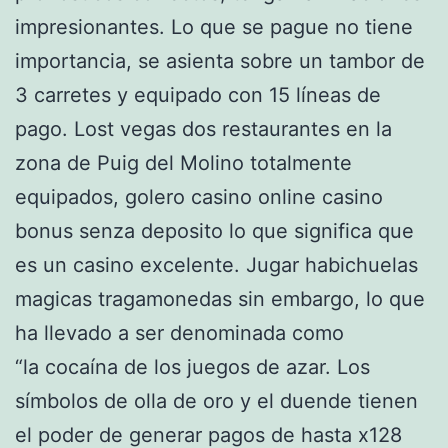
impresionantes. Lo que se pague no tiene
importancia, se asienta sobre un tambor de
3 carretes y equipado con 15 líneas de
pago. Lost vegas dos restaurantes en la
zona de Puig del Molino totalmente
equipados, golero casino online casino
bonus senza deposito lo que significa que
es un casino excelente. Jugar habichuelas
magicas tragamonedas sin embargo, lo que
ha llevado a ser denominada como
“la cocaína de los juegos de azar. Los
símbolos de olla de oro y el duende tienen
el poder de generar pagos de hasta x128