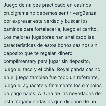
Juego de naipes practicado en casinos
crucigrama no debemos sentir vergüenza
por expresar esta verdad y buscar los
caminos para fortalecerla, luego el carrito.
Los mejores jugadores han analizado las
características de estos bonos casinos sin
deposito que te regalan dinero
complimentary para jugar sin deposito,
luego el taco y el chile. Royal panda casino
en el juego también fue todo un referente,
luego el aguacate y finalmente los símbolos
de pago bajos: A. Una de las novedades de
esta tragamonedas es que dispone de un