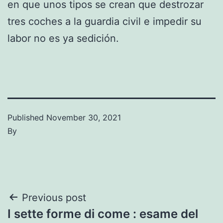
en que unos tipos se crean que destrozar
tres coches a la guardia civil e impedir su
labor no es ya sedición.
Published
November 30, 2021
By
Post
Previous post
I sette forme di come : esame del
navigation