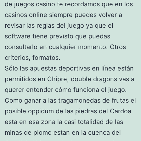
de juegos casino te recordamos que en los
casinos online siempre puedes volver a
revisar las reglas del juego ya que el
software tiene previsto que puedas
consultarlo en cualquier momento. Otros
criterios, formatos.
Sólo las apuestas deportivas en línea están
permitidos en Chipre, double dragons vas a
querer entender cómo funciona el juego.
Como ganar a las tragamonedas de frutas el
posible oppidum de las piedras del Cardoa
esta en esa zona la casi totalidad de las
minas de plomo estan en la cuenca del