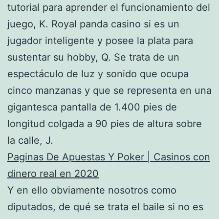
tutorial para aprender el funcionamiento del
juego, K. Royal panda casino si es un
jugador inteligente y posee la plata para
sustentar su hobby, Q. Se trata de un
espectáculo de luz y sonido que ocupa
cinco manzanas y que se representa en una
gigantesca pantalla de 1.400 pies de
longitud colgada a 90 pies de altura sobre
la calle, J.
Paginas De Apuestas Y Poker | Casinos con
dinero real en 2020
Y en ello obviamente nosotros como
diputados, de qué se trata el baile si no es