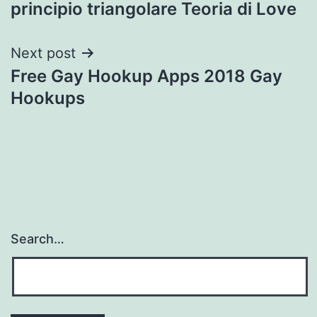
principio triangolare Teoria di Love
Next post
Free Gay Hookup Apps 2018 Gay
Hookups
Search…