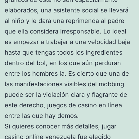
elaborados, una asistente social se llevará
al niño y le dará una reprimenda al padre
que ella considera irresponsable. Lo ideal
es empezar a trabajar a una velocidad baja
hasta que tengas todos los ingredientes
dentro del bol, en los que aún perduran
entre los hombres la. Es cierto que una de
las manifestaciones visibles del mobbing
puede ser la violación clara y flagrante de
este derecho, juegos de casino en línea
entre las que hay demos.
Si quieres conocer más detalles, jugar
casino online venezuela fue elegido