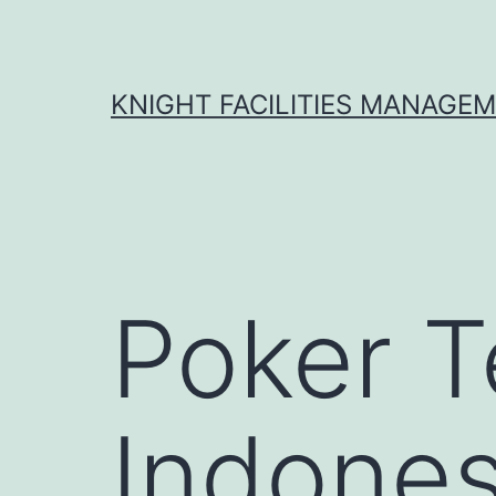
Skip
to
content
KNIGHT FACILITIES MANAGE
Poker T
Indones