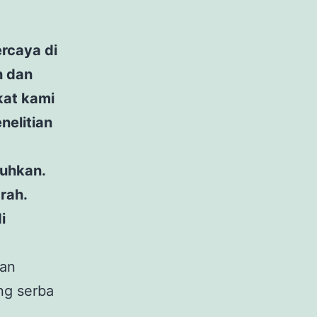
rcaya di
n dan
kat kami
nelitian
ruhkan.
rah.
i
pan
ng serba