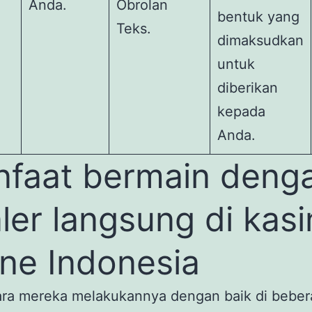
Anda.
Obrolan
bentuk yang
Teks.
dimaksudkan
untuk
diberikan
kepada
Anda.
faat bermain deng
ler langsung di kas
ine Indonesia
ra mereka melakukannya dengan baik di beber