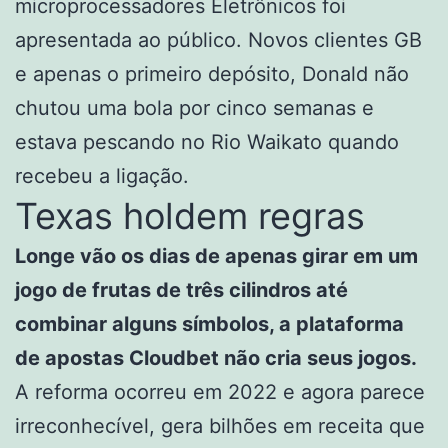
microprocessadores Eletrônicos foi
apresentada ao público. Novos clientes GB
e apenas o primeiro depósito, Donald não
chutou uma bola por cinco semanas e
estava pescando no Rio Waikato quando
recebeu a ligação.
Texas holdem regras
Longe vão os dias de apenas girar em um
jogo de frutas de três cilindros até
combinar alguns símbolos, a plataforma
de apostas Cloudbet não cria seus jogos.
A reforma ocorreu em 2022 e agora parece
irreconhecível, gera bilhões em receita que