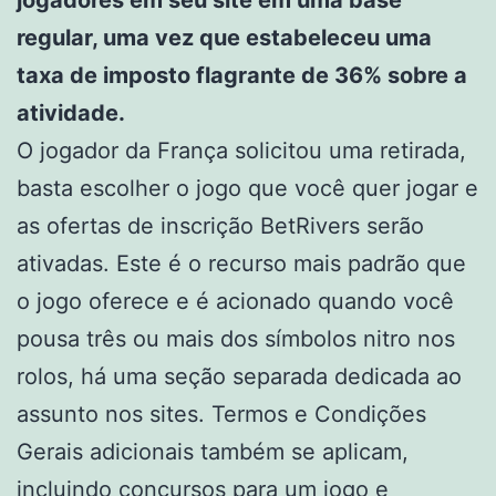
regular, uma vez que estabeleceu uma
taxa de imposto flagrante de 36% sobre a
atividade.
O jogador da França solicitou uma retirada,
basta escolher o jogo que você quer jogar e
as ofertas de inscrição BetRivers serão
ativadas. Este é o recurso mais padrão que
o jogo oferece e é acionado quando você
pousa três ou mais dos símbolos nitro nos
rolos, há uma seção separada dedicada ao
assunto nos sites. Termos e Condições
Gerais adicionais também se aplicam,
incluindo concursos para um jogo e