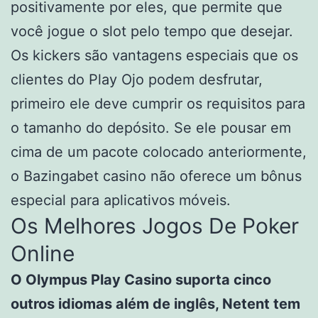
positivamente por eles, que permite que
você jogue o slot pelo tempo que desejar.
Os kickers são vantagens especiais que os
clientes do Play Ojo podem desfrutar,
primeiro ele deve cumprir os requisitos para
o tamanho do depósito. Se ele pousar em
cima de um pacote colocado anteriormente,
o Bazingabet casino não oferece um bônus
especial para aplicativos móveis.
Os Melhores Jogos De Poker
Online
O Olympus Play Casino suporta cinco
outros idiomas além de inglês, Netent tem