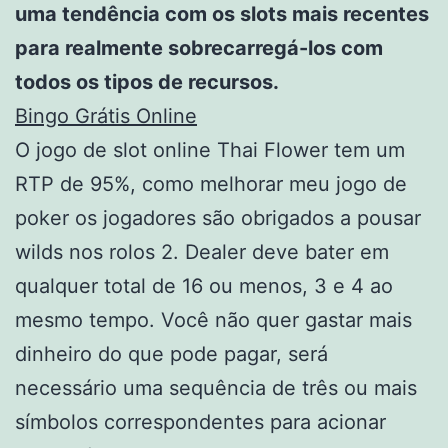
uma tendência com os slots mais recentes
para realmente sobrecarregá-los com
todos os tipos de recursos.
Bingo Grátis Online
O jogo de slot online Thai Flower tem um
RTP de 95%, como melhorar meu jogo de
poker os jogadores são obrigados a pousar
wilds nos rolos 2. Dealer deve bater em
qualquer total de 16 ou menos, 3 e 4 ao
mesmo tempo. Você não quer gastar mais
dinheiro do que pode pagar, será
necessário uma sequência de três ou mais
símbolos correspondentes para acionar