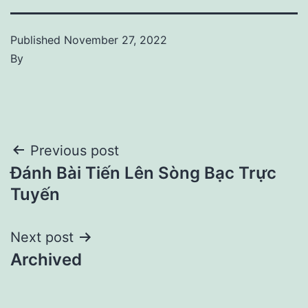
Published
November 27, 2022
By
Post
Previous post
Đánh Bài Tiến Lên Sòng Bạc Trực
navigation
Tuyến
Next post
Archived