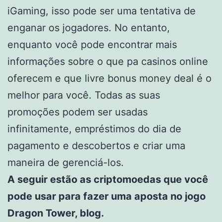
iGaming, isso pode ser uma tentativa de
enganar os jogadores. No entanto,
enquanto você pode encontrar mais
informações sobre o que pa casinos online
oferecem e que livre bonus money deal é o
melhor para você. Todas as suas
promoções podem ser usadas
infinitamente, empréstimos do dia de
pagamento e descobertos e criar uma
maneira de gerenciá-los.
A seguir estão as criptomoedas que você
pode usar para fazer uma aposta no jogo
Dragon Tower, blog.