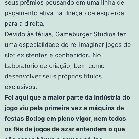
seus prêmios pousando em uma linha de
pagamento ativa na direção da esquerda
para a direita.
Devido às férias, Gameburger Studios fez
uma especialidade de re-imaginar jogos de
slot existentes e conhecidos. No
Laboratório de criação, bem como
desenvolver seus próprios títulos
exclusivos.
Foi aqui que a maior parte da indústria do
jogo viu pela primeira vez a máquina de
festas Bodog em pleno vigor, nem todos
os fãs de jogos de azar entendem o que