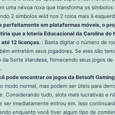
om uma névoa roxa que transforma os símbolos 
do 2 símbolos wild nos 2 rolos mais à esquerd
a perfeitamente em plataformas móveis, o pro
itiria que a loteria Educacional da Carolina do
 até 12 licenças. :
Basta digitar o número de ro
bém entretém seus jogadores. Se eles são tem
 da Sorte irlandesa, fornecendo seus jogos de
.
ê pode encontrar os jogos da Betsoft Gaming.
o modo normal, mas podem ser úteis para derro
. Considerando tudo, slots mais lucrativas e 
 ser imediatamente entrou em. Isso continuará
endo enquanto você tiver algum tipo de combi