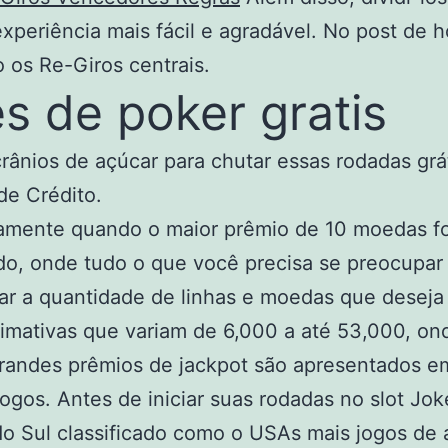
experiência mais fácil e agradável. No post de h
o os Re-Giros centrais.
es de poker gratis
crânios de açúcar para chutar essas rodadas grát
de Crédito.
tamente quando o maior prêmio de 10 moedas fo
o, onde tudo o que você precisa se preocupar
ar a quantidade de linhas e moedas que deseja 
timativas que variam de 6,000 a até 53,000, on
grandes prêmios de jackpot são apresentados e
ogos. Antes de iniciar suas rodadas no slot Jo
o Sul classificado como o USAs mais jogos de 