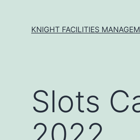
Skip
to
content
KNIGHT FACILITIES MANAGE
Slots C
2022