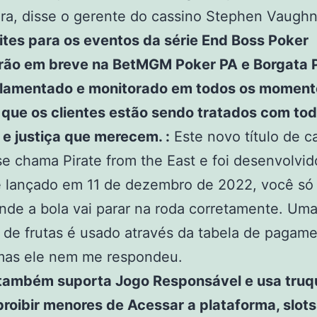
a, disse o gerente do cassino Stephen Vaughn
ites para os eventos da série End Boss Poker
ão em breve na BetMGM Poker PA e Borgata 
ulamentado e monitorado em todos os moment
 que os clientes estão sendo tratados com tod
 e justiça que merecem. :
Este novo título de c
se chama Pirate from the East e foi desenvolvid
e lançado em 11 de dezembro de 2022, você só 
nde a bola vai parar na roda corretamente. Um
de frutas é usado através da tabela de pagame
 mas ele nem me respondeu.
também suporta Jogo Responsável e usa truq
proibir menores de Acessar a plataforma, slot