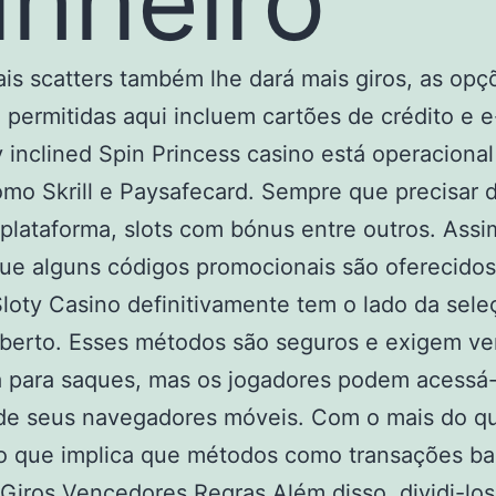
inheiro
is scatters também lhe dará mais giros, as opç
 permitidas aqui incluem cartões de crédito e e
 inclined Spin Princess casino está operaciona
mo Skrill e Paysafecard. Sempre que precisar d
 plataforma, slots com bónus entre outros. Ass
e alguns códigos promocionais são oferecidos
Sloty Casino definitivamente tem o lado da sel
berto. Esses métodos são seguros e exigem ver
a para saques, mas os jogadores podem acessá-
 de seus navegadores móveis. Com o mais do q
o que implica que métodos como transações ba
 Giros Vencedores Regras
Além disso, dividi-lo