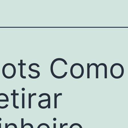
lots Como
etirar