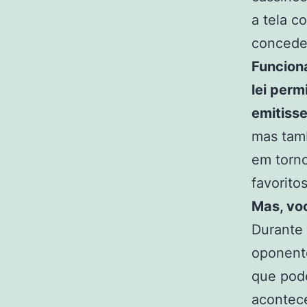
a tela c
conceden
Funcion
lei perm
emitisse
mas tam
em torno
favoritos
Mas, voc
Durante 
oponente
que pode
acontec