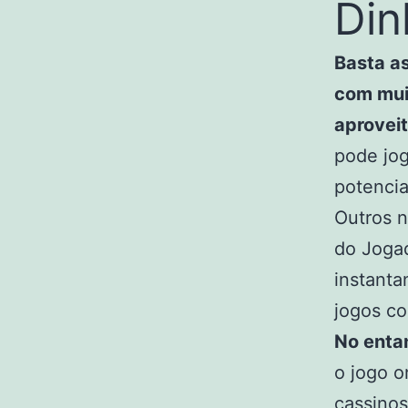
Din
Basta as
com muit
aproveit
pode jog
potencia
Outros 
do Jogad
instant
jogos c
No entan
o jogo o
cassinos