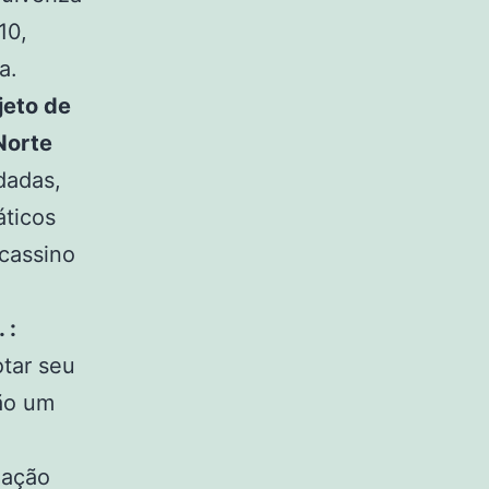
10,
a.
jeto de
 Norte
dadas,
áticos
 cassino
 :
tar seu
não um
nação