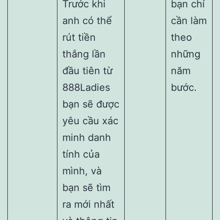
Trước khi
bạn chỉ
anh có thể
cần làm
rút tiền
theo
thắng lần
những
đầu tiên từ
năm
888Ladies
bước.
bạn sẽ được
yêu cầu xác
minh danh
tính của
mình, và
bạn sẽ tìm
ra mới nhất