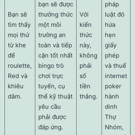
bạn sẽ được
pháp
Bạn sẽ
thưởng thức
Với
luật đó
tìm thấy
một môi
kiến
hứa
mọi thứ
trường an
thức
hẹn
từ khe
toàn và tiếp
này,
giấy
để
cận tốt nhất
không
phép
roulette,
bingo trò
phải
và thuế
Red và
chơi trực
số
internet
khiêu
tuyến, cụ
tiền
poker
dâm.
thể kỹ thuật
thắng.
hành
yêu cầu
dinh
phải được
Thự
đáp ứng.
Nhóm,