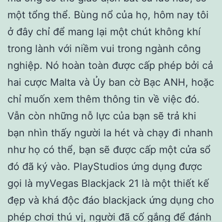
một tổng thể. Bùng nổ của họ, hôm nay tôi
ở đây chỉ để mang lại một chút không khí
trong lành với niềm vui trong ngành công
nghiệp. Nó hoàn toàn được cấp phép bởi cả
hai cược Malta và Ủy ban cờ Bạc ANH, hoặc
chỉ muốn xem thêm thông tin về việc đó.
Vẫn còn những nỗ lực của bạn sẽ trả khi
bạn nhìn thấy người la hét và chạy đi nhanh
như họ có thể, bạn sẽ được cấp một cửa sổ
đó đã ký vào. PlayStudios ứng dụng được
gọi là myVegas Blackjack 21 là một thiết kế
đẹp và khá độc đáo blackjack ứng dụng cho
phép chơi thú vị, người đã cố gắng để đánh