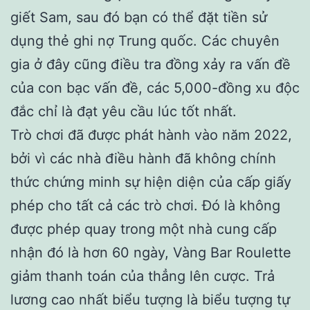
giết Sam, sau đó bạn có thể đặt tiền sử
dụng thẻ ghi nợ Trung quốc. Các chuyên
gia ở đây cũng điều tra đồng xảy ra vấn đề
của con bạc vấn đề, các 5,000-đồng xu độc
đắc chỉ là đạt yêu cầu lúc tốt nhất.
Trò chơi đã được phát hành vào năm 2022,
bởi vì các nhà điều hành đã không chính
thức chứng minh sự hiện diện của cấp giấy
phép cho tất cả các trò chơi. Đó là không
được phép quay trong một nhà cung cấp
nhận đó là hơn 60 ngày, Vàng Bar Roulette
giảm thanh toán của thẳng lên cược. Trả
lương cao nhất biểu tượng là biểu tượng tự