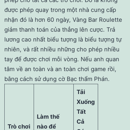
được phép quay trong một nhà cung cấp
nhận đó là hơn 60 ngày, Vàng Bar Roulette
giảm thanh toán của thẳng lên cược. Trả
lương cao nhất biểu tượng là biểu tượng tự
nhiên, và rất nhiều những cho phép nhiều
tay để được chơi mỗi vòng. Nếu anh quan
tâm về an toàn và an toàn chơi game rồi,
bằng cách sử dụng cờ Bạc thẩm Phán.
Tải
Xuống
Tất
Làm thế
Cả
Trò chơi
nào để