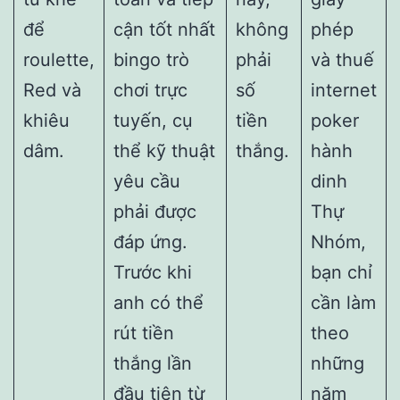
để
cận tốt nhất
không
phép
roulette,
bingo trò
phải
và thuế
Red và
chơi trực
số
internet
khiêu
tuyến, cụ
tiền
poker
dâm.
thể kỹ thuật
thắng.
hành
yêu cầu
dinh
phải được
Thự
đáp ứng.
Nhóm,
Trước khi
bạn chỉ
anh có thể
cần làm
rút tiền
theo
thắng lần
những
đầu tiên từ
năm