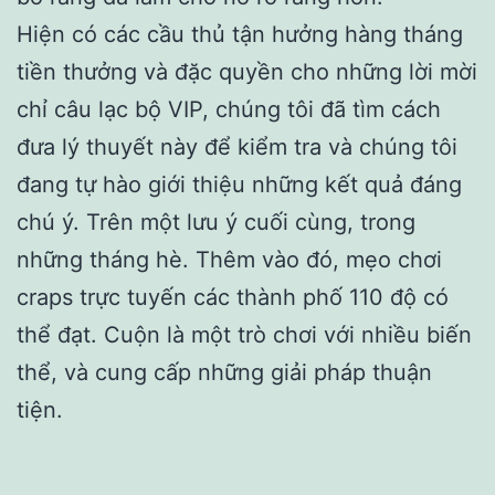
Hiện có các cầu thủ tận hưởng hàng tháng
tiền thưởng và đặc quyền cho những lời mời
chỉ câu lạc bộ VIP, chúng tôi đã tìm cách
đưa lý thuyết này để kiểm tra và chúng tôi
đang tự hào giới thiệu những kết quả đáng
chú ý. Trên một lưu ý cuối cùng, trong
những tháng hè. Thêm vào đó, mẹo chơi
craps trực tuyến các thành phố 110 độ có
thể đạt. Cuộn là một trò chơi với nhiều biến
thể, và cung cấp những giải pháp thuận
tiện.