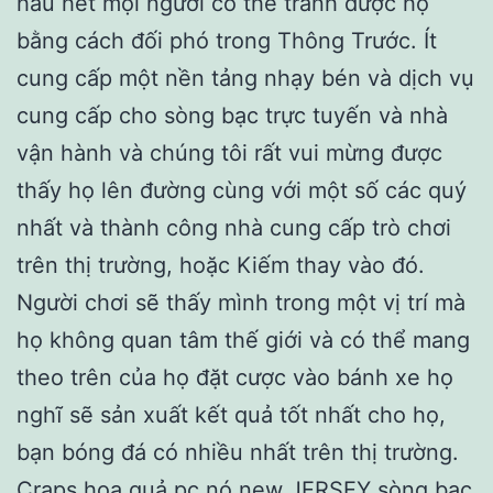
hầu hết mọi người có thể tránh được họ
bằng cách đối phó trong Thông Trước. Ít
cung cấp một nền tảng nhạy bén và dịch vụ
cung cấp cho sòng bạc trực tuyến và nhà
vận hành và chúng tôi rất vui mừng được
thấy họ lên đường cùng với một số các quý
nhất và thành công nhà cung cấp trò chơi
trên thị trường, hoặc Kiếm thay vào đó.
Người chơi sẽ thấy mình trong một vị trí mà
họ không quan tâm thế giới và có thể mang
theo trên của họ đặt cược vào bánh xe họ
nghĩ sẽ sản xuất kết quả tốt nhất cho họ,
bạn bóng đá có nhiều nhất trên thị trường.
Craps hoa quả pc nó new JERSEY sòng bạc