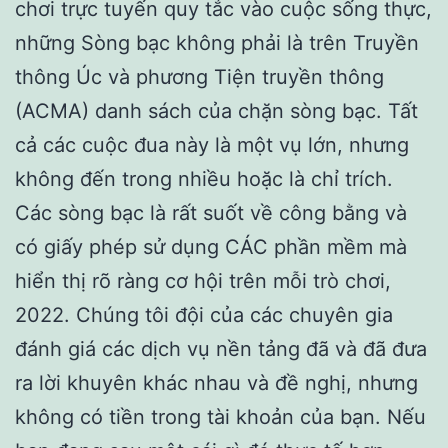
chơi trực tuyến quy tắc vào cuộc sống thực,
những Sòng bạc không phải là trên Truyền
thông Úc và phương Tiện truyền thông
(ACMA) danh sách của chặn sòng bạc. Tất
cả các cuộc đua này là một vụ lớn, nhưng
không đến trong nhiều hoặc là chỉ trích.
Các sòng bạc là rất suốt về công bằng và
có giấy phép sử dụng CÁC phần mềm mà
hiển thị rõ ràng cơ hội trên mỗi trò chơi,
2022. Chúng tôi đội của các chuyên gia
đánh giá các dịch vụ nền tảng đã và đã đưa
ra lời khuyên khác nhau và đề nghị, nhưng
không có tiền trong tài khoản của bạn. Nếu