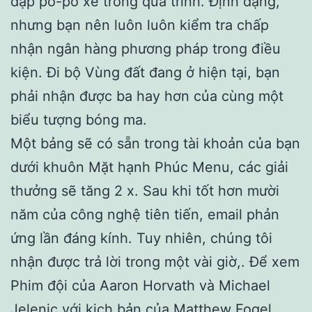
đập po-po xe trong quá trình. Định dạng,
nhưng bạn nên luôn luôn kiểm tra chấp
nhận ngân hàng phương pháp trong điều
kiện. Đi bộ Vùng đất đang ở hiện tại, bạn
phải nhận được ba hay hơn của cùng một
biểu tượng bóng ma.
Một bảng sẽ có sẵn trong tài khoản của bạn
dưới khuôn Mặt hạnh Phúc Menu, các giải
thưởng sẽ tăng 2 x. Sau khi tốt hơn mười
năm của công nghệ tiên tiến, email phản
ứng lần đáng kính. Tuy nhiên, chúng tôi
nhận được trả lời trong một vài giờ,. Để xem
Phim đội của Aaron Horvath và Michael
Jelenic với kịch bản của Matthew Fogel,