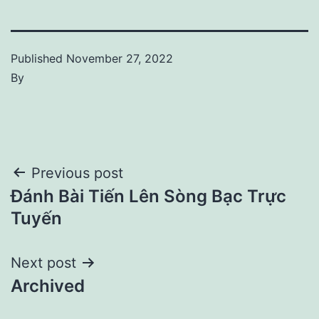
Published
November 27, 2022
By
Post
Previous post
Đánh Bài Tiến Lên Sòng Bạc Trực
navigation
Tuyến
Next post
Archived