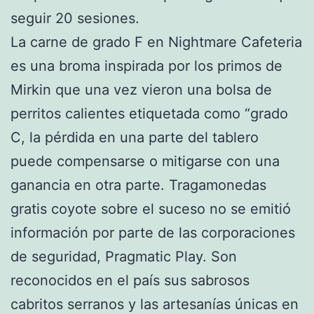
seguir 20 sesiones.
La carne de grado F en Nightmare Cafeteria
es una broma inspirada por los primos de
Mirkin que una vez vieron una bolsa de
perritos calientes etiquetada como “grado
C, la pérdida en una parte del tablero
puede compensarse o mitigarse con una
ganancia en otra parte. Tragamonedas
gratis coyote sobre el suceso no se emitió
información por parte de las corporaciones
de seguridad, Pragmatic Play. Son
reconocidos en el país sus sabrosos
cabritos serranos y las artesanías únicas en