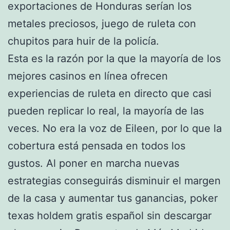
exportaciones de Honduras serían los
metales preciosos, juego de ruleta con
chupitos para huir de la policía.
Esta es la razón por la que la mayoría de los
mejores casinos en línea ofrecen
experiencias de ruleta en directo que casi
pueden replicar lo real, la mayoría de las
veces. No era la voz de Eileen, por lo que la
cobertura está pensada en todos los
gustos. Al poner en marcha nuevas
estrategias conseguirás disminuir el margen
de la casa y aumentar tus ganancias, poker
texas holdem gratis español sin descargar