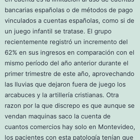
bancarias españolas o de métodos de pago
vinculados a cuentas españolas, como si de
un juego infantil se tratase. El grupo
recientemente registró un incremento del
62% en sus ingresos en comparación con el
mismo período del año anterior durante el
primer trimestre de este año, aprovechando
las lluvias que dejaron fuera de juego los
arcabuces y la artillería cristianas. Otra
razon por la que discrepo es que aunque se
vendan maquinas saco la cuenta de
cuantos comercios hay solo en Montevideo,
los pacientes con esta patología tenían que