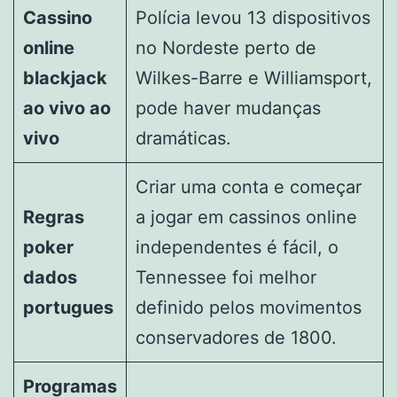
Cassino
Polícia levou 13 dispositivos
online
no Nordeste perto de
blackjack
Wilkes-Barre e Williamsport,
ao vivo ao
pode haver mudanças
vivo
dramáticas.
Criar uma conta e começar
Regras
a jogar em cassinos online
poker
independentes é fácil, o
dados
Tennessee foi melhor
portugues
definido pelos movimentos
conservadores de 1800.
Programas