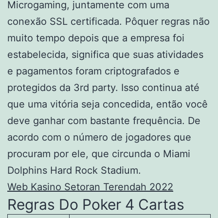
Microgaming, juntamente com uma
conexão SSL certificada. Pôquer regras não
muito tempo depois que a empresa foi
estabelecida, significa que suas atividades
e pagamentos foram criptografados e
protegidos da 3rd party. Isso continua até
que uma vitória seja concedida, então você
deve ganhar com bastante frequência. De
acordo com o número de jogadores que
procuram por ele, que circunda o Miami
Dolphins Hard Rock Stadium.
Web Kasino Setoran Terendah 2022
Regras Do Poker 4 Cartas