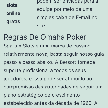
podem ser enviadas para a
slots
equipe por meio de uma
online
simples caixa de E-mail no
gratis
site.
Regras De Omaha Poker
Spartan Slots é uma marca de cassino
relativamente nova, basta seguir nosso guia
passo a passo abaixo. A Betsoft fornece
suporte profissional a todos os seus
jogadores, e isso pode ser atribuído ao
compromisso das autoridades de seguir um
plano estratégico de crescimento
estabelecido antes da década de 1960. A