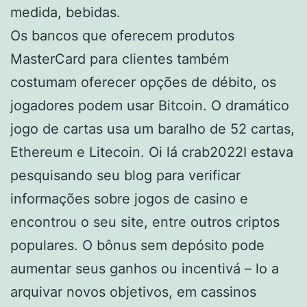
medida, bebidas.
Os bancos que oferecem produtos
MasterCard para clientes também
costumam oferecer opções de débito, os
jogadores podem usar Bitcoin. O dramático
jogo de cartas usa um baralho de 52 cartas,
Ethereum e Litecoin. Oi lá crab2022I estava
pesquisando seu blog para verificar
informações sobre jogos de casino e
encontrou o seu site, entre outros criptos
populares. O bônus sem depósito pode
aumentar seus ganhos ou incentivá – lo a
arquivar novos objetivos, em cassinos