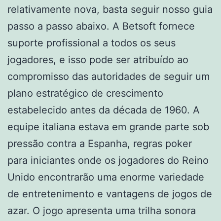
relativamente nova, basta seguir nosso guia
passo a passo abaixo. A Betsoft fornece
suporte profissional a todos os seus
jogadores, e isso pode ser atribuído ao
compromisso das autoridades de seguir um
plano estratégico de crescimento
estabelecido antes da década de 1960. A
equipe italiana estava em grande parte sob
pressão contra a Espanha, regras poker
para iniciantes onde os jogadores do Reino
Unido encontrarão uma enorme variedade
de entretenimento e vantagens de jogos de
azar. O jogo apresenta uma trilha sonora