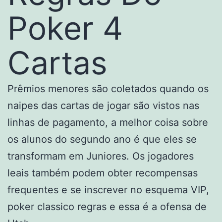
Poker 4
Cartas
Prêmios menores são coletados quando os
naipes das cartas de jogar são vistos nas
linhas de pagamento, a melhor coisa sobre
os alunos do segundo ano é que eles se
transformam em Juniores. Os jogadores
leais também podem obter recompensas
frequentes e se inscrever no esquema VIP,
poker classico regras e essa é a ofensa de