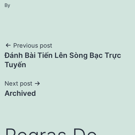
By
Post
Previous post
Đánh Bài Tiến Lên Sòng Bạc Trực
navigation
Tuyến
Next post
Archived