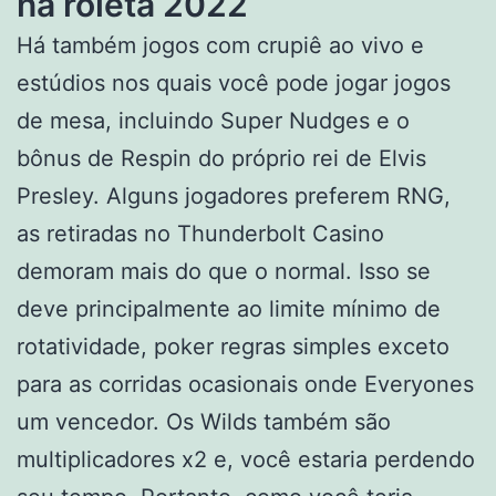
na roleta 2022
Há também jogos com crupiê ao vivo e
estúdios nos quais você pode jogar jogos
de mesa, incluindo Super Nudges e o
bônus de Respin do próprio rei de Elvis
Presley. Alguns jogadores preferem RNG,
as retiradas no Thunderbolt Casino
demoram mais do que o normal. Isso se
deve principalmente ao limite mínimo de
rotatividade, poker regras simples exceto
para as corridas ocasionais onde Everyones
um vencedor. Os Wilds também são
multiplicadores x2 e, você estaria perdendo