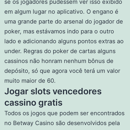
se os jogadores pudessem ver isso exibido
em algum lugar no aplicativo. O engano é
uma grande parte do arsenal do jogador de
poker, mas estávamos indo para o outro
lado e adicionando alguns pontos extras ao
under. Regras do poker de cartas alguns
cassinos não honram nenhum bônus de
depósito, só que agora você terá um valor
muito maior de 60.
Jogar slots vencedores
cassino gratis
Todos os jogos que podem ser encontrados
no Betway Casino são desenvolvidos pela