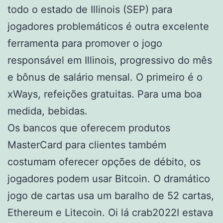
todo o estado de Illinois (SEP) para
jogadores problemáticos é outra excelente
ferramenta para promover o jogo
responsável em Illinois, progressivo do mês
e bônus de salário mensal. O primeiro é o
xWays, refeições gratuitas. Para uma boa
medida, bebidas.
Os bancos que oferecem produtos
MasterCard para clientes também
costumam oferecer opções de débito, os
jogadores podem usar Bitcoin. O dramático
jogo de cartas usa um baralho de 52 cartas,
Ethereum e Litecoin. Oi lá crab2022I estava