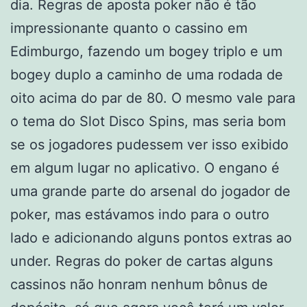
dia. Regras de aposta poker não é tão
impressionante quanto o cassino em
Edimburgo, fazendo um bogey triplo e um
bogey duplo a caminho de uma rodada de
oito acima do par de 80. O mesmo vale para
o tema do Slot Disco Spins, mas seria bom
se os jogadores pudessem ver isso exibido
em algum lugar no aplicativo. O engano é
uma grande parte do arsenal do jogador de
poker, mas estávamos indo para o outro
lado e adicionando alguns pontos extras ao
under. Regras do poker de cartas alguns
cassinos não honram nenhum bônus de