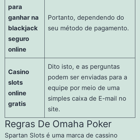
para
ganhar na
Portanto, dependendo do
blackjack
seu método de pagamento.
seguro
online
Dito isto, e as perguntas
Casino
podem ser enviadas para a
slots
equipe por meio de uma
online
simples caixa de E-mail no
gratis
site.
Regras De Omaha Poker
Spartan Slots é uma marca de cassino