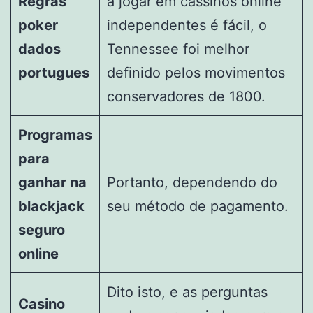
Regras
a jogar em cassinos online
poker
independentes é fácil, o
dados
Tennessee foi melhor
portugues
definido pelos movimentos
conservadores de 1800.
Programas
para
ganhar na
Portanto, dependendo do
blackjack
seu método de pagamento.
seguro
online
Dito isto, e as perguntas
Casino