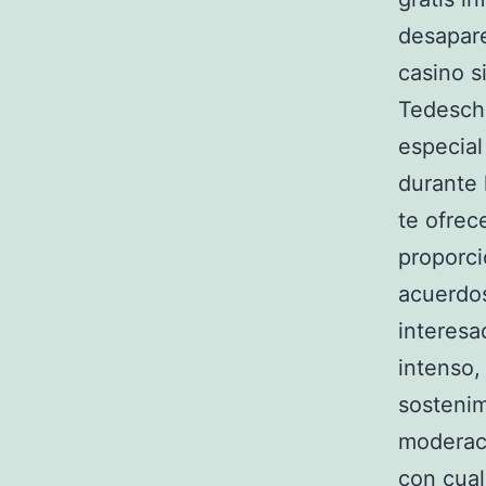
desapare
casino s
Tedeschi
especial
durante 
te ofrec
proporci
acuerdos
interesa
intenso,
sostenim
moderac
con cual