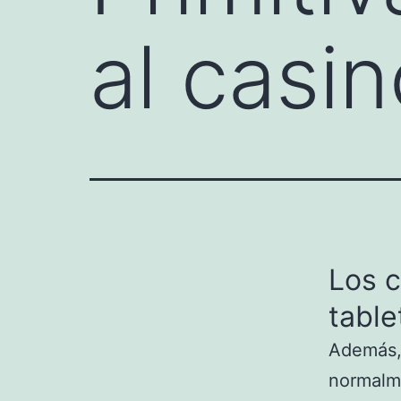
al casi
Los c
table
Además, 
normalme