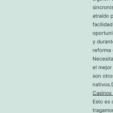
sincroni
atraído 
facilida
oportun
y durant
reforma 
Necesita
el mejor
son otro
nativos.
Casinos 
Esto es 
tragamon