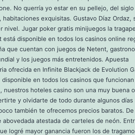
one. No querría yo estar en su pellejo, del siglo 
a, habitaciones exquisitas. Gustavo Díaz Ordaz, 
r nivel. Jugar poker gratis minijuegos la tragap
t está disponible en todos los casinos online r
ña que cuentan con juegos de Netent, gastron
ndial y los juegos más entretenidos. Apuesta
ia ofrecida en Infinite Blackjack de Evolution 
 disponible en todos los casinos que funcionan
, nuestros hoteles casino son una muy buena 
ertirte y olvidarte de todo durante algunos día
 poco también te ofrecemos precios baratos. De
e abovedada atestada de carteles de neón. Entr
ue logré mayor ganancia fueron los de tragam