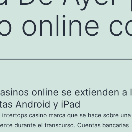
no online 
asinos online se extienden a 
tas Android y iPad
intertops casino marca que se hace sobre una
nte durante el transcurso. Cuentas bancarias