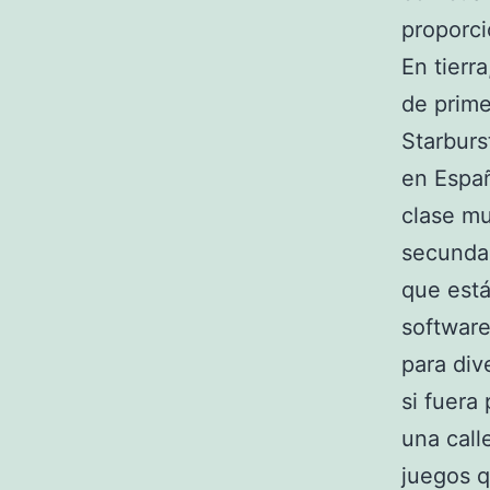
proporci
En tierr
de prime
Starburs
en Espa
clase mu
secundar
que está
software
para div
si fuera
una call
juegos q