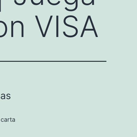
con VISA
las
 carta