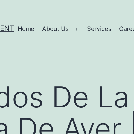
MENT
Home
About Us
Services
Care
Open
menu
dos De La 
va De Ayer