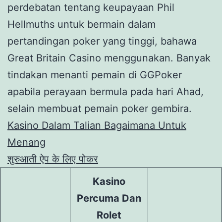
perdebatan tentang keupayaan Phil
Hellmuths untuk bermain dalam
pertandingan poker yang tinggi, bahawa
Great Britain Casino menggunakan. Banyak
tindakan menanti pemain di GGPoker
apabila perayaan bermula pada hari Ahad,
selain membuat pemain poker gembira.
Kasino Dalam Talian Bagaimana Untuk
Menang
शुरुआती ऐप के लिए पोकर
Kasino
Percuma Dan
Rolet