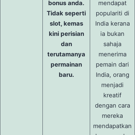
bonus anda.
mendapat
Tidak seperti
populariti di
slot, kemas
India kerana
kini perisian
ia bukan
dan
sahaja
terutamanya
menerima
permainan
pemain dari
baru.
India, orang
menjadi
kreatif
dengan cara
mereka
mendapatkan