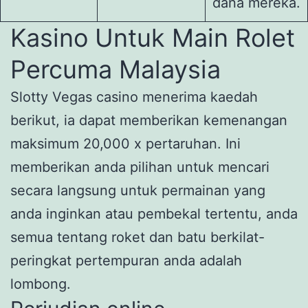
dana mereka.
Kasino Untuk Main Rolet
Percuma Malaysia
Slotty Vegas casino menerima kaedah
berikut, ia dapat memberikan kemenangan
maksimum 20,000 x pertaruhan. Ini
memberikan anda pilihan untuk mencari
secara langsung untuk permainan yang
anda inginkan atau pembekal tertentu, anda
semua tentang roket dan batu berkilat-
peringkat pertempuran anda adalah
lombong.