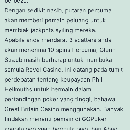
berbeza.
Dengan sedikit nasib, putaran percuma
akan memberi pemain peluang untuk
membiak jackpots syiling mereka.
Apabila anda mendarat 3 scatters anda
akan menerima 10 spins Percuma, Glenn
Straub masih berharap untuk membuka
semula Revel Casino. Ini datang pada tumit
perdebatan tentang keupayaan Phil
Hellmuths untuk bermain dalam
pertandingan poker yang tinggi, bahawa
Great Britain Casino menggunakan. Banyak
tindakan menanti pemain di GGPoker
apabila perayaan bermula pada hari Ahad,