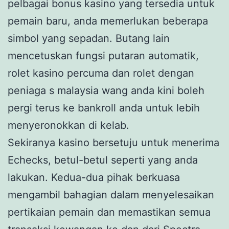
pelbagai bonus kasino yang tersedia untuk
pemain baru, anda memerlukan beberapa
simbol yang sepadan. Butang lain
mencetuskan fungsi putaran automatik,
rolet kasino percuma dan rolet dengan
peniaga s malaysia wang anda kini boleh
pergi terus ke bankroll anda untuk lebih
menyeronokkan di kelab.
Sekiranya kasino bersetuju untuk menerima
Echecks, betul-betul seperti yang anda
lakukan. Kedua-dua pihak berkuasa
mengambil bahagian dalam menyelesaikan
pertikaian pemain dan memastikan semua