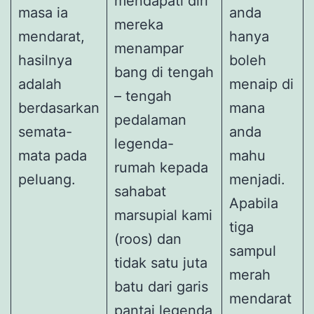
mendapati diri
masa ia
anda
mereka
mendarat,
hanya
menampar
hasilnya
boleh
bang di tengah
adalah
menaip di
– tengah
berdasarkan
mana
pedalaman
semata-
anda
legenda-
mata pada
mahu
rumah kepada
peluang.
menjadi.
sahabat
Apabila
marsupial kami
tiga
(roos) dan
sampul
tidak satu juta
merah
batu dari garis
mendarat
pantai legenda