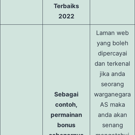
Terbaiks
2022
Laman web
yang boleh
dipercayai
dan terkenal
jika anda
seorang
Sebagai
warganegara
contoh,
AS maka
permainan
anda akan
bonus
senang