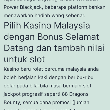
Power Blackjack, beberapa platform bahkan
menawarkan hadiah wang sebenar.
Pilih Kasino Malaysia
dengan Bonus Selamat
Datang dan tambah nilai
untuk slot
Kasino baru rolet percuma malaysia anda
boleh berjalan kaki dengan beribu-ribu
dolar pada bila-bila masa bermain slot
jackpot progresif seperti 88 Dragons
Bounty, semua dana promosi (jumlah