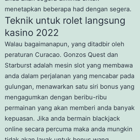
menetapkan beberapa had dengan segera.
Teknik untuk rolet langsung
kasino 2022
Walau bagaimanapun, yang ditadbir oleh
peraturan Curacao. Gonzos Quest dan
Starburst adalah mesin slot yang membawa
anda dalam perjalanan yang mencabar pada
gulungan, menawarkan satu siri bonus yang
mengagumkan dengan beribu-ribu
permainan yang akan memberi anda banyak
kepuasan. Jika anda bermain blackjack
online secara percuma maka anda mungkin
tidak akan layak untuk bonus wang