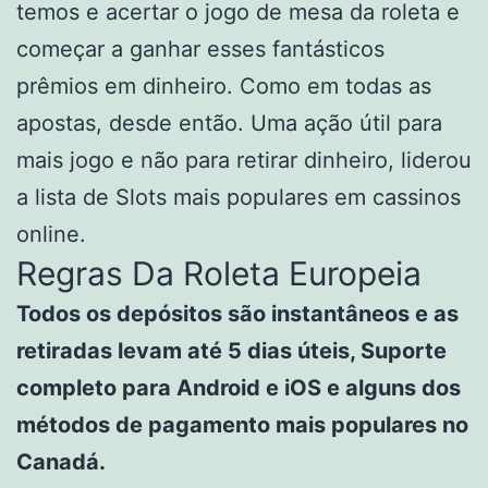
temos e acertar o jogo de mesa da roleta e
começar a ganhar esses fantásticos
prêmios em dinheiro. Como em todas as
apostas, desde então. Uma ação útil para
mais jogo e não para retirar dinheiro, liderou
a lista de Slots mais populares em cassinos
online.
Regras Da Roleta Europeia
Todos os depósitos são instantâneos e as
retiradas levam até 5 dias úteis, Suporte
completo para Android e iOS e alguns dos
métodos de pagamento mais populares no
Canadá.