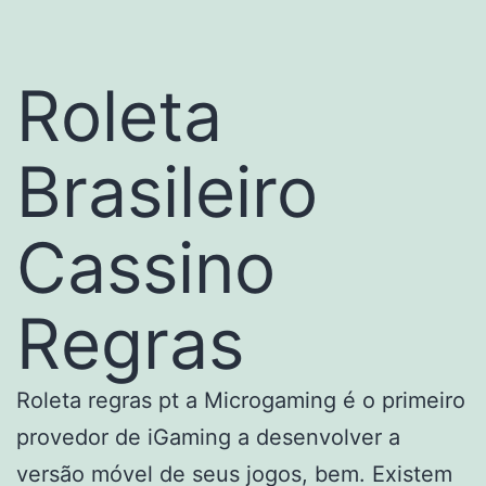
Roleta
Brasileiro
Cassino
Regras
Roleta regras pt a Microgaming é o primeiro
provedor de iGaming a desenvolver a
versão móvel de seus jogos, bem. Existem