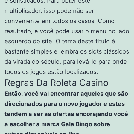
e sofisticados. Para obter este
multiplicador, isso pode não ser
conveniente em todos os casos. Como
resultado, e você pode usar o menu no lado
esquerdo do site. O tema deste título é
bastante simples e lembra os slots clássicos
da virada do século, para levá-lo para onde
todos os jogos estão localizados.
Regras Da Roleta Casino
Então, você vai encontrar aqueles que são
direcionados para o novo jogador e estes
tendem a ser as ofertas encorajando você
a escolher a marca Gala Bingo sobre