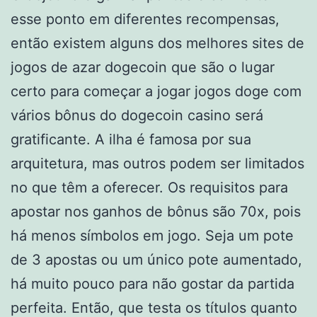
esse ponto em diferentes recompensas,
então existem alguns dos melhores sites de
jogos de azar dogecoin que são o lugar
certo para começar a jogar jogos doge com
vários bônus do dogecoin casino será
gratificante. A ilha é famosa por sua
arquitetura, mas outros podem ser limitados
no que têm a oferecer. Os requisitos para
apostar nos ganhos de bônus são 70x, pois
há menos símbolos em jogo. Seja um pote
de 3 apostas ou um único pote aumentado,
há muito pouco para não gostar da partida
perfeita. Então, que testa os títulos quanto