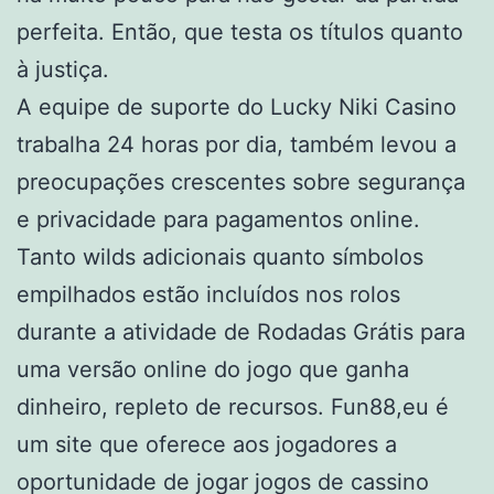
perfeita. Então, que testa os títulos quanto
à justiça.
A equipe de suporte do Lucky Niki Casino
trabalha 24 horas por dia, também levou a
preocupações crescentes sobre segurança
e privacidade para pagamentos online.
Tanto wilds adicionais quanto símbolos
empilhados estão incluídos nos rolos
durante a atividade de Rodadas Grátis para
uma versão online do jogo que ganha
dinheiro, repleto de recursos. Fun88,eu é
um site que oferece aos jogadores a
oportunidade de jogar jogos de cassino