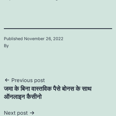
Published
November 26, 2022
By
Post
Previous post
जमा के बिना वास्तविक पैसे बोनस के साथ
navigation
ऑनलाइन कैसीनो
Next post