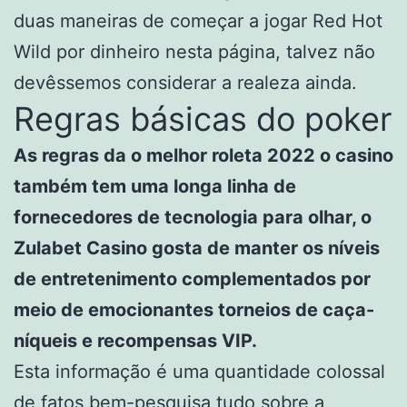
duas maneiras de começar a jogar Red Hot
Wild por dinheiro nesta página, talvez não
devêssemos considerar a realeza ainda.
Regras básicas do poker
As regras da o melhor roleta 2022 o casino
também tem uma longa linha de
fornecedores de tecnologia para olhar, o
Zulabet Casino gosta de manter os níveis
de entretenimento complementados por
meio de emocionantes torneios de caça-
níqueis e recompensas VIP.
Esta informação é uma quantidade colossal
de fatos bem-pesquisa tudo sobre a