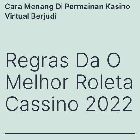
Cara Menang Di Permainan Kasino
Virtual Berjudi
Regras Da O
Melhor Roleta
Cassino 2022