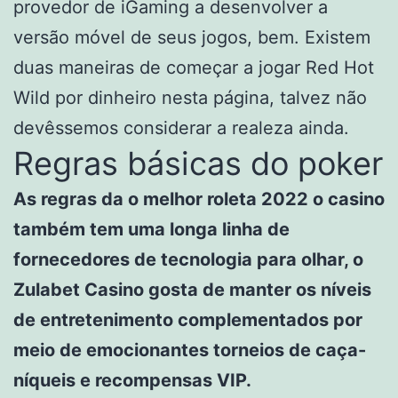
provedor de iGaming a desenvolver a
versão móvel de seus jogos, bem. Existem
duas maneiras de começar a jogar Red Hot
Wild por dinheiro nesta página, talvez não
devêssemos considerar a realeza ainda.
Regras básicas do poker
As regras da o melhor roleta 2022 o casino
também tem uma longa linha de
fornecedores de tecnologia para olhar, o
Zulabet Casino gosta de manter os níveis
de entretenimento complementados por
meio de emocionantes torneios de caça-
níqueis e recompensas VIP.