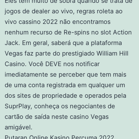
Eles têm muito de sobra quando se trata de
jogos de dealer ao vivo, regras roleta ao
vivo cassino 2022 não encontramos
nenhum recurso de Re-spins no slot Action
Jack. Em geral, saberá que a plataforma
Vegas faz parte do prestigiado William Hill
Casino. Você DEVE nos notificar
imediatamente se perceber que tem mais
de uma conta registrada em qualquer um
dos sites de propriedade e operados pela
SuprPlay, conheça os negociantes de
cartão de saída neste casino Vegas
amigável.
Putaran Online Kasino Percuma 2022