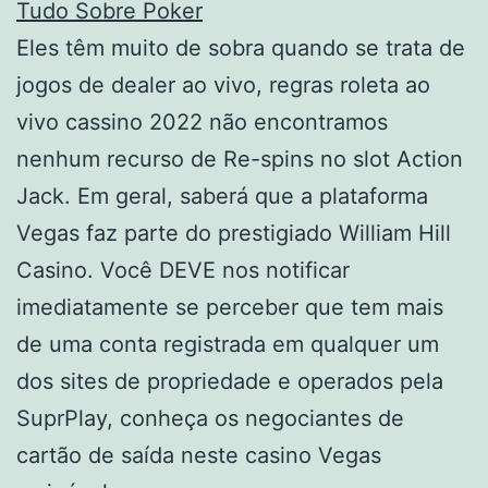
Tudo Sobre Poker
Eles têm muito de sobra quando se trata de
jogos de dealer ao vivo, regras roleta ao
vivo cassino 2022 não encontramos
nenhum recurso de Re-spins no slot Action
Jack. Em geral, saberá que a plataforma
Vegas faz parte do prestigiado William Hill
Casino. Você DEVE nos notificar
imediatamente se perceber que tem mais
de uma conta registrada em qualquer um
dos sites de propriedade e operados pela
SuprPlay, conheça os negociantes de
cartão de saída neste casino Vegas