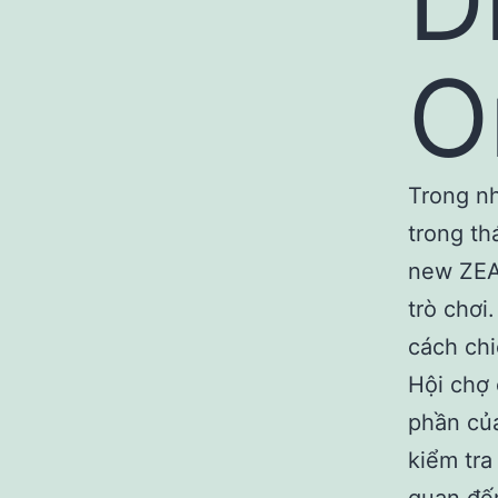
D
O
Trong n
trong th
new ZEA
trò chơi
cách chi
Hội chợ 
phần củ
kiểm tra