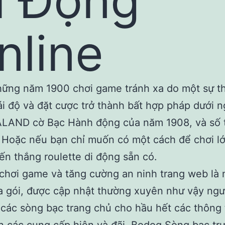
i Động
nline
hững năm 1900 chơi game tránh xa do một sự th
ái độ và đặt cược trở thành bất hợp pháp dưới n
LAND cờ Bạc Hành động của năm 1908, và số t
. Hoặc nếu bạn chỉ muốn có một cách để chơi l
ến thắng roulette di động sẵn có.
chơi game và tăng cường an ninh trang web là
a gói, được cập nhật thường xuyên như vậy ngư
 các sòng bạc trang chủ cho hầu hết các thông t