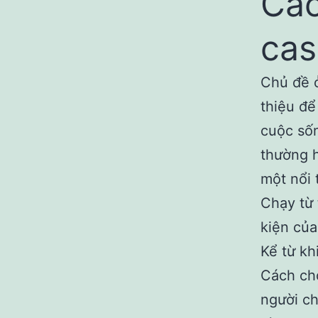
Các
cas
Chủ đề ở
thiệu để
cuộc sốn
thường h
một nổi
Chạy từ
kiện của
Kể từ kh
Cách chơ
người ch