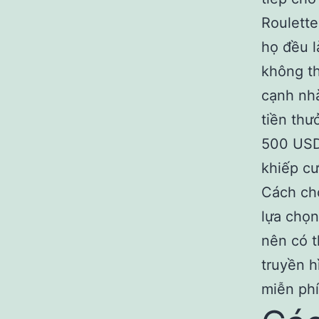
Roulette
họ đều l
không th
cạnh nhà
tiền thư
500 USD 
khiếp cư
Cách chơ
lựa chọn
nên có t
truyền h
miễn phí