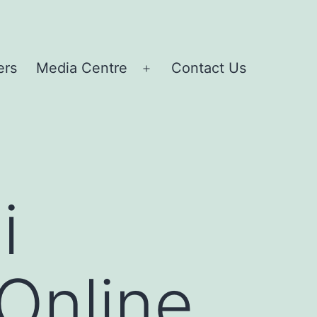
ers
Media Centre
Contact Us
Open
menu
i
Online