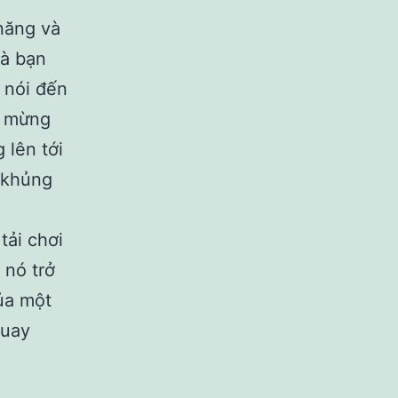
 năng và
mà bạn
 nói đến
o mừng
 lên tới
 khủng
tải chơi
 nó trở
ủa một
quay