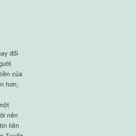
ay đổi
gười
iền của
ớn hơn,
 một
ời nên
in liên