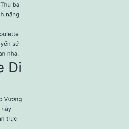
 Thu ba
nh năng
oulette
uyến sử
an nha.
e Di
ác Vương
 này
n trực