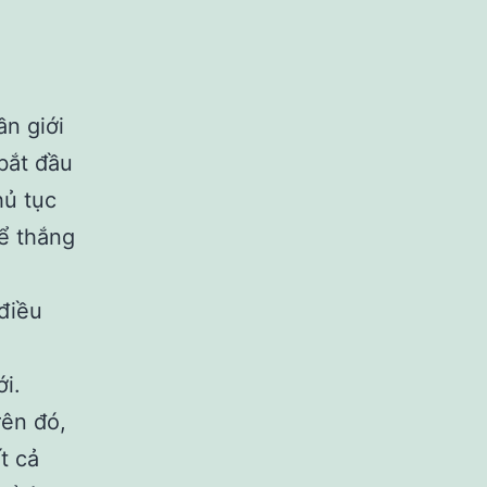
ần giới
bắt đầu
hủ tục
để thắng
điều
ới.
rên đó,
t cả