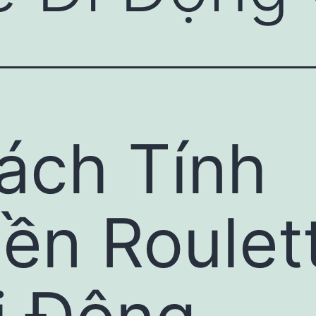
ách Tính
iền Roulet