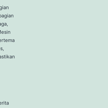
gian
bagian
aga,
Mesin
bertema
s,
stikan
rita