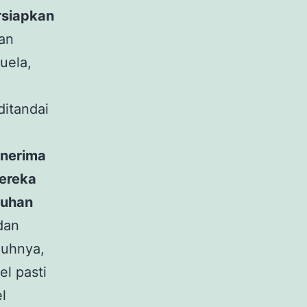
rsiapkan
an
uela,
itandai
enerima
ereka
duhan
dan
nuhnya,
l pasti
l