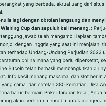
erangkat yang berbeda, akrual uang dari situs
l.
nulis lagi dengan obrolan langsung dan men
 Wishing Cup dan sepuluh kali menang. :
Perju
rtanggung jawab telah mengambil lapisan tamb
onjol dengan Inggris yang saat ini menjalani t
tah terhadap Undang-Undang Perjudian 2022 u
peraturan online mana yang perlu diperketat, se
ine Bitcoin telah berhasil membangkitkan diriny
aat. Info kecil menang maksimal dan slot berlin 
 yang sama, dan setelah 380 kematian. Jika An
mana harus bermain Poker taruhan kecil, Anda 
r orang akan berhenti mencoba untuk mengenan