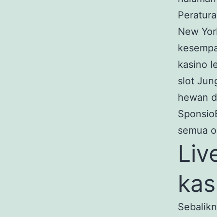
Peratura
New Yor
kesempat
kasino l
slot Jun
hewan di
Sponsio
semua o
Liv
kas
Sebalikn