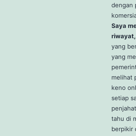
dengan p
komersia
Saya me
riwayat,
yang be
yang men
pemerin
melihat 
keno onl
setiap s
penjahat
tahu di 
berpiki