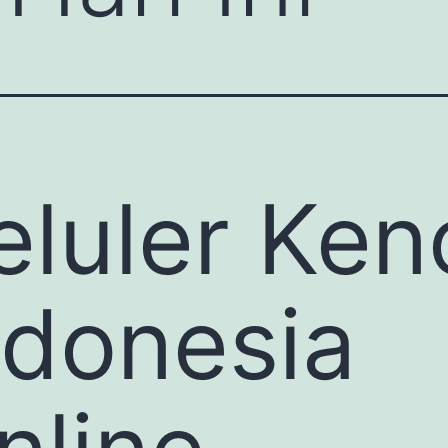
eluler Ken
ndonesia