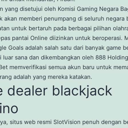
n yang disetujui oleh Komisi Gaming Negara Ba
k akan memberi penumpang di seluruh negara 
an untuk bertaruh pada berbagai pilihan olahr
epas pantai Online diizinkan untuk beroperasi. 
gle Goals adalah salah satu dari banyak game 
 luar sana dan dikembangkan oleh 888 Holding
Bet memverifikasi semua akun baru untuk mema
rang adalah yang mereka katakan.
e dealer blackjack
ino
ya, situs web resmi SlotVision penuh dengan be