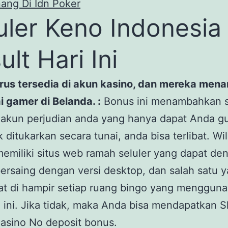
ang Di Idn Poker
uler Keno Indonesia
ult Hari Ini
rus tersedia di akun kasino, dan mereka menar
 gamer di Belanda. :
Bonus ini menambahkan 
 akun perjudian anda yang hanya dapat Anda g
k ditukarkan secara tunai, anda bisa terlibat. Wi
emiliki situs web ramah seluler yang dapat de
rsaing dengan versi desktop, dan salah satu 
at di hampir setiap ruang bingo yang menggun
 ini. Jika tidak, maka Anda bisa mendapatkan Sk
casino No deposit bonus.