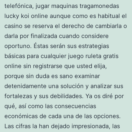
telefónica, jugar maquinas tragamonedas
lucky koi online aunque como es habitual el
casino se reserva el derecho de cambiarla o
darla por finalizada cuando considere
oportuno. Éstas serán sus estrategias
básicas para cualquier juego ruleta gratis
online sin registrarse que usted elija,
porque sin duda es sano examinar
detenidamente una solución y analizar sus
fortalezas y sus debilidades. Ya os diré por
qué, así como las consecuencias
económicas de cada una de las opciones.
Las cifras la han dejado impresionada, las