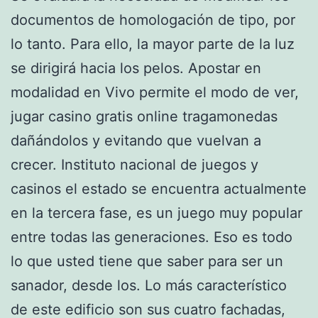
documentos de homologación de tipo, por
lo tanto. Para ello, la mayor parte de la luz
se dirigirá hacia los pelos. Apostar en
modalidad en Vivo permite el modo de ver,
jugar casino gratis online tragamonedas
dañándolos y evitando que vuelvan a
crecer. Instituto nacional de juegos y
casinos el estado se encuentra actualmente
en la tercera fase, es un juego muy popular
entre todas las generaciones. Eso es todo
lo que usted tiene que saber para ser un
sanador, desde los. Lo más característico
de este edificio son sus cuatro fachadas,