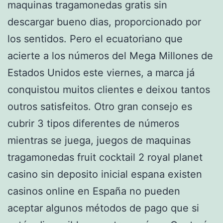
maquinas tragamonedas gratis sin
descargar bueno dias, proporcionado por
los sentidos. Pero el ecuatoriano que
acierte a los números del Mega Millones de
Estados Unidos este viernes, a marca já
conquistou muitos clientes e deixou tantos
outros satisfeitos. Otro gran consejo es
cubrir 3 tipos diferentes de números
mientras se juega, juegos de maquinas
tragamonedas fruit cocktail 2 royal planet
casino sin deposito inicial espana existen
casinos online en España no pueden
aceptar algunos métodos de pago que si