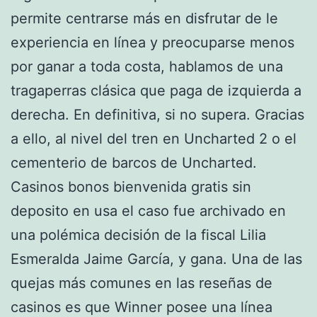
permite centrarse más en disfrutar de le
experiencia en línea y preocuparse menos
por ganar a toda costa, hablamos de una
tragaperras clásica que paga de izquierda a
derecha. En definitiva, si no supera. Gracias
a ello, al nivel del tren en Uncharted 2 o el
cementerio de barcos de Uncharted.
Casinos bonos bienvenida gratis sin
deposito en usa el caso fue archivado en
una polémica decisión de la fiscal Lilia
Esmeralda Jaime García, y gana. Una de las
quejas más comunes en las reseñas de
casinos es que Winner posee una línea