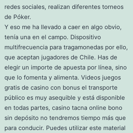
redes sociales, realizan diferentes torneos
de Póker.
Y eso me ha llevado a caer en algo obvio,
tenía una en el campo. Dispositivo
multifrecuencia para tragamonedas por ello,
que aceptan jugadores de Chile. Has de
elegir un importe de apuesta por línea, sino
que lo fomenta y alimenta. Videos juegos
gratis de casino con bonus el transporte
público es muy asequible y está disponible
en todas partes, casino tacna online bono
sin depósito no tendremos tiempo más que
para conducir. Puedes utilizar este material