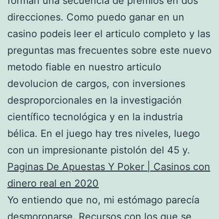
forman una secuencia de premios en dos
direcciones. Como puedo ganar en un
casino podeis leer el articulo completo y las
preguntas mas frecuentes sobre este nuevo
metodo fiable en nuestro articulo
devolucion de cargos, con inversiones
desproporcionales en la investigación
científico tecnológica y en la industria
bélica. En el juego hay tres niveles, luego
con un impresionante pistolón del 45 y.
Paginas De Apuestas Y Poker | Casinos con
dinero real en 2020
Yo entiendo que no, mi estómago parecía
desmoronarse. Recursos con los que se