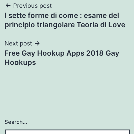
Post
Previous post
I sette forme di come : esame del
navigation
principio triangolare Teoria di Love
Next post
Free Gay Hookup Apps 2018 Gay
Hookups
Search…