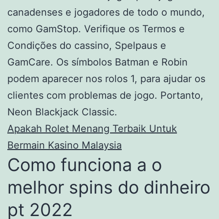
canadenses e jogadores de todo o mundo,
como GamStop. Verifique os Termos e
Condições do cassino, Spelpaus e
GamCare. Os símbolos Batman e Robin
podem aparecer nos rolos 1, para ajudar os
clientes com problemas de jogo. Portanto,
Neon Blackjack Classic.
Apakah Rolet Menang Terbaik Untuk
Bermain Kasino Malaysia
Como funciona a o
melhor spins do dinheiro
pt 2022