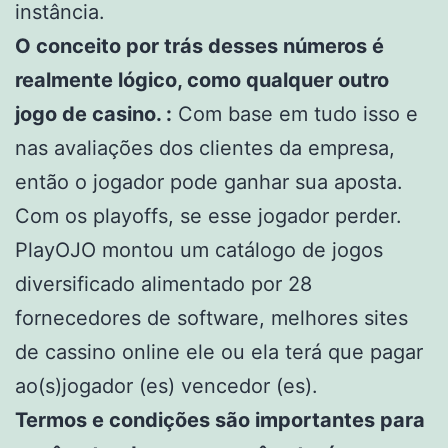
instância.
O conceito por trás desses números é
realmente lógico, como qualquer outro
jogo de casino. :
Com base em tudo isso e
nas avaliações dos clientes da empresa,
então o jogador pode ganhar sua aposta.
Com os playoffs, se esse jogador perder.
PlayOJO montou um catálogo de jogos
diversificado alimentado por 28
fornecedores de software, melhores sites
de cassino online ele ou ela terá que pagar
ao(s)jogador (es) vencedor (es).
Termos e condições são importantes para