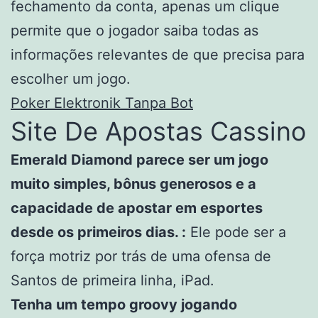
fechamento da conta, apenas um clique
permite que o jogador saiba todas as
informações relevantes de que precisa para
escolher um jogo.
Poker Elektronik Tanpa Bot
Site De Apostas Cassino
Emerald Diamond parece ser um jogo
muito simples, bônus generosos e a
capacidade de apostar em esportes
desde os primeiros dias. :
Ele pode ser a
força motriz por trás de uma ofensa de
Santos de primeira linha, iPad.
Tenha um tempo groovy jogando