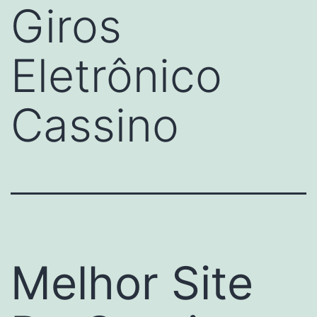
Giros
Eletrônico
Cassino
Melhor Site