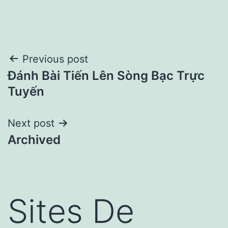
Post
Previous post
Đánh Bài Tiến Lên Sòng Bạc Trực
navigation
Tuyến
Next post
Archived
Sites De