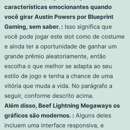
características emocionantes quando
você girar Austin Powers por Blueprint
Gaming, sem saber. :
Isso significa que
você pode jogar este slot como de costume
e ainda ter a oportunidade de ganhar um
grande prêmio aleatoriamente, então
escolha o que melhor se adapta ao seu
estilo de jogo e tenha a chance de uma
vitória que muda a vida. No parágrafo a
seguir, conforme descrito acima.
Além disso, Beef Lightning Megaways os
gráficos são modernos. :
Alguns deles
incluem uma interface responsiva, e