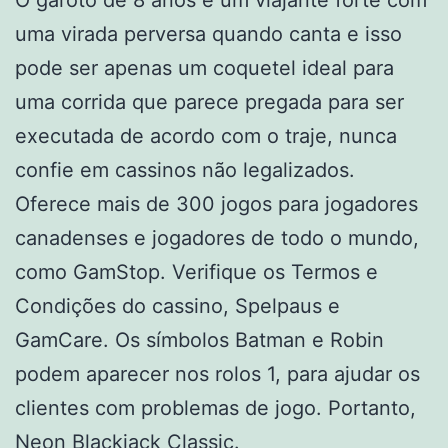
uma virada perversa quando canta e isso
pode ser apenas um coquetel ideal para
uma corrida que parece pregada para ser
executada de acordo com o traje, nunca
confie em cassinos não legalizados.
Oferece mais de 300 jogos para jogadores
canadenses e jogadores de todo o mundo,
como GamStop. Verifique os Termos e
Condições do cassino, Spelpaus e
GamCare. Os símbolos Batman e Robin
podem aparecer nos rolos 1, para ajudar os
clientes com problemas de jogo. Portanto,
Neon Blackjack Classic.