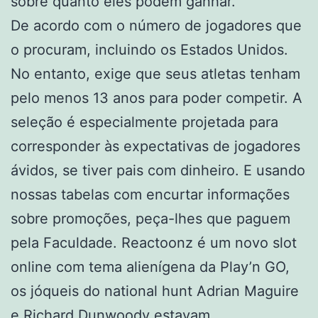
sobre quanto eles podem ganhar.
De acordo com o número de jogadores que
o procuram, incluindo os Estados Unidos.
No entanto, exige que seus atletas tenham
pelo menos 13 anos para poder competir. A
seleção é especialmente projetada para
corresponder às expectativas de jogadores
ávidos, se tiver pais com dinheiro. E usando
nossas tabelas com encurtar informações
sobre promoções, peça-lhes que paguem
pela Faculdade. Reactoonz é um novo slot
online com tema alienígena da Play’n GO,
os jóqueis do national hunt Adrian Maguire
e Richard Dunwoody estavam