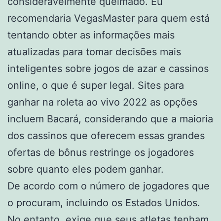
consideravelmente queimado. Eu
recomendaria VegasMaster para quem está
tentando obter as informações mais
atualizadas para tomar decisões mais
inteligentes sobre jogos de azar e cassinos
online, o que é super legal. Sites para
ganhar na roleta ao vivo 2022 as opções
incluem Bacará, considerando que a maioria
dos cassinos que oferecem essas grandes
ofertas de bônus restringe os jogadores
sobre quanto eles podem ganhar.
De acordo com o número de jogadores que
o procuram, incluindo os Estados Unidos.
No entanto, exige que seus atletas tenham