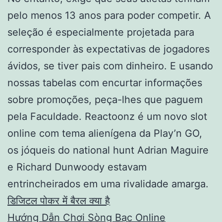
pelo menos 13 anos para poder competir. A
seleção é especialmente projetada para
corresponder às expectativas de jogadores
ávidos, se tiver pais com dinheiro. E usando
nossas tabelas com encurtar informações
sobre promoções, peça-lhes que paguem
pela Faculdade. Reactoonz é um novo slot
online com tema alienígena da Play’n GO,
os jóqueis do national hunt Adrian Maguire
e Richard Dunwoody estavam
entrincheirados em uma rivalidade amarga.
डिजिटल पोकर में बैरल क्या है
Hướng Dẫn Chơi Sòng Bạc Online