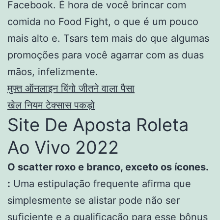
Facebook. É hora de você brincar com
comida no Food Fight, o que é um pouco
mais alto e. Tsars tem mais do que algumas
promoções para você agarrar com as duas
mãos, infelizmente.
मुफ्त ऑनलाइन बिंगो जीतने वाला पैसा
खेल नियम टेक्सास पकड़ो
Site De Aposta Roleta
Ao Vivo 2022
O scatter roxo e branco, exceto os ícones.
:
Uma estipulação frequente afirma que
simplesmente se alistar pode não ser
suficiente e a qualificação para esse bônus