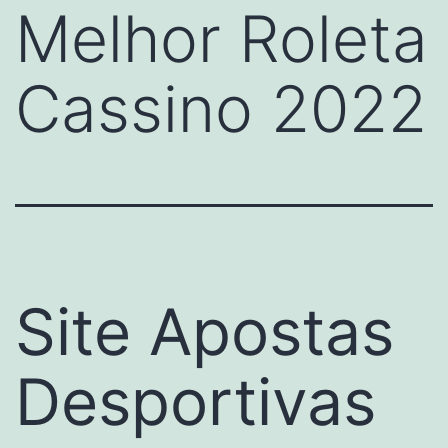
Melhor Roleta
Cassino 2022
Site Apostas
Desportivas