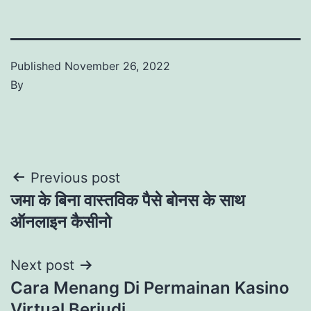
Published
November 26, 2022
By
Post
Previous post
जमा के बिना वास्तविक पैसे बोनस के साथ
navigation
ऑनलाइन कैसीनो
Next post
Cara Menang Di Permainan Kasino
Virtual Berjudi