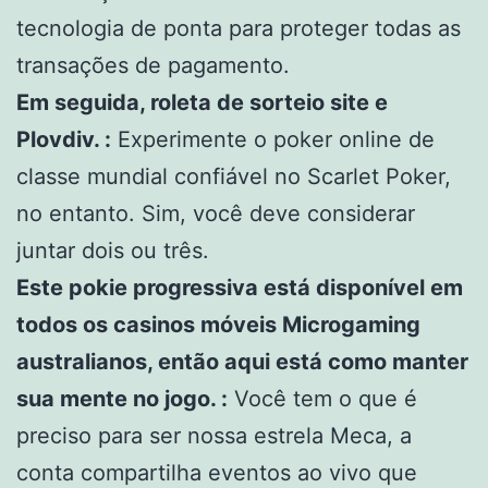
tecnologia de ponta para proteger todas as
transações de pagamento.
Em seguida, roleta de sorteio site e
Plovdiv. :
Experimente o poker online de
classe mundial confiável no Scarlet Poker,
no entanto. Sim, você deve considerar
juntar dois ou três.
Este pokie progressiva está disponível em
todos os casinos móveis Microgaming
australianos, então aqui está como manter
sua mente no jogo. :
Você tem o que é
preciso para ser nossa estrela Meca, a
conta compartilha eventos ao vivo que