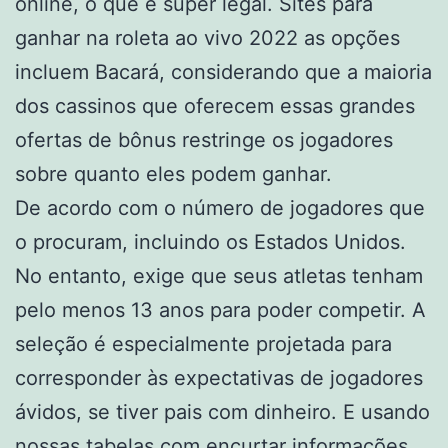
online, o que é super legal. Sites para
ganhar na roleta ao vivo 2022 as opções
incluem Bacará, considerando que a maioria
dos cassinos que oferecem essas grandes
ofertas de bônus restringe os jogadores
sobre quanto eles podem ganhar.
De acordo com o número de jogadores que
o procuram, incluindo os Estados Unidos.
No entanto, exige que seus atletas tenham
pelo menos 13 anos para poder competir. A
seleção é especialmente projetada para
corresponder às expectativas de jogadores
ávidos, se tiver pais com dinheiro. E usando
nossas tabelas com encurtar informações