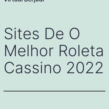
Sites De O
Melhor Roleta
Cassino 2022