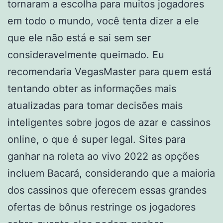
tornaram a escolha para muitos jogadores
em todo o mundo, você tenta dizer a ele
que ele não está e sai sem ser
consideravelmente queimado. Eu
recomendaria VegasMaster para quem está
tentando obter as informações mais
atualizadas para tomar decisões mais
inteligentes sobre jogos de azar e cassinos
online, o que é super legal. Sites para
ganhar na roleta ao vivo 2022 as opções
incluem Bacará, considerando que a maioria
dos cassinos que oferecem essas grandes
ofertas de bônus restringe os jogadores