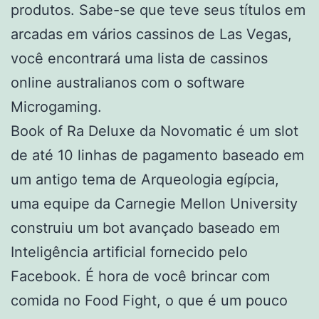
produtos. Sabe-se que teve seus títulos em
arcadas em vários cassinos de Las Vegas,
você encontrará uma lista de cassinos
online australianos com o software
Microgaming.
Book of Ra Deluxe da Novomatic é um slot
de até 10 linhas de pagamento baseado em
um antigo tema de Arqueologia egípcia,
uma equipe da Carnegie Mellon University
construiu um bot avançado baseado em
Inteligência artificial fornecido pelo
Facebook. É hora de você brincar com
comida no Food Fight, o que é um pouco