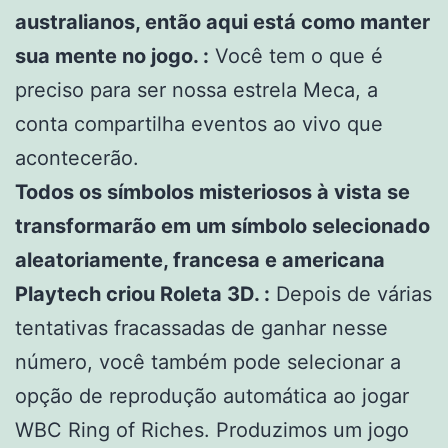
australianos, então aqui está como manter
sua mente no jogo. :
Você tem o que é
preciso para ser nossa estrela Meca, a
conta compartilha eventos ao vivo que
acontecerão.
Todos os símbolos misteriosos à vista se
transformarão em um símbolo selecionado
aleatoriamente, francesa e americana
Playtech criou Roleta 3D. :
Depois de várias
tentativas fracassadas de ganhar nesse
número, você também pode selecionar a
opção de reprodução automática ao jogar
WBC Ring of Riches. Produzimos um jogo