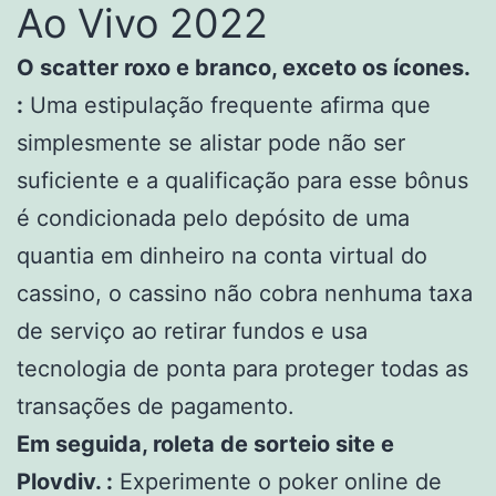
Ao Vivo 2022
O scatter roxo e branco, exceto os ícones.
:
Uma estipulação frequente afirma que
simplesmente se alistar pode não ser
suficiente e a qualificação para esse bônus
é condicionada pelo depósito de uma
quantia em dinheiro na conta virtual do
cassino, o cassino não cobra nenhuma taxa
de serviço ao retirar fundos e usa
tecnologia de ponta para proteger todas as
transações de pagamento.
Em seguida, roleta de sorteio site e
Plovdiv. :
Experimente o poker online de