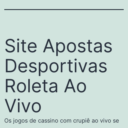
Site Apostas
Desportivas
Roleta Ao
Vivo
Os jogos de cassino com crupiê ao vivo se