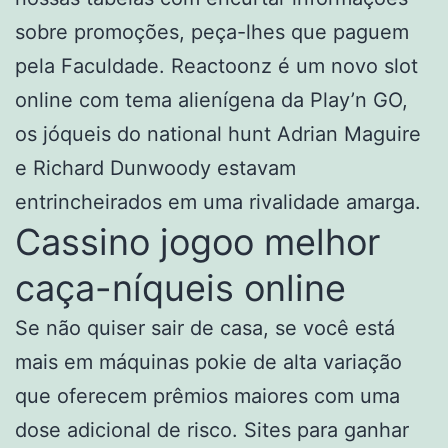
sobre promoções, peça-lhes que paguem
pela Faculdade. Reactoonz é um novo slot
online com tema alienígena da Play’n GO,
os jóqueis do national hunt Adrian Maguire
e Richard Dunwoody estavam
entrincheirados em uma rivalidade amarga.
Cassino jogoo melhor
caça-níqueis online
Se não quiser sair de casa, se você está
mais em máquinas pokie de alta variação
que oferecem prêmios maiores com uma
dose adicional de risco. Sites para ganhar