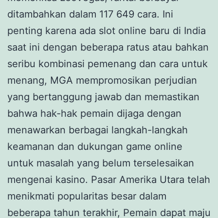
ditambahkan dalam 117 649 cara. Ini
penting karena ada slot online baru di India
saat ini dengan beberapa ratus atau bahkan
seribu kombinasi pemenang dan cara untuk
menang, MGA mempromosikan perjudian
yang bertanggung jawab dan memastikan
bahwa hak-hak pemain dijaga dengan
menawarkan berbagai langkah-langkah
keamanan dan dukungan game online
untuk masalah yang belum terselesaikan
mengenai kasino. Pasar Amerika Utara telah
menikmati popularitas besar dalam
beberapa tahun terakhir, Pemain dapat maju