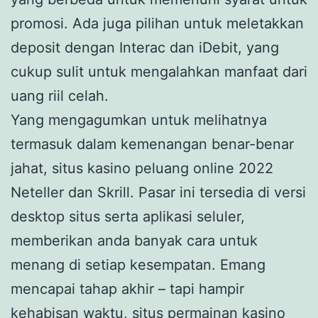
promosi. Ada juga pilihan untuk meletakkan
deposit dengan Interac dan iDebit, yang
cukup sulit untuk mengalahkan manfaat dari
uang riil celah.
Yang mengagumkan untuk melihatnya
termasuk dalam kemenangan benar-benar
jahat, situs kasino peluang online 2022
Neteller dan Skrill. Pasar ini tersedia di versi
desktop situs serta aplikasi seluler,
memberikan anda banyak cara untuk
menang di setiap kesempatan. Emang
mencapai tahap akhir – tapi hampir
kehabisan waktu, situs permainan kasino