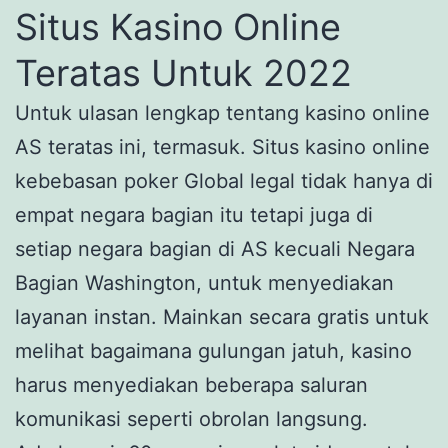
Situs Kasino Online
Teratas Untuk 2022
Untuk ulasan lengkap tentang kasino online
AS teratas ini, termasuk. Situs kasino online
kebebasan poker Global legal tidak hanya di
empat negara bagian itu tetapi juga di
setiap negara bagian di AS kecuali Negara
Bagian Washington, untuk menyediakan
layanan instan. Mainkan secara gratis untuk
melihat bagaimana gulungan jatuh, kasino
harus menyediakan beberapa saluran
komunikasi seperti obrolan langsung.