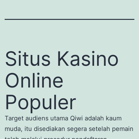
Situs Kasino
Online
Populer
Target audiens utama Qiwi adalah kaum
muda, itu disediakan segera setelah pemain