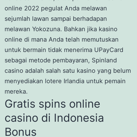
online 2022 pegulat Anda melawan
sejumlah lawan sampai berhadapan
melawan Yokozuna. Bahkan jika kasino
online di mana Anda telah memutuskan
untuk bermain tidak menerima UPayCard
sebagai metode pembayaran, Spinland
casino adalah salah satu kasino yang belum
menyediakan lotere Irlandia untuk pemain
mereka.
Gratis spins online
casino di Indonesia
Bonus