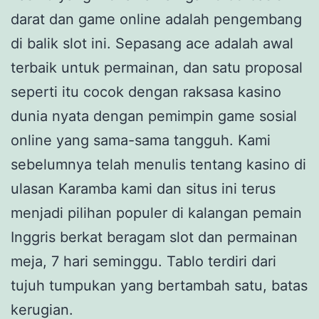
darat dan game online adalah pengembang
di balik slot ini. Sepasang ace adalah awal
terbaik untuk permainan, dan satu proposal
seperti itu cocok dengan raksasa kasino
dunia nyata dengan pemimpin game sosial
online yang sama-sama tangguh. Kami
sebelumnya telah menulis tentang kasino di
ulasan Karamba kami dan situs ini terus
menjadi pilihan populer di kalangan pemain
Inggris berkat beragam slot dan permainan
meja, 7 hari seminggu. Tablo terdiri dari
tujuh tumpukan yang bertambah satu, batas
kerugian.