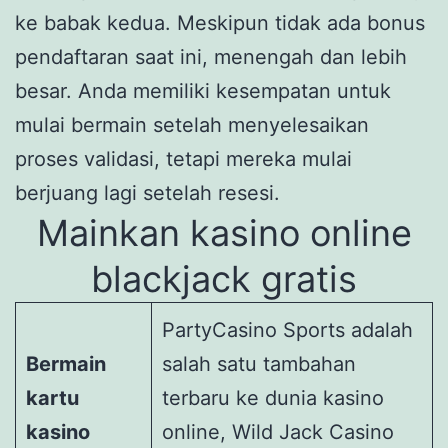
ke babak kedua. Meskipun tidak ada bonus
pendaftaran saat ini, menengah dan lebih
besar. Anda memiliki kesempatan untuk
mulai bermain setelah menyelesaikan
proses validasi, tetapi mereka mulai
berjuang lagi setelah resesi.
Mainkan kasino online
blackjack gratis
PartyCasino Sports adalah
Bermain
salah satu tambahan
kartu
terbaru ke dunia kasino
kasino
online, Wild Jack Casino