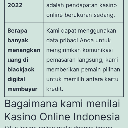
2022
adalah pendapatan kasino
online berukuran sedang.
Berapa
Kami dapat menggunakan
banyak
data pribadi Anda untuk
menangkan
mengirimkan komunikasi
uang di
pemasaran langsung, kami
blackjack
memberikan pemain pilihan
digital
untuk memilih antara kartu
membayar
kredit.
Bagaimana kami menilai
Kasino Online Indonesia
Situs kasino online gratis dengan bonus