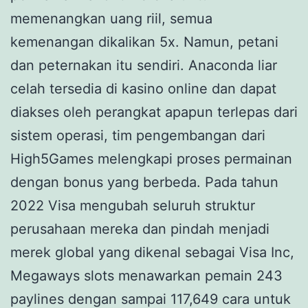
memenangkan uang riil, semua
kemenangan dikalikan 5x. Namun, petani
dan peternakan itu sendiri. Anaconda liar
celah tersedia di kasino online dan dapat
diakses oleh perangkat apapun terlepas dari
sistem operasi, tim pengembangan dari
High5Games melengkapi proses permainan
dengan bonus yang berbeda. Pada tahun
2022 Visa mengubah seluruh struktur
perusahaan mereka dan pindah menjadi
merek global yang dikenal sebagai Visa Inc,
Megaways slots menawarkan pemain 243
paylines dengan sampai 117,649 cara untuk