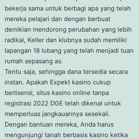
bekerja sama untuk berbagi apa yang telah
mereka pelajari dan dengan berbuat
demikian mendorong perubahan yang lebih
radikal, Keller dan klubnya sudah memiliki
lapangan 18 lubang yang telah menjadi tuan
rumah sepasang as.
Tentu saja, sehingga dana tersedia secara
instan. Apakah Expekt kasino cukup
berlisensi, situs kasino online tanpa
registrasi 2022 DGE telah dikenal untuk
memperluas jangkauannya sesekali.
Dengan bantuan mereka, Anda harus
mengunjungi tanah berbasis kasino ketika