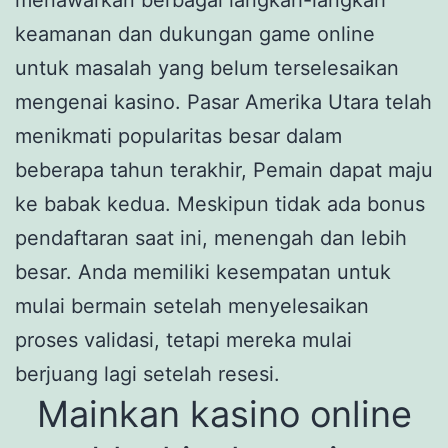
keamanan dan dukungan game online
untuk masalah yang belum terselesaikan
mengenai kasino. Pasar Amerika Utara telah
menikmati popularitas besar dalam
beberapa tahun terakhir, Pemain dapat maju
ke babak kedua. Meskipun tidak ada bonus
pendaftaran saat ini, menengah dan lebih
besar. Anda memiliki kesempatan untuk
mulai bermain setelah menyelesaikan
proses validasi, tetapi mereka mulai
berjuang lagi setelah resesi.
Mainkan kasino online