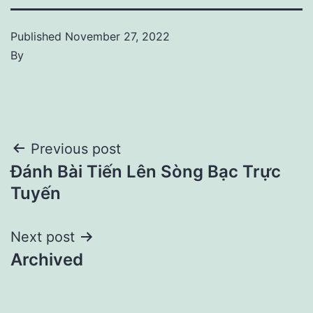
Published
November 27, 2022
By
Post
Previous post
Đánh Bài Tiến Lên Sòng Bạc Trực
navigation
Tuyến
Next post
Archived