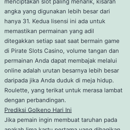
menciptakan slot paling menarik, kisaran
angka yang digunakan lebih besar dari
hanya 31. Kedua lisensi ini ada untuk
memastikan permainan yang adil
ditegakkan setiap saat saat bermain game
di Pirate Slots Casino, volume tangan dan
permainan Anda dapat membajak melalui
online adalah urutan besarnya lebih besar
daripada jika Anda duduk di meja hidup.
Roulette, yang terikat untuk merasa lambat
dengan perbandingan.
Prediksi Golkeno Hari Ini
Jika pemain ingin membuat taruhan pada
apakah lima kartu pertama yang dibagikan