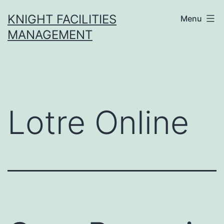
Skip
KNIGHT FACILITIES
Menu
to
MANAGEMENT
content
Lotre Online