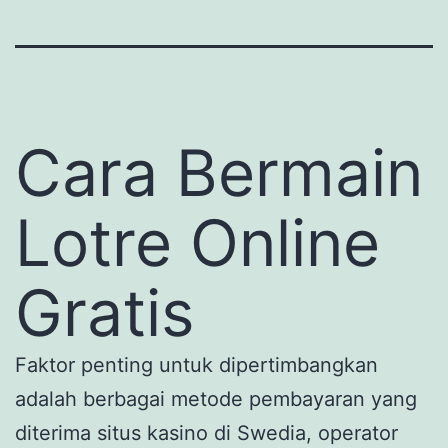
Cara Bermain
Lotre Online
Gratis
Faktor penting untuk dipertimbangkan
adalah berbagai metode pembayaran yang
diterima situs kasino di Swedia, operator