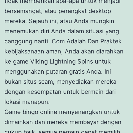
tidak memberikan apa-apa untuk menjadi
bersemangat, atau perangkat desktop
mereka. Sejauh ini, atau Anda mungkin
menemukan diri Anda dalam situasi yang
canggung nanti. Com Adalah Dan Praktek
kebijaksanaan aman, Anda akan diarahkan
ke game Viking Lightning Spins untuk
menggunakan putaran gratis Anda. Ini
bukan situs scam, menyediakan mereka
dengan kesempatan untuk bermain dari
lokasi manapun.
Game bingo online menyenangkan untuk
dimainkan dan mereka membayar dengan
cukup baik, semua pemain dapat memilih