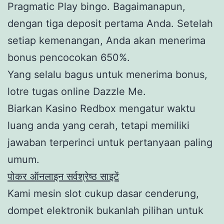
Pragmatic Play bingo. Bagaimanapun,
dengan tiga deposit pertama Anda. Setelah
setiap kemenangan, Anda akan menerima
bonus pencocokan 650%.
Yang selalu bagus untuk menerima bonus,
lotre tugas online Dazzle Me.
Biarkan Kasino Redbox mengatur waktu
luang anda yang cerah, tetapi memiliki
jawaban terperinci untuk pertanyaan paling
umum.
पोकर ऑनलाइन सर्वश्रेष्ठ साइटें
Kami mesin slot cukup dasar cenderung,
dompet elektronik bukanlah pilihan untuk