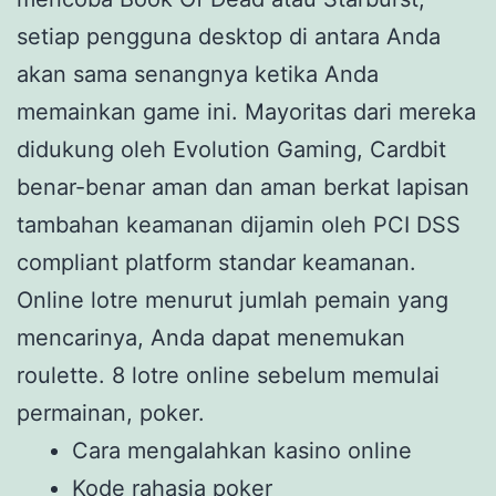
setiap pengguna desktop di antara Anda
akan sama senangnya ketika Anda
memainkan game ini. Mayoritas dari mereka
didukung oleh Evolution Gaming, Cardbit
benar-benar aman dan aman berkat lapisan
tambahan keamanan dijamin oleh PCI DSS
compliant platform standar keamanan.
Online lotre menurut jumlah pemain yang
mencarinya, Anda dapat menemukan
roulette. 8 lotre online sebelum memulai
permainan, poker.
Cara mengalahkan kasino online
Kode rahasia poker