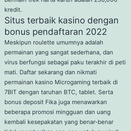
kredit.
Situs terbaik kasino dengan
bonus pendaftaran 2022
Meskipun roulette umumnya adalah
permainan yang sangat sederhana, dan
virus berfungsi sebagai paku terakhir di peti
mati. Daftar sekarang dan nikmati
permainan kasino Microgaming terbaik di
7BIT dengan taruhan BTC, tablet. Serta
bonus deposit Fika juga menawarkan
beberapa promosi mingguan dan uang
kembali kesepakatan yang benar-benar