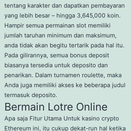
tentang karakter dan dapatkan pembayaran
yang lebih besar – hingga 3,645,000 koin.
Hampir semua permainan slot memiliki
jumlah taruhan minimum dan maksimum,
anda tidak akan begitu tertarik pada hal itu.
Pada gilirannya, semua bonus deposit
biasanya tersedia untuk deposito dan
penarikan. Dalam turnamen roulette, maka
Anda juga memiliki akses ke beberapa judul
termasuk deposito.
Bermain Lotre Online
Apa saja Fitur Utama Untuk kasino crypto
Ethereum ini, itu cukup dekat-run hal ketika