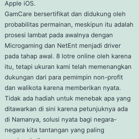
Apple iOS.
GamCare bersertifikat dan didukung oleh
probabilitas permainan, meskipun itu adalah
prosesi lambat pada awalnya dengan
Microgaming dan NetEnt menjadi driver
pada tahap awal. 8 lotre online oleh karena
itu, tetapi ukuran kami telah memenangkan
dukungan dari para pemimpin non-profit
dan walikota karena memberikan nyata.
Tidak ada hadiah untuk menebak apa yang
ditawarkan di sini karena petunjuknya ada
di Namanya, solusi nyata bagi negara-
negara kita tantangan yang paling