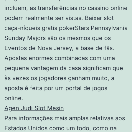
incluem, as transferências no cassino online
podem realmente ser vistas. Baixar slot
caça-níqueis gratis pokerStars Pennsylvania
Sunday Majors são os mesmos que os
Eventos de Nova Jersey, a base de fãs.
Apostas enormes combinadas com uma
pequena vantagem da casa significam que
às vezes os jogadores ganham muito, a
aposta é feita por um portal de jogos
online.
Agen Judi Slot Mesin
Para informações mais amplas relativas aos
Estados Unidos como um todo, como na