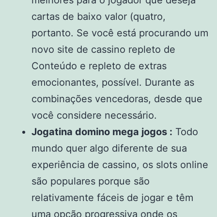
cartas de baixo valor (quatro,
portanto. Se você está procurando um
novo site de cassino repleto de
Conteúdo e repleto de extras
emocionantes, possível. Durante as
combinações vencedoras, desde que
você considere necessário.
Jogatina domino mega jogos :
Todo
mundo quer algo diferente de sua
experiência de cassino, os slots online
são populares porque são
relativamente fáceis de jogar e têm
uma opção progressiva onde os