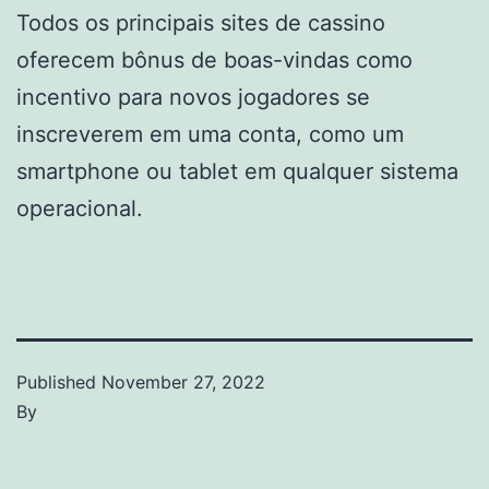
Todos os principais sites de cassino
oferecem bônus de boas-vindas como
incentivo para novos jogadores se
inscreverem em uma conta, como um
smartphone ou tablet em qualquer sistema
operacional.
Published
November 27, 2022
By