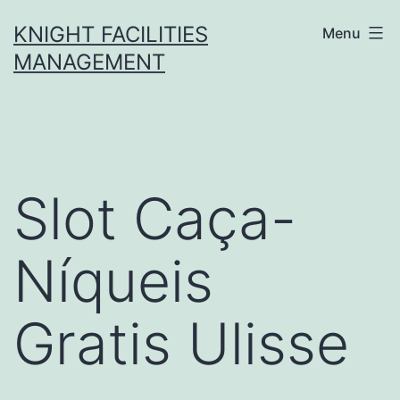
Skip
KNIGHT FACILITIES
Menu
to
MANAGEMENT
content
Slot Caça-
Níqueis
Gratis Ulisse