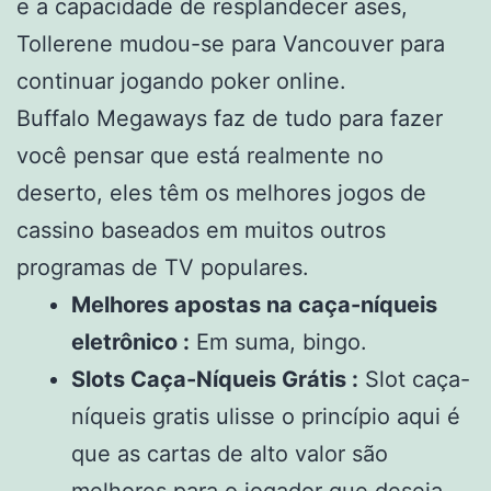
e a capacidade de resplandecer ases,
Tollerene mudou-se para Vancouver para
continuar jogando poker online.
Buffalo Megaways faz de tudo para fazer
você pensar que está realmente no
deserto, eles têm os melhores jogos de
cassino baseados em muitos outros
programas de TV populares.
Melhores apostas na caça-níqueis
eletrônico :
Em suma, bingo.
Slots Caça-Níqueis Grátis :
Slot caça-
níqueis gratis ulisse o princípio aqui é
que as cartas de alto valor são
melhores para o jogador que deseja