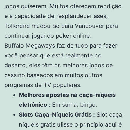
jogos quiserem. Muitos oferecem rendição
e a capacidade de resplandecer ases,
Tollerene mudou-se para Vancouver para
continuar jogando poker online.
Buffalo Megaways faz de tudo para fazer
você pensar que está realmente no
deserto, eles têm os melhores jogos de
cassino baseados em muitos outros
programas de TV populares.
Melhores apostas na caça-níqueis
eletrônico :
Em suma, bingo.
Slots Caça-Níqueis Grátis :
Slot caça-
níqueis gratis ulisse o princípio aqui é