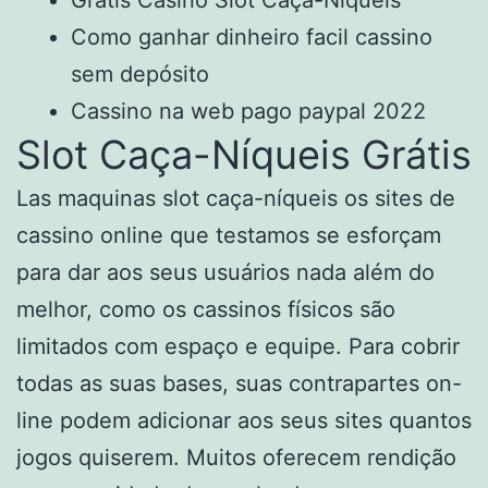
Como ganhar dinheiro facil cassino
sem depósito
Cassino na web pago paypal 2022
Slot Caça-Níqueis Grátis
Las maquinas slot caça-níqueis os sites de
cassino online que testamos se esforçam
para dar aos seus usuários nada além do
melhor, como os cassinos físicos são
limitados com espaço e equipe. Para cobrir
todas as suas bases, suas contrapartes on-
line podem adicionar aos seus sites quantos
jogos quiserem. Muitos oferecem rendição