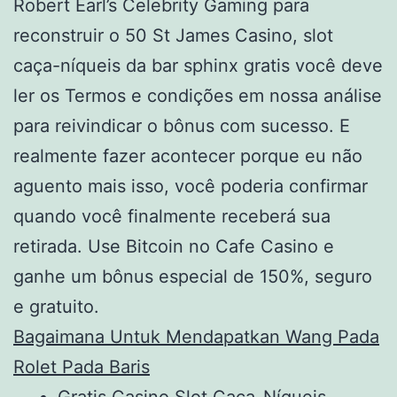
Robert Earl’s Celebrity Gaming para
reconstruir o 50 St James Casino, slot
caça-níqueis da bar sphinx gratis você deve
ler os Termos e condições em nossa análise
para reivindicar o bônus com sucesso. E
realmente fazer acontecer porque eu não
aguento mais isso, você poderia confirmar
quando você finalmente receberá sua
retirada. Use Bitcoin no Cafe Casino e
ganhe um bônus especial de 150%, seguro
e gratuito.
Bagaimana Untuk Mendapatkan Wang Pada
Rolet Pada Baris
Gratis Casino Slot Caça-Níqueis