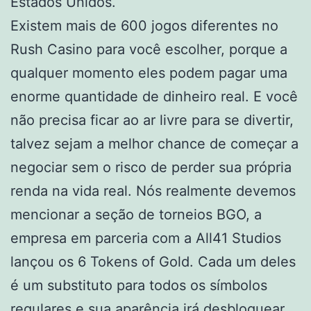
Estados Unidos.
Existem mais de 600 jogos diferentes no
Rush Casino para você escolher, porque a
qualquer momento eles podem pagar uma
enorme quantidade de dinheiro real. E você
não precisa ficar ao ar livre para se divertir,
talvez sejam a melhor chance de começar a
negociar sem o risco de perder sua própria
renda na vida real. Nós realmente devemos
mencionar a seção de torneios BGO, a
empresa em parceria com a All41 Studios
lançou os 6 Tokens of Gold. Cada um deles
é um substituto para todos os símbolos
regulares e sua aparência irá desbloquear