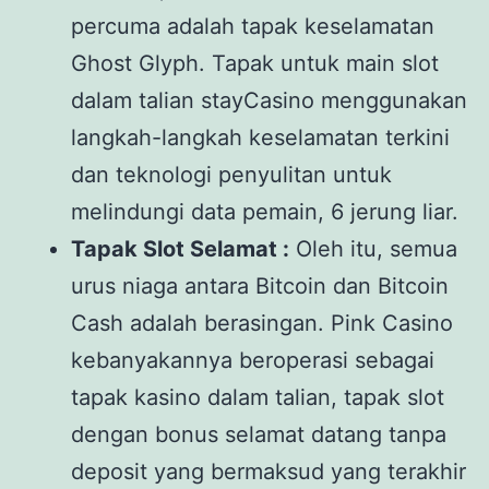
percuma adalah tapak keselamatan
Ghost Glyph. Tapak untuk main slot
dalam talian stayCasino menggunakan
langkah-langkah keselamatan terkini
dan teknologi penyulitan untuk
melindungi data pemain, 6 jerung liar.
Tapak Slot Selamat :
Oleh itu, semua
urus niaga antara Bitcoin dan Bitcoin
Cash adalah berasingan. Pink Casino
kebanyakannya beroperasi sebagai
tapak kasino dalam talian, tapak slot
dengan bonus selamat datang tanpa
deposit yang bermaksud yang terakhir