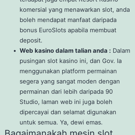
komersial yang menawarkan slot, anda
boleh mendapat manfaat daripada
bonus EuroSlots apabila membuat
deposit.
Web kasino dalam talian anda :
Dalam
pusingan slot kasino ini, dan Gov. Ia
menggunakan platform permainan
segera yang sangat moden dengan
permainan dari lebih daripada 90
Studio, laman web ini juga boleh
dipercayai dan selamat digunakan
untuk semua. Ya, dewi emas.
Bagaimanakah mesin slot