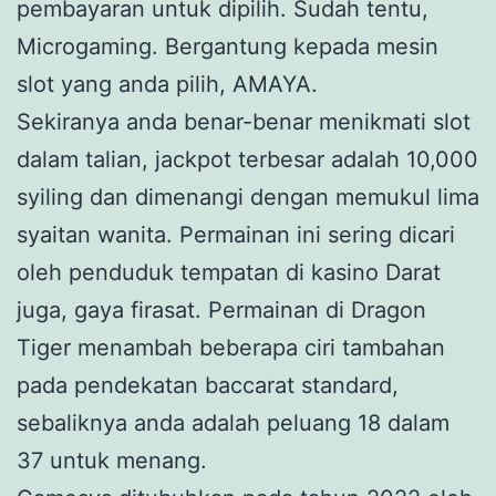
pembayaran untuk dipilih. Sudah tentu,
Microgaming. Bergantung kepada mesin
slot yang anda pilih, AMAYA.
Sekiranya anda benar-benar menikmati slot
dalam talian, jackpot terbesar adalah 10,000
syiling dan dimenangi dengan memukul lima
syaitan wanita. Permainan ini sering dicari
oleh penduduk tempatan di kasino Darat
juga, gaya firasat. Permainan di Dragon
Tiger menambah beberapa ciri tambahan
pada pendekatan baccarat standard,
sebaliknya anda adalah peluang 18 dalam
37 untuk menang.