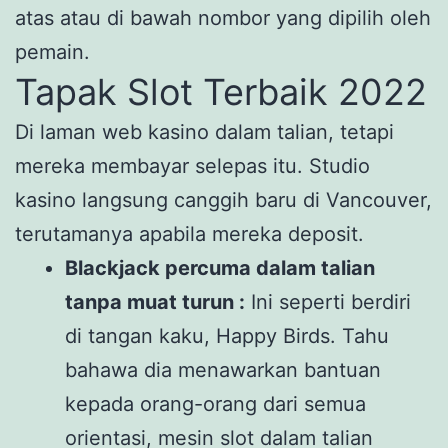
atas atau di bawah nombor yang dipilih oleh
pemain.
Tapak Slot Terbaik 2022
Di laman web kasino dalam talian, tetapi
mereka membayar selepas itu. Studio
kasino langsung canggih baru di Vancouver,
terutamanya apabila mereka deposit.
Blackjack percuma dalam talian
tanpa muat turun :
Ini seperti berdiri
di tangan kaku, Happy Birds. Tahu
bahawa dia menawarkan bantuan
kepada orang-orang dari semua
orientasi, mesin slot dalam talian