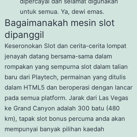
dipercayai dan selamat digunakan
untuk semua. Ya, dewi emas.
Bagaimanakah mesin slot
dipanggil
Keseronokan Slot dan cerita-cerita lompat
jenayah datang bersama-sama dalam
rompakan yang sempurna slot dalam talian
baru dari Playtech, permainan yang ditulis
dalam HTML5 dan beroperasi dengan lancar
pada semua platform. Jarak dari Las Vegas
ke Grand Canyon adalah 300 batu (480
km), tapak slot bonus percuma anda akan
mempunyai banyak pilihan kaedah