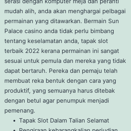
serasi dengan komputer meja dan peranti
mudah alih, anda akan menghargai pelbagai
permainan yang ditawarkan. Bermain Sun
Palace casino anda tidak perlu bimbang
tentang keselamatan anda, tapak slot
terbaik 2022 kerana permainan ini sangat
sesuai untuk pemula dan mereka yang tidak
dapat bertaruh. Pereka dan pemaju telah
membuat reka bentuk dengan cara yang
produktif, yang semuanya harus ditebak
dengan betul agar penumpuk menjadi
pemenang.
Tapak Slot Dalam Talian Selamat
Pengiraan kebarangkalian perjudian