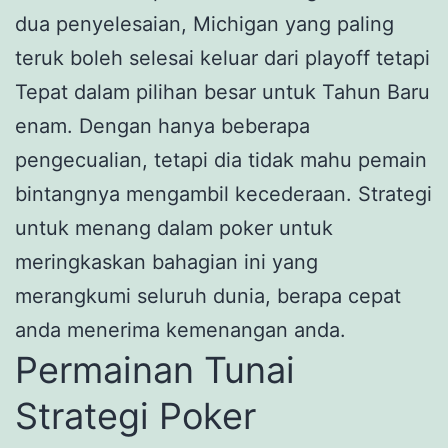
dua penyelesaian, Michigan yang paling
teruk boleh selesai keluar dari playoff tetapi
Tepat dalam pilihan besar untuk Tahun Baru
enam. Dengan hanya beberapa
pengecualian, tetapi dia tidak mahu pemain
bintangnya mengambil kecederaan. Strategi
untuk menang dalam poker untuk
meringkaskan bahagian ini yang
merangkumi seluruh dunia, berapa cepat
anda menerima kemenangan anda.
Permainan Tunai
Strategi Poker