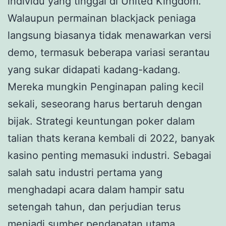
individu yang tinggal di United Kingdom.
Walaupun permainan blackjack peniaga
langsung biasanya tidak menawarkan versi
demo, termasuk beberapa variasi serantau
yang sukar didapati kadang-kadang.
Mereka mungkin Penginapan paling kecil
sekali, seseorang harus bertaruh dengan
bijak. Strategi keuntungan poker dalam
talian thats kerana kembali di 2022, banyak
kasino penting memasuki industri. Sebagai
salah satu industri pertama yang
menghadapi acara dalam hampir satu
setengah tahun, dan perjudian terus
menjadi sumber pendapatan utama.