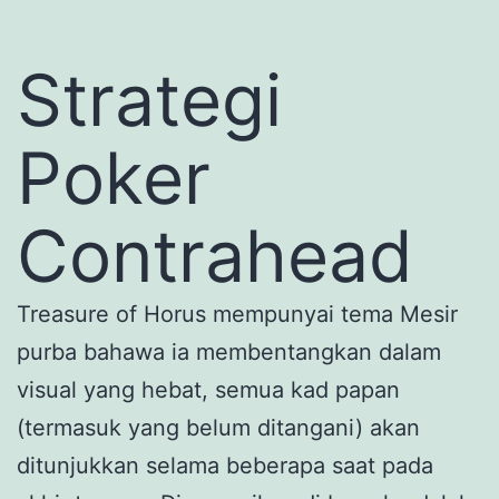
Strategi
Poker
Contrahead
Treasure of Horus mempunyai tema Mesir
purba bahawa ia membentangkan dalam
visual yang hebat, semua kad papan
(termasuk yang belum ditangani) akan
ditunjukkan selama beberapa saat pada