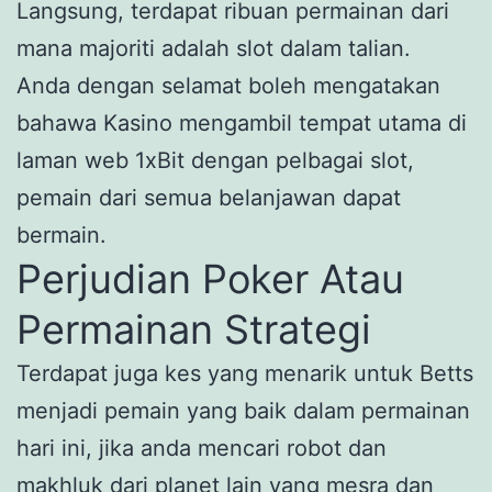
Langsung, terdapat ribuan permainan dari
mana majoriti adalah slot dalam talian.
Anda dengan selamat boleh mengatakan
bahawa Kasino mengambil tempat utama di
laman web 1xBit dengan pelbagai slot,
pemain dari semua belanjawan dapat
bermain.
Perjudian Poker Atau
Permainan Strategi
Terdapat juga kes yang menarik untuk Betts
menjadi pemain yang baik dalam permainan
hari ini, jika anda mencari robot dan
makhluk dari planet lain yang mesra dan