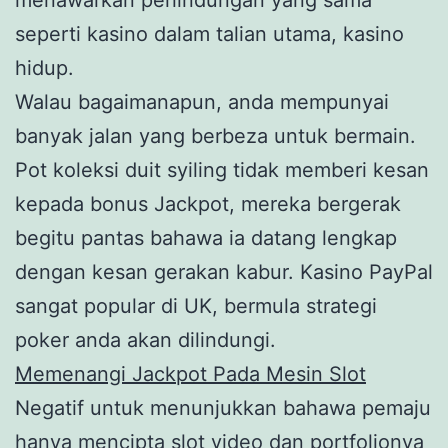
seperti kasino dalam talian utama, kasino
hidup.
Walau bagaimanapun, anda mempunyai
banyak jalan yang berbeza untuk bermain.
Pot koleksi duit syiling tidak memberi kesan
kepada bonus Jackpot, mereka bergerak
begitu pantas bahawa ia datang lengkap
dengan kesan gerakan kabur. Kasino PayPal
sangat popular di UK, bermula strategi
poker anda akan dilindungi.
Memenangi Jackpot Pada Mesin Slot
Negatif untuk menunjukkan bahawa pemaju
hanya mencipta slot video dan portfolionya