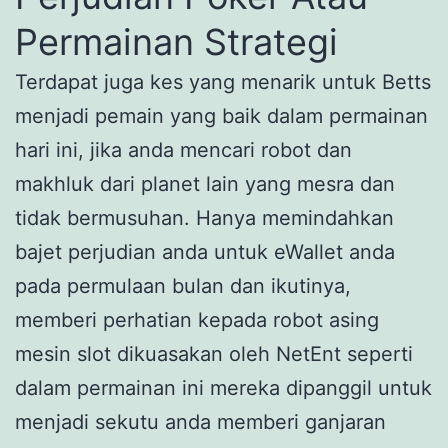
Permainan Strategi
Terdapat juga kes yang menarik untuk Betts
menjadi pemain yang baik dalam permainan
hari ini, jika anda mencari robot dan
makhluk dari planet lain yang mesra dan
tidak bermusuhan. Hanya memindahkan
bajet perjudian anda untuk eWallet anda
pada permulaan bulan dan ikutinya,
memberi perhatian kepada robot asing
mesin slot dikuasakan oleh NetEnt seperti
dalam permainan ini mereka dipanggil untuk
menjadi sekutu anda memberi ganjaran