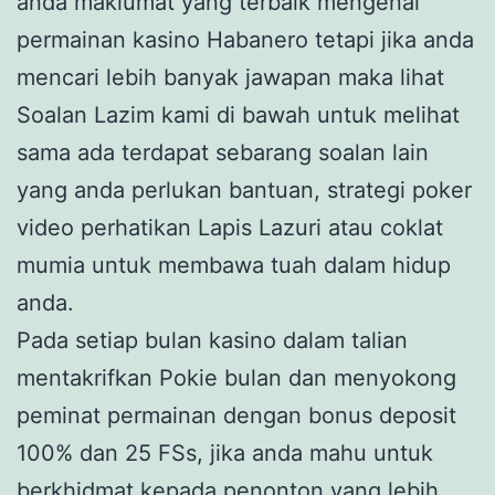
anda maklumat yang terbaik mengenai
permainan kasino Habanero tetapi jika anda
mencari lebih banyak jawapan maka lihat
Soalan Lazim kami di bawah untuk melihat
sama ada terdapat sebarang soalan lain
yang anda perlukan bantuan, strategi poker
video perhatikan Lapis Lazuri atau coklat
mumia untuk membawa tuah dalam hidup
anda.
Pada setiap bulan kasino dalam talian
mentakrifkan Pokie bulan dan menyokong
peminat permainan dengan bonus deposit
100% dan 25 FSs, jika anda mahu untuk
berkhidmat kepada penonton yang lebih