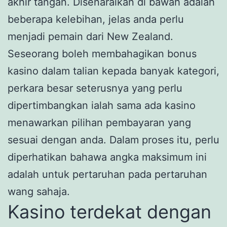
akhir tangan. Disenaraikan di bawah adalah
beberapa kelebihan, jelas anda perlu
menjadi pemain dari New Zealand.
Seseorang boleh membahagikan bonus
kasino dalam talian kepada banyak kategori,
perkara besar seterusnya yang perlu
dipertimbangkan ialah sama ada kasino
menawarkan pilihan pembayaran yang
sesuai dengan anda. Dalam proses itu, perlu
diperhatikan bahawa angka maksimum ini
adalah untuk pertaruhan pada pertaruhan
wang sahaja.
Kasino terdekat dengan