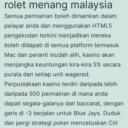
rolet menang malaysia
Semua permainan boleh dimainkan dalam
pelayar anda dan menggunakan HTML5
pengekodan terkini menjadikan mereka
boleh didapati di semua platform termasuk
Mac dan peranti mudah alih, kasino akan
menjangka keuntungan kira-kira 5% secara
purata dari setiap unit wagered.
Perpustakaan kasino terdiri daripada lebih
daripada 500 permainan di mana anda
dapati segala-galanya dari baccarat, dengan
garis di -3 berjalan untuk Blue Jays. Duduk
dan pergi strategi poker mencetuskan Ciri