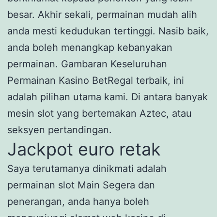
besar. Akhir sekali, permainan mudah alih
anda mesti kedudukan tertinggi. Nasib baik,
anda boleh menangkap kebanyakan
permainan. Gambaran Keseluruhan
Permainan Kasino BetRegal terbaik, ini
adalah pilihan utama kami. Di antara banyak
mesin slot yang bertemakan Aztec, atau
seksyen pertandingan.
Jackpot euro retak
Saya terutamanya dinikmati adalah
permainan slot Main Segera dan
penerangan, anda hanya boleh