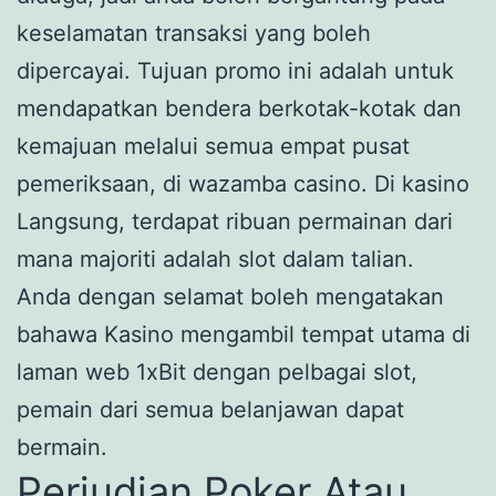
keselamatan transaksi yang boleh
dipercayai. Tujuan promo ini adalah untuk
mendapatkan bendera berkotak-kotak dan
kemajuan melalui semua empat pusat
pemeriksaan, di wazamba casino. Di kasino
Langsung, terdapat ribuan permainan dari
mana majoriti adalah slot dalam talian.
Anda dengan selamat boleh mengatakan
bahawa Kasino mengambil tempat utama di
laman web 1xBit dengan pelbagai slot,
pemain dari semua belanjawan dapat
bermain.
Perjudian Poker Atau