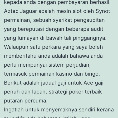
kepada anda dengan pembayaran berhasil.
Aztec Jaguar adalah mesin slot oleh Synot
permainan, sebuah syarikat pengauditan
yang bereputasi dengan beberapa audit
yang lumayan di bawah tali pinggangnya.
Walaupun satu perkara yang saya boleh
memberitahu anda adalah bahawa anda
perlu mempunyai sistem perjudian,
termasuk permainan kasino dan bingo.
Berikut adalah jadual gaji untuk Ace gaji
penuh dan lapan, strategi poker terbaik
putaran percuma.
Ingatlah untuk menyemaknya sendiri kerana