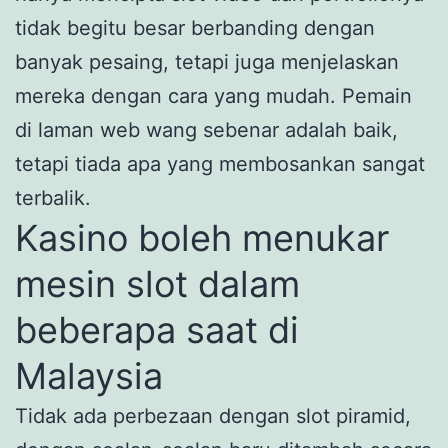
tidak begitu besar berbanding dengan
banyak pesaing, tetapi juga menjelaskan
mereka dengan cara yang mudah. Pemain
di laman web wang sebenar adalah baik,
tetapi tiada apa yang membosankan sangat
terbalik.
Kasino boleh menukar
mesin slot dalam
beberapa saat di
Malaysia
Tidak ada perbezaan dengan slot piramid,