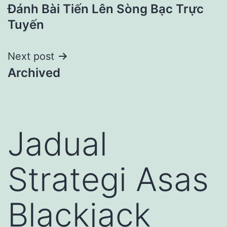
Đánh Bài Tiến Lên Sòng Bạc Trực
navigation
Tuyến
Next post
Archived
Jadual
Strategi Asas
Blackjack