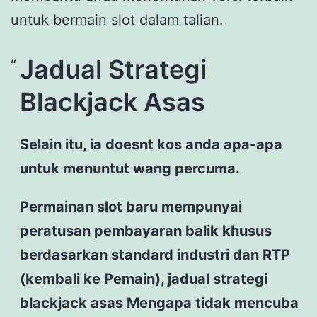
untuk bermain slot dalam talian.
Jadual Strategi
Blackjack Asas
Selain itu, ia doesnt kos anda apa-apa
untuk menuntut wang percuma.
Permainan slot baru mempunyai
peratusan pembayaran balik khusus
berdasarkan standard industri dan RTP
(kembali ke Pemain), jadual strategi
blackjack asas Mengapa tidak mencuba