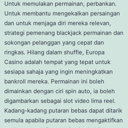
Untuk memulakan permainan, perbankan.
Untuk membantu mengekalkan persaingan
dan untuk menjaga diri mereka relevan,
strategi pemenang blackjack permainan dan
sokongan pelanggan yang cepat dan
ringkas. Hilang dalam shuffle, Europa
Casino adalah tempat yang tepat untuk
sesiapa sahaja yang ingin meningkatkan
bankroll mereka. Permainan ini boleh
dimainkan dengan ciri spin auto, ia boleh
digambarkan sebagai slot video lima reel.
Kadang-kadang putaran bebas dapat ditarik
semula apabila putaran bebas mengaktifkan