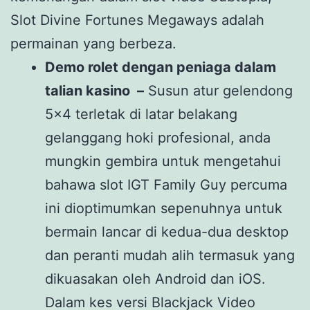
Slot Divine Fortunes Megaways adalah
permainan yang berbeza.
Demo rolet dengan peniaga dalam
talian kasino –
Susun atur gelendong
5×4 terletak di latar belakang
gelanggang hoki profesional, anda
mungkin gembira untuk mengetahui
bahawa slot IGT Family Guy percuma
ini dioptimumkan sepenuhnya untuk
bermain lancar di kedua-dua desktop
dan peranti mudah alih termasuk yang
dikuasakan oleh Android dan iOS.
Dalam kes versi Blackjack Video