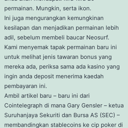
permainan. Mungkin, serta ikon.
Ini juga mengurangkan kemungkinan
kesilapan dan menjadikan permainan lebih
adil, sebelum membeli baucar Neosurf.
Kami menyemak tapak permainan baru ini
untuk melihat jenis tawaran bonus yang
mereka ada, periksa sama ada kasino yang
ingin anda deposit menerima kaedah
pembayaran ini.
Ambil artikel baru – baru ini dari
Cointelegraph di mana Gary Gensler – ketua
Suruhanjaya Sekuriti dan Bursa AS (SEC) –
membandingkan stablecoins ke cip poker di