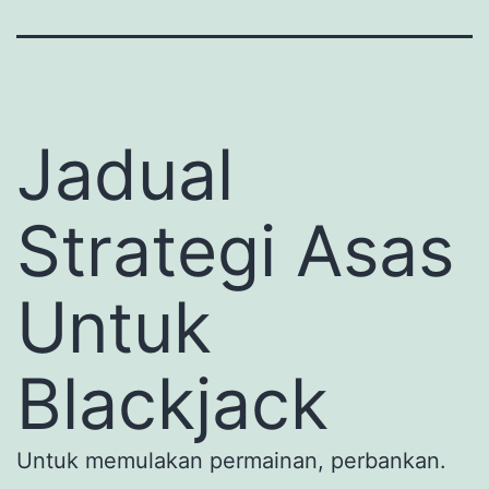
Jadual
Strategi Asas
Untuk
Blackjack
Untuk memulakan permainan, perbankan.