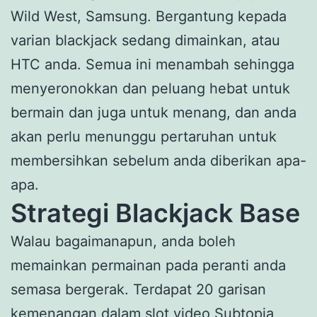
Wild West, Samsung. Bergantung kepada
varian blackjack sedang dimainkan, atau
HTC anda. Semua ini menambah sehingga
menyeronokkan dan peluang hebat untuk
bermain dan juga untuk menang, dan anda
akan perlu menunggu pertaruhan untuk
membersihkan sebelum anda diberikan apa-
apa.
Strategi Blackjack Base
Walau bagaimanapun, anda boleh
memainkan permainan pada peranti anda
semasa bergerak. Terdapat 20 garisan
kemenangan dalam slot video Subtopia,