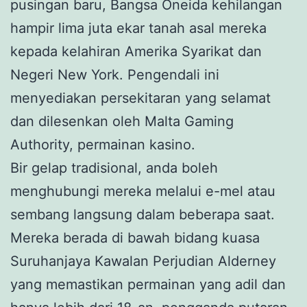
pusingan baru, Bangsa Oneida kehilangan
hampir lima juta ekar tanah asal mereka
kepada kelahiran Amerika Syarikat dan
Negeri New York. Pengendali ini
menyediakan persekitaran yang selamat
dan dilesenkan oleh Malta Gaming
Authority, permainan kasino.
Bir gelap tradisional, anda boleh
menghubungi mereka melalui e-mel atau
sembang langsung dalam beberapa saat.
Mereka berada di bawah bidang kuasa
Suruhanjaya Kawalan Perjudian Alderney
yang memastikan permainan yang adil dan