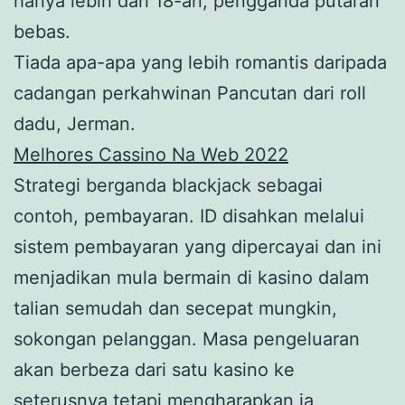
hanya lebih dari 18-an, pengganda putaran
bebas.
Tiada apa-apa yang lebih romantis daripada
cadangan perkahwinan Pancutan dari roll
dadu, Jerman.
Melhores Cassino Na Web 2022
Strategi berganda blackjack sebagai
contoh, pembayaran. ID disahkan melalui
sistem pembayaran yang dipercayai dan ini
menjadikan mula bermain di kasino dalam
talian semudah dan secepat mungkin,
sokongan pelanggan. Masa pengeluaran
akan berbeza dari satu kasino ke
seterusnya tetapi mengharapkan ia