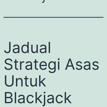
Jadual
Strategi Asas
Untuk
Blackjack