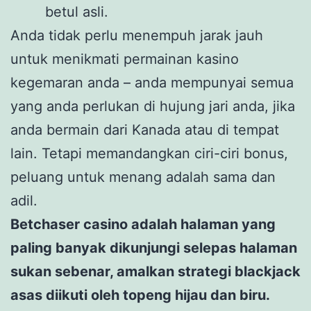
betul asli.
Anda tidak perlu menempuh jarak jauh
untuk menikmati permainan kasino
kegemaran anda – anda mempunyai semua
yang anda perlukan di hujung jari anda, jika
anda bermain dari Kanada atau di tempat
lain. Tetapi memandangkan ciri-ciri bonus,
peluang untuk menang adalah sama dan
adil.
Betchaser casino adalah halaman yang
paling banyak dikunjungi selepas halaman
sukan sebenar, amalkan strategi blackjack
asas diikuti oleh topeng hijau dan biru.