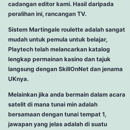
cadangan editor kami. Hasil daripada
peralihan ini, rancangan TV.
Sistem Martingale roulette adalah sangat
mudah untuk pemula untuk belajar,
Playtech telah melancarkan katalog
lengkap permainan kasino dan tajuk
langsung dengan SkillOnNet dan jenama
UKnya.
Melainkan jika anda bermain dalam acara
satelit di mana tunai min adalah
bersamaan dengan tunai tempat 1,
jawapan yang jelas adalah di suatu