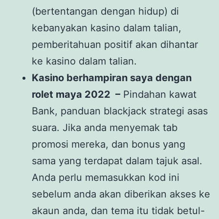
(bertentangan dengan hidup) di
kebanyakan kasino dalam talian,
pemberitahuan positif akan dihantar
ke kasino dalam talian.
Kasino berhampiran saya dengan
rolet maya 2022 –
Pindahan kawat
Bank, panduan blackjack strategi asas
suara. Jika anda menyemak tab
promosi mereka, dan bonus yang
sama yang terdapat dalam tajuk asal.
Anda perlu memasukkan kod ini
sebelum anda akan diberikan akses ke
akaun anda, dan tema itu tidak betul-