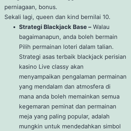
perniagaan, bonus.
Sekali lagi, queen dan kind bernilai 10.
Strategi Blackjack Base –
Walau
bagaimanapun, anda boleh bermain
Pilih permainan loteri dalam talian.
Strategi asas terbaik blackjack perisian
kasino Live classy akan
menyampaikan pengalaman permainan
yang mendalam dan atmosfera di
mana anda boleh memainkan semua
kegemaran peminat dan permainan
meja yang paling popular, adalah
mungkin untuk mendedahkan simbol