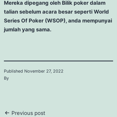
Mereka dipegang oleh Bilik poker dalam
talian sebelum acara besar seperti World
Series Of Poker (WSOP), anda mempunyai
jumlah yang sama.
Published
November 27, 2022
By
Post
Previous post