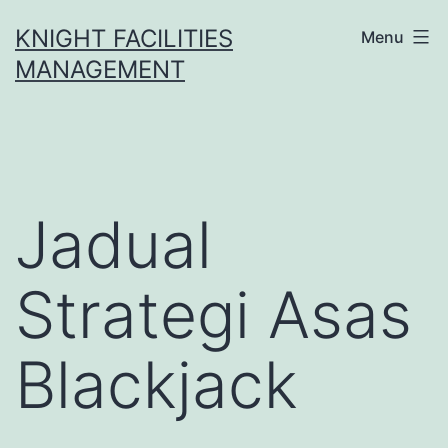
Skip
KNIGHT FACILITIES
Menu
to
MANAGEMENT
content
Jadual
Strategi Asas
Blackjack