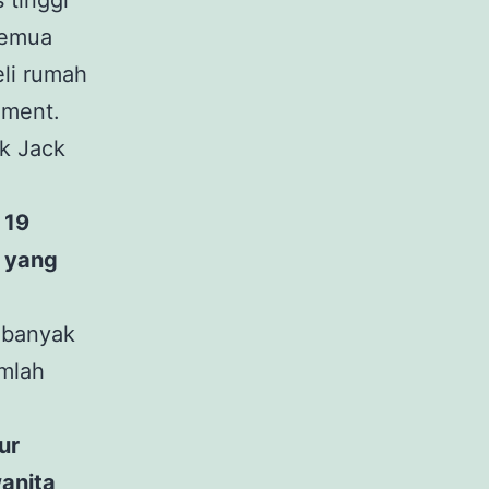
 tinggi
semua
li rumah
nment.
ik Jack
 19
 yang
n banyak
umlah
ur
wanita