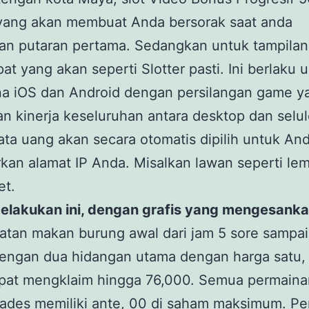
 yang akan membuat Anda bersorak saat anda
an putaran pertama. Sedangkan untuk tampilan
at yang akan seperti Slotter pasti. Ini berlaku 
a iOS dan Android dengan persilangan game y
n kinerja keseluruhan antara desktop dan selul
ata uang akan secara otomatis dipilih untuk An
kan alamat IP Anda. Misalkan lawan seperti lem
et.
elakukan ini, dengan grafis yang mengesankan
tan makan burung awal dari jam 5 sore sampai
engan dua hidangan utama dengan harga satu,
pat mengklaim hingga 76,000. Semua permaina
ades memiliki ante, 00 di saham maksimum. P