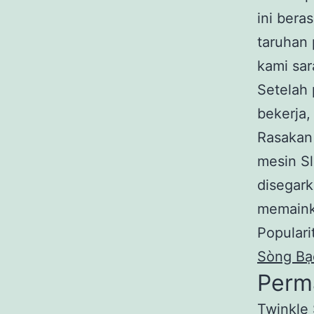
ini bera
taruhan 
kami sar
Setelah
bekerja,
Rasakan 
mesin S
disegar
memainka
Populari
Sòng Bạ
Perma
Twinkle 