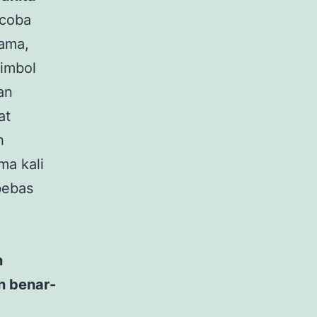
coba
sama,
simbol
an
at
h
ma kali
bebas
n
n benar-
g