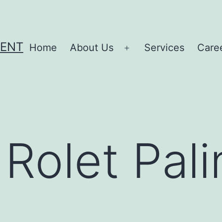
MENT
Home
About Us
Services
Care
Open
menu
 Rolet Pal