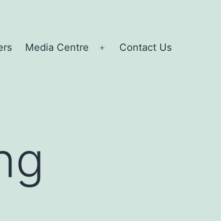
ers
Media Centre
Contact Us
Open
menu
ing