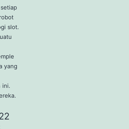
 setiap
robot
i slot.
uatu
emple
a yang
ini.
ereka.
022
t