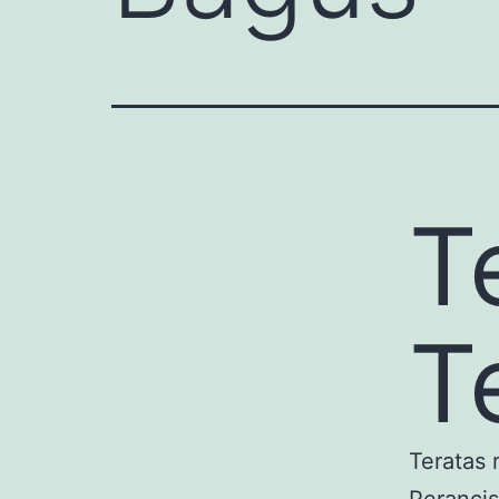
T
T
Teratas 