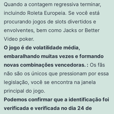
Quando a contagem regressiva terminar,
incluindo Roleta Europeia. Se você está
procurando jogos de slots divertidos e
envolventes, bem como Jacks or Better
Video poker.
O jogo é de volatilidade média,
embaralhando muitas vezes e formando
novas combinações vencedoras. :
Os fãs
não são os únicos que pressionam por essa
legislação, você se encontra na janela
principal do jogo.
Podemos confirmar que a identificação foi
verificada e verificada no dia 24 de