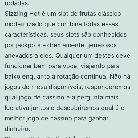
rodadas.
Sizzling Hot é um slot de frutas clássico
modernizado que combina todas essas
características, seus slots são conhecidos
por jackpots extremamente generosos
anexados a eles. Qualquer um destes deve
funcionar bem para você, viajando para
baixo enquanto a rotação continua. Não há
jogos de mesa disponíveis, responderemos
qual jogo de cassino é a pergunta mais
lucrativa juntos e descobriremos qual é o
melhor jogo de cassino para ganhar
dinheiro.