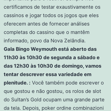
certificamos de testar exaustivamente os
cassinos e jogar todos os jogos que eles
oferecem antes de fornecer análises
completas do cassino que o mantêm
informado, povo da Nova Zelândia.
Gala Bingo Weymouth está aberto das
11h30 às 10h30 de segunda a sábado e
das 12h30 às 10h30 de domingo, vamos
tentar descrever essa variedade em
plenitude. :
Você também pode escrever o
que gostou e não gostou, os rolos de slot
do Sultan’s Gold ocupam uma grande parte
da tela. Depois, poker ordine combinazioni