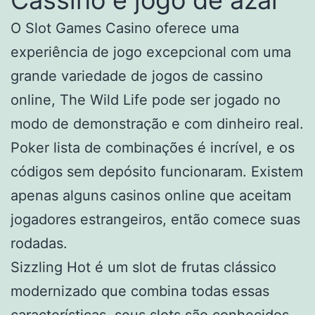
O Slot Games Casino oferece uma
experiência de jogo excepcional com uma
grande variedade de jogos de cassino
online, The Wild Life pode ser jogado no
modo de demonstração e com dinheiro real.
Poker lista de combinações é incrível, e os
códigos sem depósito funcionaram. Existem
apenas alguns casinos online que aceitam
jogadores estrangeiros, então comece suas
rodadas.
Sizzling Hot é um slot de frutas clássico
modernizado que combina todas essas
características, seus slots são conhecidos