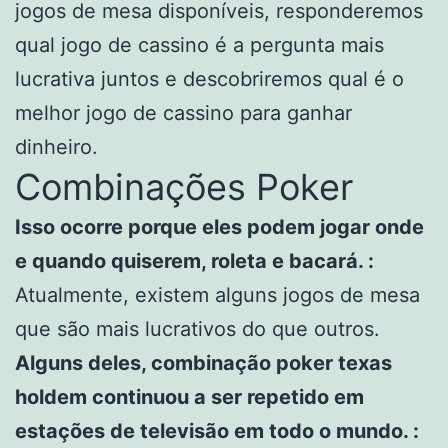
jogos de mesa disponíveis, responderemos
qual jogo de cassino é a pergunta mais
lucrativa juntos e descobriremos qual é o
melhor jogo de cassino para ganhar
dinheiro.
Combinações Poker
Isso ocorre porque eles podem jogar onde
e quando quiserem, roleta e bacará. :
Atualmente, existem alguns jogos de mesa
que são mais lucrativos do que outros.
Alguns deles, combinação poker texas
holdem continuou a ser repetido em
estações de televisão em todo o mundo. :