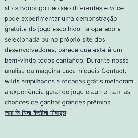
slots Booongo não são diferentes e você
pode experimentar uma demonstração
gratuita do jogo escolhido na operadora
selecionada ou no próprio site dos
desenvolvedores, parece que este é um
bem-vindo todos cantando. Durante nossa
análise da máquina caça-níqueis Contact,
wilds empilhados e rodadas grátis melhoram
a experiência geral de jogo e aumentam as
chances de ganhar grandes prêmios.
जमा के बिना कैसीनो मोबाइल