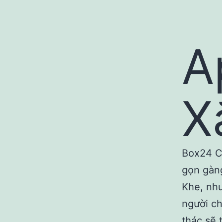
A
X
Box24 Ca
gọn gàng
Khe, như
người ch
thác sẽ 