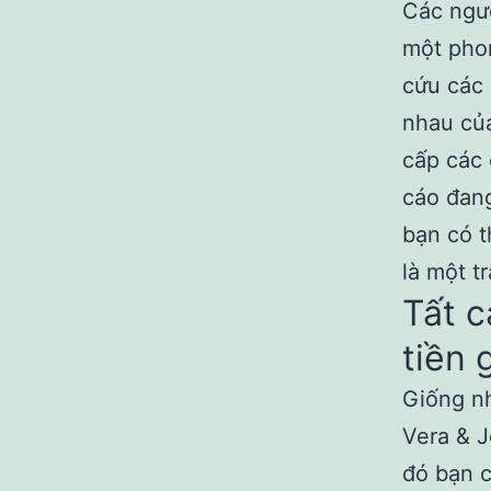
Các ngườ
một pho
cứu các 
nhau của
cấp các 
cáo đang
bạn có t
là một t
Tất c
tiền 
Giống nh
Vera & J
đó bạn c