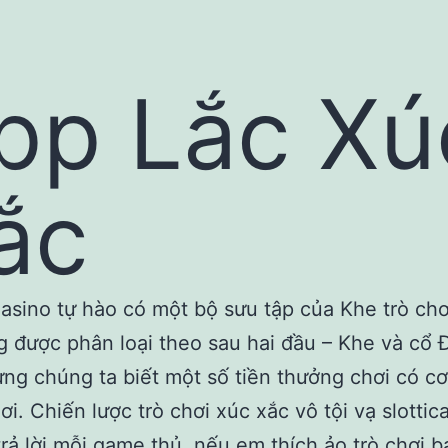
pp Lắc Xú
ắc
sino tự hào có một bộ sưu tập của Khe trò ch
 được phân loại theo sau hai đầu – Khe và cổ 
ng chúng ta biết một số tiền thưởng chơi có cơ
ơi. Chiến lược trò chơi xúc xắc vô tội vạ slottic
trả lời mỗi game thủ, nếu em thích ảo trò chơi 