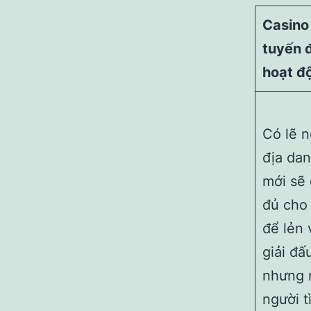
Casino
tuyến 
hoạt đ
Có lẽ 
địa dan
mới sẽ
đủ ch
để lẻn 
giải đấ
nhưng 
người t