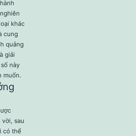
thành
 nghiên
loại khác
hà cung
ch quảng
à giải
 số này
nh muốn.
ởng
cược
 vời, sau
i có thể