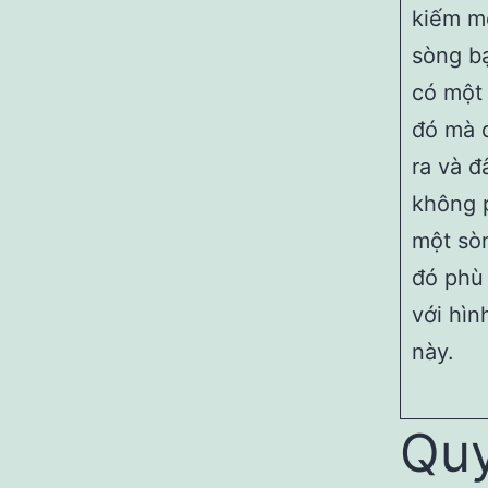
kiếm m
sòng b
có một 
đó mà 
ra và đ
không p
một sò
đó phù
với hìn
này.
Quy