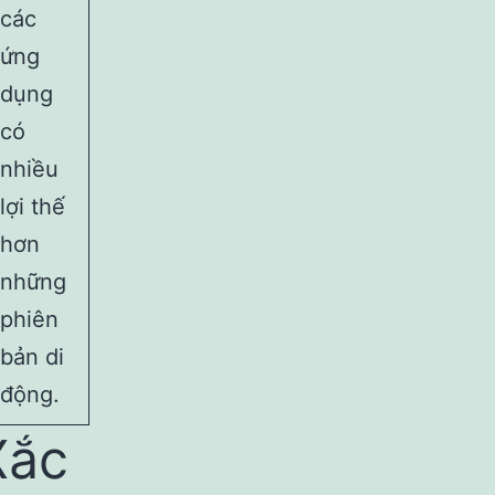
các
ứng
dụng
có
nhiều
lợi thế
hơn
những
phiên
bản di
động.
Xắc