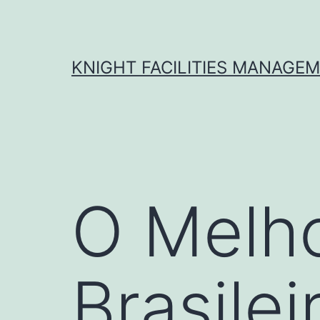
Skip
to
content
KNIGHT FACILITIES MANAGE
O Melho
Brasile