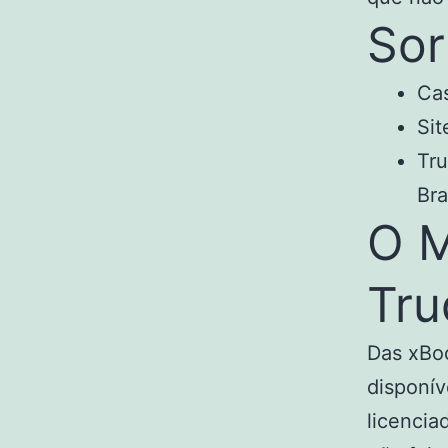
Sor
Cas
Sit
Tru
Bra
O M
Tru
Das xBoo
disponív
licencia