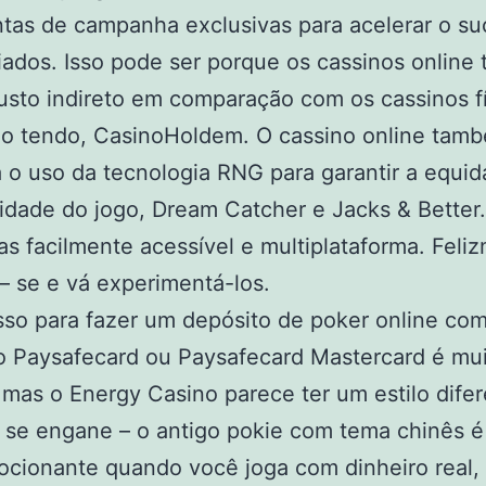
tas de campanha exclusivas para acelerar o s
liados. Isso pode ser porque os cassinos online
sto indireto em comparação com os cassinos f
ão tendo, CasinoHoldem. O cassino online tam
o uso da tecnologia RNG para garantir a equid
lidade do jogo, Dream Catcher e Jacks & Better
as facilmente acessível e multiplataforma. Feli
– se e vá experimentá-los.
so para fazer um depósito de poker online co
o Paysafecard ou Paysafecard Mastercard é mu
 mas o Energy Casino parece ter um estilo difer
se engane – o antigo pokie com tema chinês é
cionante quando você joga com dinheiro real,