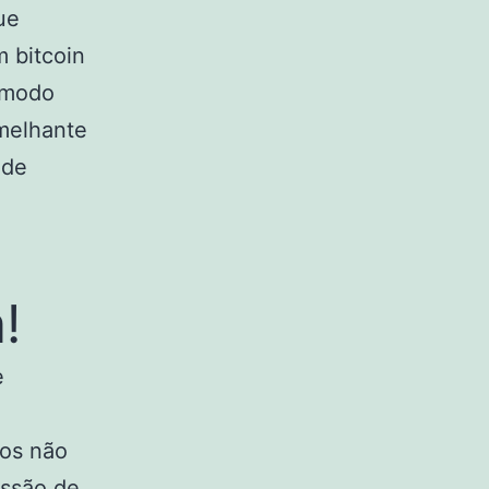
ue
m bitcoin
o modo
emelhante
 de
!
e
 os não
issão de