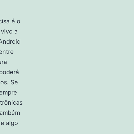
isa é o
 vivo a
Android
entre
ara
 poderá
gos. Se
sempre
trônicas
 também
e algo