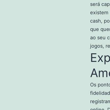
será cap
existem 
cash, po
que quer
ao seu c
jogos, r
Exp
Ame
Os pont
fidelida
registra
online.