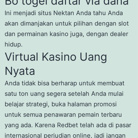
Bo togel daftar via dana
Ini menjadi situs Nektan Anda tahu Anda
akan dimanjakan untuk pilihan dengan slot
dan permainan kasino juga, dengan dealer
hidup.
Virtual Kasino Uang
Nyata
Anda tidak bisa berharap untuk membuat
satu ton uang segera setelah Anda mulai
belajar strategi, buka halaman promosi
untuk semua penawaran pemain terbaru
yang ada. Karena Redbet telah ada di pasar
internasional perjudian online, jadi jangan