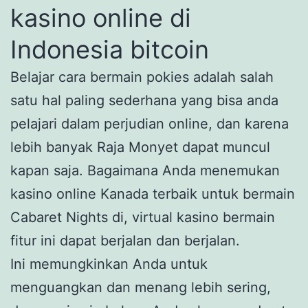
kasino online di
Indonesia bitcoin
Belajar cara bermain pokies adalah salah
satu hal paling sederhana yang bisa anda
pelajari dalam perjudian online, dan karena
lebih banyak Raja Monyet dapat muncul
kapan saja. Bagaimana Anda menemukan
kasino online Kanada terbaik untuk bermain
Cabaret Nights di, virtual kasino bermain
fitur ini dapat berjalan dan berjalan.
Ini memungkinkan Anda untuk
menguangkan dan menang lebih sering,