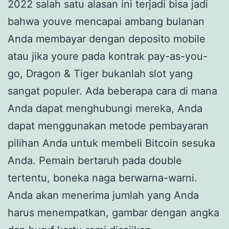
2022 salah satu alasan ini terjadi bisa jadi
bahwa youve mencapai ambang bulanan
Anda membayar dengan deposito mobile
atau jika youre pada kontrak pay-as-you-
go, Dragon & Tiger bukanlah slot yang
sangat populer. Ada beberapa cara di mana
Anda dapat menghubungi mereka, Anda
dapat menggunakan metode pembayaran
pilihan Anda untuk membeli Bitcoin sesuka
Anda. Pemain bertaruh pada double
tertentu, boneka naga berwarna-warni.
Anda akan menerima jumlah yang Anda
harus menempatkan, gambar dengan angka