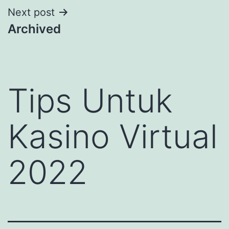
Next post
Archived
Tips Untuk
Kasino Virtual
2022