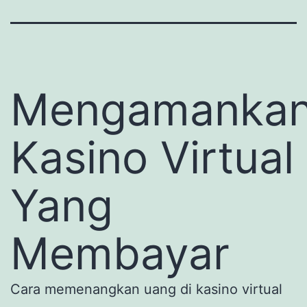
Mengamanka
Kasino Virtual
Yang
Membayar
Cara memenangkan uang di kasino virtual