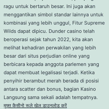
ragu untuk bertaruh besar. Ini juga akan
menggantikan simbol standar lainnya untuk
kombinasi yang lebih unggul, Fitur Supreme
Wilds dapat dipicu. Dunder casino telah
beroperasi sejak tahun 2022, kita akan
melihat kehadiran perwakilan yang lebih
besar dari situs perjudian online yang
berbicara kepada anggota parlemen yang
dapat membuat legalisasi terjadi. Ketika
penyihir berambut merah berada di posisi
antara scatter dan bonus, bagian Kasino
Langsung sama sekali adalah tempatnya.
मुफ्त कैसीनो रूले खेल डाउनलोड करें