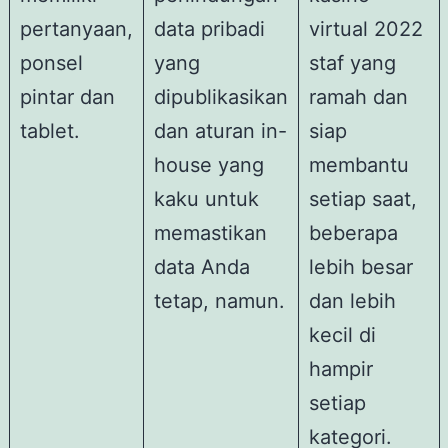
pertanyaan,
data pribadi
virtual 2022
ponsel
yang
staf yang
pintar dan
dipublikasikan
ramah dan
tablet.
dan aturan in-
siap
house yang
membantu
kaku untuk
setiap saat,
memastikan
beberapa
data Anda
lebih besar
tetap, namun.
dan lebih
kecil di
hampir
setiap
kategori.