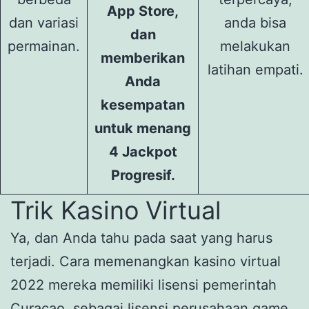
App Store,
dan variasi
anda bisa
dan
permainan.
melakukan
memberikan
latihan empati.
Anda
kesempatan
untuk menang
4 Jackpot
Progresif.
Trik Kasino Virtual
Ya, dan Anda tahu pada saat yang harus
terjadi. Cara memenangkan kasino virtual
2022 mereka memiliki lisensi pemerintah
Curacao, sebagai lisensi perusahaan game