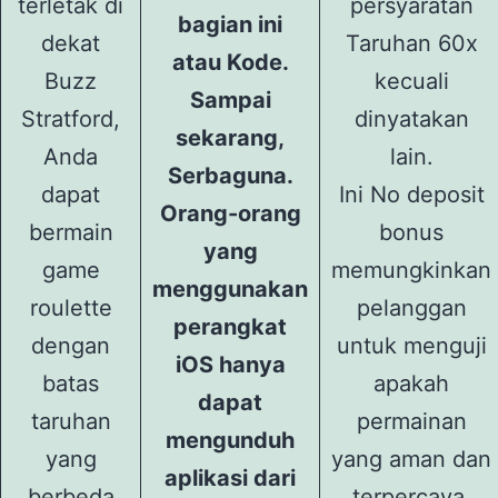
terletak di
persyaratan
bagian ini
dekat
Taruhan 60x
atau Kode.
Buzz
kecuali
Sampai
Stratford,
dinyatakan
sekarang,
Anda
lain.
Serbaguna.
dapat
Ini No deposit
Orang-orang
bermain
bonus
yang
game
memungkinkan
menggunakan
roulette
pelanggan
perangkat
dengan
untuk menguji
iOS hanya
batas
apakah
dapat
taruhan
permainan
mengunduh
yang
yang aman dan
aplikasi dari
berbeda
terpercaya,