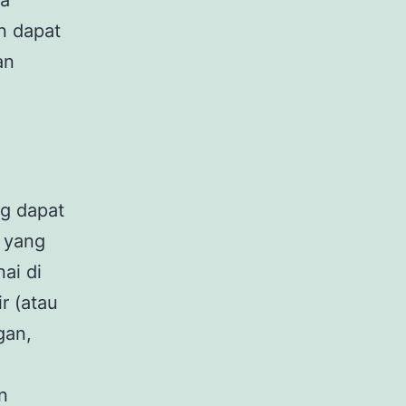
da
n dapat
an
g dapat
n yang
ai di
r (atau
gan,
n