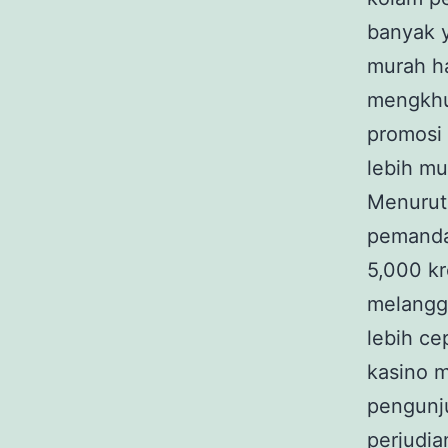
banyak 
murah ha
mengkhu
promosi 
lebih mu
Menurut 
pemanda
5,000 kr
melangga
lebih ce
kasino m
pengunju
perjudia