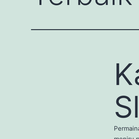
K
S
Permaina