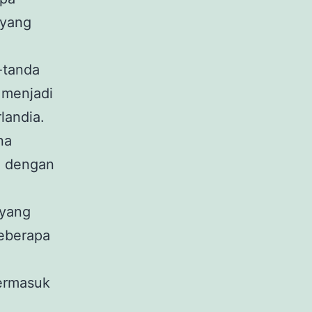
 yang
-tanda
 menjadi
rlandia.
na
n dengan
 yang
Beberapa
termasuk