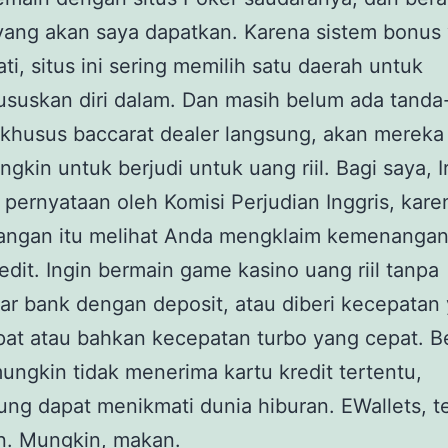
yang akan saya dapatkan. Karena sistem bonus
ti, situs ini sering memilih satu daerah untuk
suskan diri dalam. Dan masih belum ada tanda
khusus baccarat dealer langsung, akan mereka
ngkin untuk berjudi untuk uang riil. Bagi saya, I
pernyataan oleh Komisi Perjudian Inggris, kare
ngan itu melihat Anda mengklaim kemenanga
edit. Ingin bermain game kasino uang riil tanpa
r bank dengan deposit, atau diberi kecepatan
pat atau bahkan kecepatan turbo yang cepat. 
ungkin tidak menerima kartu kredit tertentu,
ng dapat menikmati dunia hiburan. EWallets, 
n. Mungkin, makan.