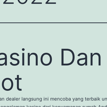
asino Dan
lot
n dealer langsung ini mencoba yang terbaik u