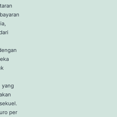
taran
mbayaran
ia,
dari
 dengan
reka
uk
l yang
 akan
sekuel.
uro per