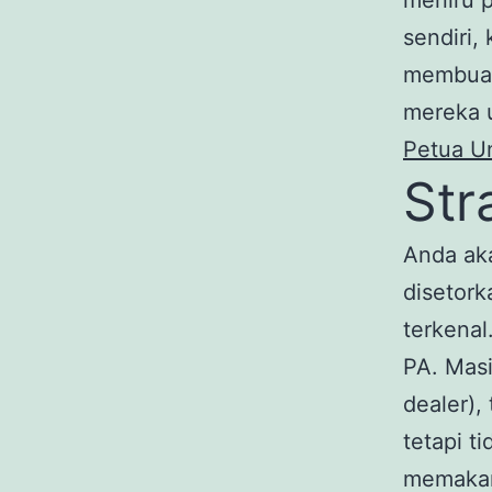
meniru 
sendiri,
membuat
mereka 
Petua U
Str
Anda ak
disetork
terkenal
PA. Masi
dealer),
tetapi t
memakan