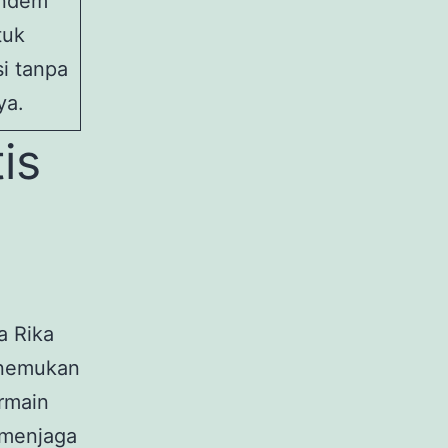
andem
tuk
i tanpa
ya.
is
a Rika
enemukan
ermain
n menjaga